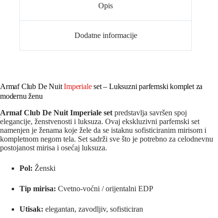
Opis
Dodatne informacije
Armaf Club De Nuit
Imperiale
set – Luksuzni parfemski komplet za
modernu ženu
Armaf Club De Nuit Imperiale set
predstavlja savršen spoj
elegancije, ženstvenosti i luksuza. Ovaj ekskluzivni parfemski set
namenjen je ženama koje žele da se istaknu sofisticiranim mirisom i
kompletnom negom tela. Set sadrži sve što je potrebno za celodnevnu
postojanost mirisa i osećaj luksuza.
Pol:
Ženski
Tip mirisa:
Cvetno‑voćni / orijentalni EDP
Utisak:
elegantan, zavodljiv, sofisticiran