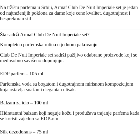
Na tržištu parfema u Srbiji, Armaf Club De Nuit Imperiale set je jedan
od najtraženijih poklona za dame koje cene kvalitet, dugotrajnost i
besprekoran stil.
Šta sadrži Armaf Club De Nuit Imperiale set?
Kompletna parfemska rutina u jednom pakovanju
Club De Nuit Imperiale set sadrži pažljivo odabrane proizvode koji se
međusobno savršeno dopunjuju:
EDP parfem – 105 ml
Parfemska voda sa bogatom i dugotrajnom mirisnom kompozicijom
koja ostavlja snažan i elegantan utisak.
Balzam za telo – 100 ml
Hidratantni balzam koji neguje kožu i produžava trajanje parfema kada
se koristi zajedno sa EDP-om.
Stik dezodorans – 75 ml