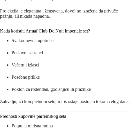
Projekcija je elegantna i ženstvena, dovoljno izražena da privuče
pažnju, ali nikada napadna.
Kada koristiti Armaf Club De Nuit Imperiale set?
Svakodnevna upotreba
Poslovni sastanci
Večernji izlasci
Posebne prilike
Poklon za rođendan, godišnjicu ili praznike
Zahvaljujući kompletnom setu, miris ostaje postojan tokom celog dana.
Prednosti kupovine parfemskog seta
Potpuna mirisna rutina