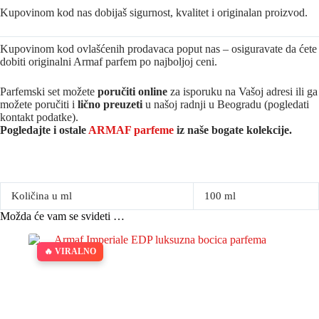
Kupovinom kod nas dobijaš sigurnost, kvalitet i originalan proizvod.
Kupovinom kod ovlašćenih prodavaca poput nas – osiguravate da ćete
dobiti originalni Armaf parfem po najboljoj ceni.
Parfemski set možete
poručiti online
za isporuku na Vašoj adresi ili ga
možete poručiti i
lično preuzeti
u našoj radnji u Beogradu (pogledati
kontakt podatke).
Pogledajte i ostale
ARMAF parfeme
iz na
še bogate kolekcije.
Količina u ml
100 ml
Možda će vam se svideti …
🔥 VIRALNO