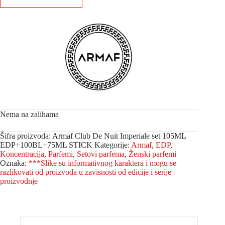
Nema na zalihama
Šifra proizvoda:
Armaf Club De Nuit Imperiale set 105ML
EDP+100BL+75ML STICK
Kategorije:
Armaf
,
EDP
,
Koncentracija
,
Parfemi
,
Setovi parfema
,
Ženski parfemi
Oznaka:
***Slike su informativnog karaktera i mogu se
razlikovati od proizvoda u zavisnosti od edicije i serije
proizvodnje