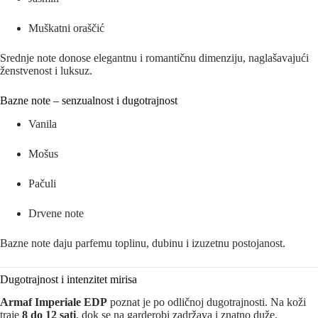
Muškatni oraščić
Srednje note donose elegantnu i romantičnu dimenziju, naglašavajući
ženstvenost i luksuz.
Bazne note – senzualnost i dugotrajnost
Vanila
Mošus
Pačuli
Drvene note
Bazne note daju parfemu toplinu, dubinu i izuzetnu postojanost.
Dugotrajnost i intenzitet mirisa
Armaf Imperiale EDP
poznat je po odličnoj dugotrajnosti. Na koži
traje
8 do 12 sati
, dok se na garderobi zadržava i znatno duže.