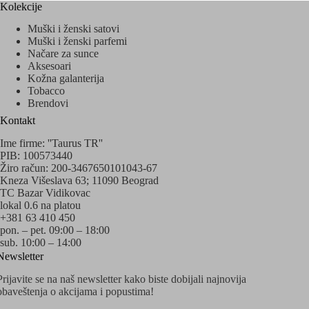
Kolekcije
Muški i ženski satovi
Muški i ženski parfemi
Načare za sunce
Aksesoari
Kožna galanterija
Tobacco
Brendovi
Kontakt
Ime firme: ''Taurus TR''
PIB: 100573440
Žiro račun: 200-3467650101043-67
Kneza Višeslava 63; 11090 Beograd
TC Bazar Vidikovac
lokal 0.6 na platou
+381 63 410 450
pon. – pet. 09:00 – 18:00
sub. 10:00 – 14:00
Newsletter
Prijavite se na naš newsletter kako biste dobijali najnovija
obaveštenja o akcijama i popustima!