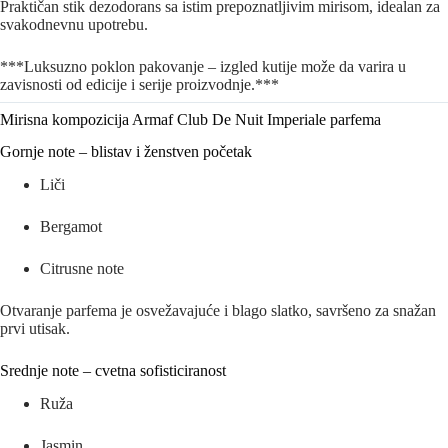
Praktičan stik dezodorans sa istim prepoznatljivim mirisom, idealan za
svakodnevnu upotrebu.
***Luksuzno poklon pakovanje – izgled kutije može da varira u
zavisnosti od edicije i serije proizvodnje.***
Mirisna kompozicija Armaf Club De Nuit Imperiale parfema
Gornje note – blistav i ženstven početak
Liči
Bergamot
Citrusne note
Otvaranje parfema je osvežavajuće i blago slatko, savršeno za snažan
prvi utisak.
Srednje note – cvetna sofisticiranost
Ruža
Jasmin