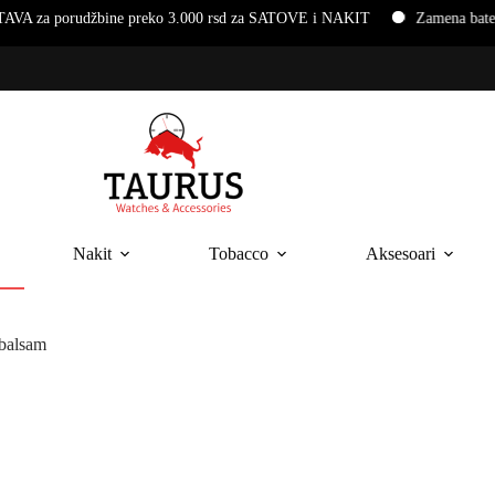
udžbine preko 3.000 rsd za SATOVE i NAKIT
Zamena baterija i nar
Nakit
Tobacco
Aksesoari
balsam