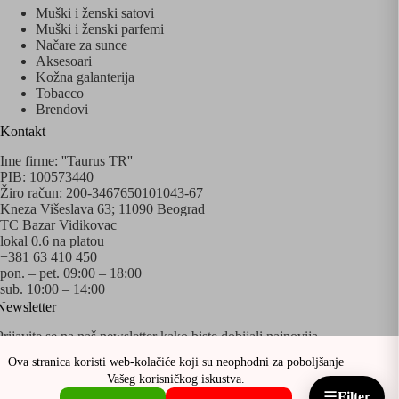
Muški i ženski satovi
Muški i ženski parfemi
Načare za sunce
Aksesoari
Kožna galanterija
Tobacco
Brendovi
Kontakt
Ime firme: ''Taurus TR''
PIB: 100573440
Žiro račun: 200-3467650101043-67
Kneza Višeslava 63; 11090 Beograd
TC Bazar Vidikovac
lokal 0.6 na platou
+381 63 410 450
pon. – pet. 09:00 – 18:00
sub. 10:00 – 14:00
Newsletter
Prijavite se na naš newsletter kako biste dobijali najnovija
obaveštenja o akcijama i popustima!
Ova stranica koristi web-kolačiće koji su neophodni za poboljšanje
Vašeg korisničkog iskustva.
☰
Filter