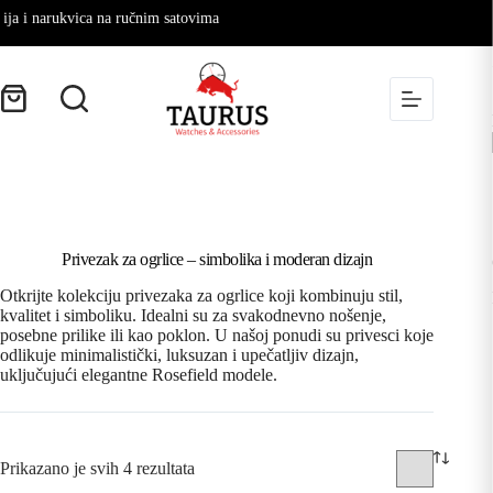
a i narukvica na ručnim satovima
Privezak za ogrlice – simbolika i moderan dizajn
Otkrijte kolekciju privezaka za ogrlice koji kombinuju stil,
kvalitet i simboliku. Idealni su za svakodnevno nošenje,
posebne prilike ili kao poklon. U našoj ponudi su privesci koje
odlikuje minimalistički, luksuzan i upečatljiv dizajn,
uključujući elegantne Rosefield modele.
Prikazano je svih 4 rezultata