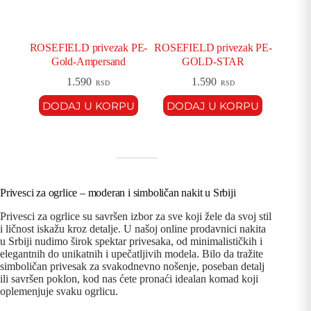
ROSEFIELD privezak PE-
ROSEFIELD privezak PE-
Gold-Ampersand
GOLD-STAR
1.590
1.590
RSD
RSD
DODAJ U KORPU
DODAJ U KORPU
Privesci za ogrlice – moderan i simboličan nakit u Srbiji
Privesci za ogrlice su savršen izbor za sve koji žele da svoj stil
i ličnost iskažu kroz detalje. U našoj online prodavnici nakita
u Srbiji nudimo širok spektar privesaka, od minimalističkih i
elegantnih do unikatnih i upečatljivih modela. Bilo da tražite
simboličan privesak za svakodnevno nošenje, poseban detalj
ili savršen poklon, kod nas ćete pronaći idealan komad koji
oplemenjuje svaku ogrlicu.