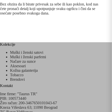
Bez obzira da li birate privesak za sebe ili kao poklon, kod nas
ćete pronaći detalj koji upotpunjuje svaku ogrlicu i čini da se
osećate posebno svakoga dana.
Kolekcije
Muški i ženski satovi
Muški i ženski parfemi
Načare za sunce
Aksesoari
Kožna galanterija
Tobacco
Brendovi
Kontakt
Ime firme: ''Taurus TR''
PIB: 100573440
Žiro račun: 200-3467650101043-67
Kneza Višeslava 63; 11090 Beograd
TC Bazar Vidikovac