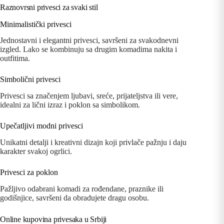
Raznovrsni privesci za svaki stil
Minimalistički privesci
Jednostavni i elegantni privesci, savršeni za svakodnevni
izgled. Lako se kombinuju sa drugim komadima nakita i
outfitima.
Simbolični privesci
Privesci sa značenjem ljubavi, sreće, prijateljstva ili vere,
idealni za lični izraz i poklon sa simbolikom.
Upečatljivi modni privesci
Unikatni detalji i kreativni dizajn koji privlače pažnju i daju
karakter svakoj ogrlici.
Privesci za poklon
Pažljivo odabrani komadi za rođendane, praznike ili
godišnjice, savršeni da obradujete dragu osobu.
Online kupovina privesaka u Srbiji