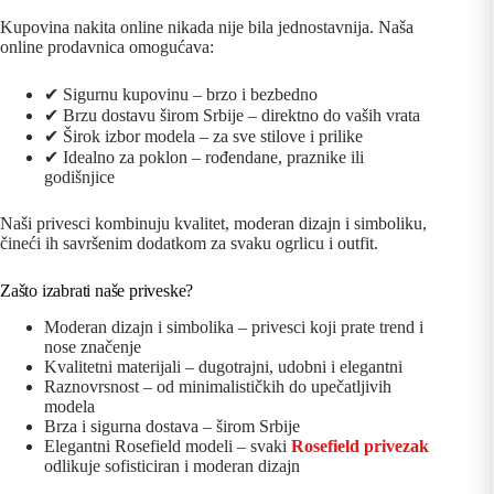
Kupovina nakita online nikada nije bila jednostavnija. Naša
online prodavnica omogućava:
✔ Sigurnu kupovinu – brzo i bezbedno
✔ Brzu dostavu širom Srbije – direktno do vaših vrata
✔ Širok izbor modela – za sve stilove i prilike
✔ Idealno za poklon – rođendane, praznike ili
godišnjice
Naši privesci kombinuju kvalitet, moderan dizajn i simboliku,
čineći ih savršenim dodatkom za svaku ogrlicu i outfit.
Zašto izabrati naše priveske?
Moderan dizajn i simbolika – privesci koji prate trend i
nose značenje
Kvalitetni materijali – dugotrajni, udobni i elegantni
Raznovrsnost – od minimalističkih do upečatljivih
modela
Brza i sigurna dostava – širom Srbije
Elegantni Rosefield modeli – svaki
Rosefield privezak
odlikuje sofisticiran i moderan dizajn