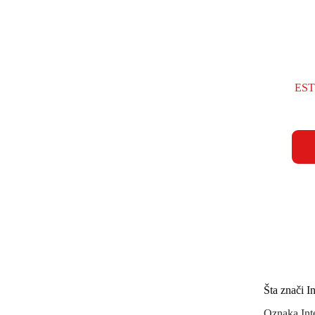
EST
Šta znači I
Oznaka Inte