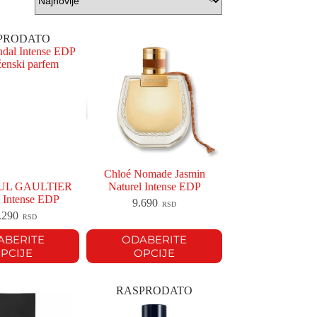
PRODATO
Chloé Nomade Jasmin
UL GAULTIER
Naturel Intense EDP
 Intense EDP
9.690
RSD
.290
RSD
ABERITE
ODABERITE
PCIJE
OPCIJE
RASPRODATO