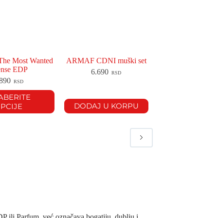
he Most Wanted
ARMAF CDNI muški set
ense EDP
6.690
RSD
.890
RSD
ABERITE
DODAJ U KORPU
PCIJE
 ili Parfum, već označava bogatiju, dublju i