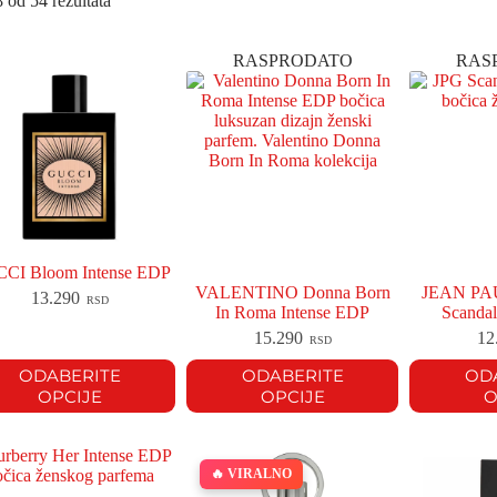
 od 54 rezultata
RASPRODATO
RAS
CI Bloom Intense EDP
VALENTINO Donna Born
JEAN PA
13.290
RSD
In Roma Intense EDP
Scandal
15.290
12
RSD
ODABERITE
ODABERITE
OD
OPCIJE
OPCIJE
O
🔥 VIRALNO