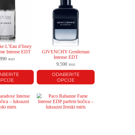
ke L’Eau d’Issey
me Intense EDT
GIVENCHY Gentleman
Intense EDT
.890
RSD
9.590
RSD
ABERITE
ODABERITE
PCIJE
OPCIJE