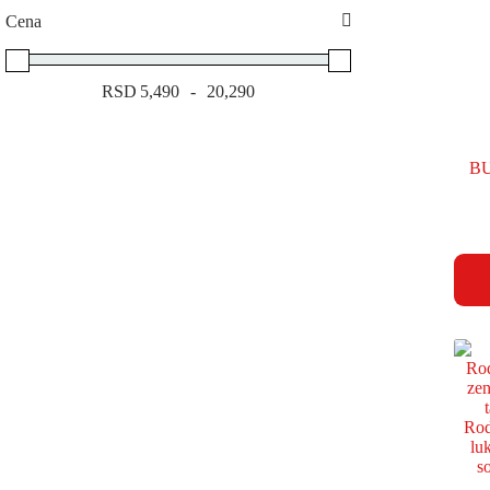
Valentino
Versace
Cena
Yves Saint Laurent
RSD
5,490
-
20,290
Minimum Price
Maximum Price
BU