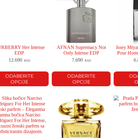
RBERRY Her Intense
AFNAN Supremacy Not
Issey Miya
EDP
Only Intense EDP
Pour Hom
12.690
7.690
6
RSD
RSD
ODABERITE
ODABERITE
OD
OPCIJE
OPCIJE
O