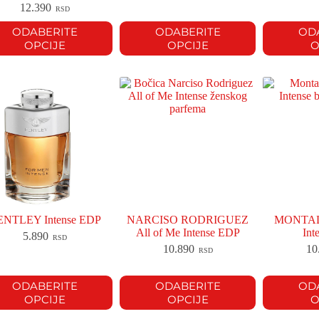
12.390
RSD
ODABERITE
ODABERITE
OD
OPCIJE
OPCIJE
O
ENTLEY Intense EDP
NARCISO RODRIGUEZ
MONTALE
All of Me Intense EDP
Int
5.890
RSD
10.890
10
RSD
ODABERITE
ODABERITE
OD
OPCIJE
OPCIJE
O