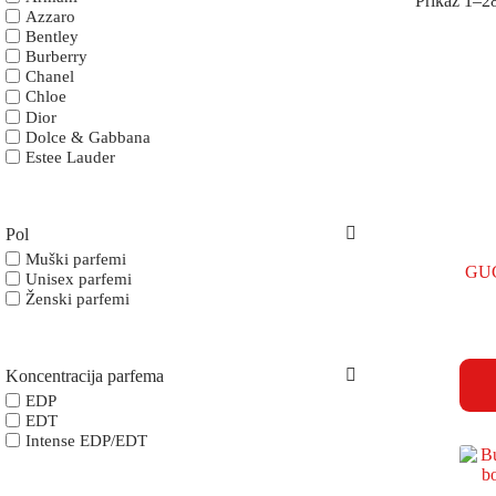
Prikaz 1–28
Azzaro
Bentley
Burberry
Chanel
Chloe
Dior
Dolce & Gabbana
Estee Lauder
Gisada
Givenchy
Gucci parfem
Pol
Guerlain
Hermes
Muški parfemi
GUC
Hugo Boss
Unisex parfemi
Issey Miyake
Ženski parfemi
Jean Paul Gaultier
Jimmy Choo
Mancera
Koncentracija parfema
Marc Jacobs
Montale
EDP
Narciso Rodriguez
EDT
Paco Rabanne
Intense EDP/EDT
Prada
Thierry Mugler