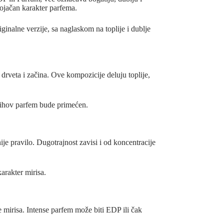
pojačan karakter parfema.
iginalne verzije, sa naglaskom na toplije i dublje
drveta i začina. Ove kompozicije deluju toplije,
a njihov parfem bude primećen.
nije pravilo. Dugotrajnost zavisi i od koncentracije
arakter mirisa.
e mirisa. Intense parfem može biti EDP ili čak