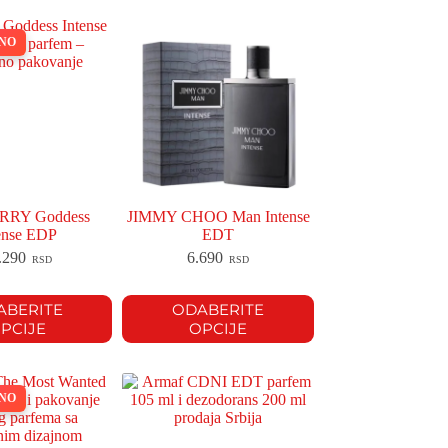
LNO
RY Goddess
JIMMY CHOO Man Intense
ense EDP
EDT
.290
6.690
RSD
RSD
ABERITE
ODABERITE
PCIJE
OPCIJE
LNO