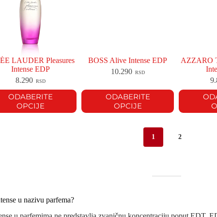
ÉE LAUDER Pleasures
BOSS Alive Intense EDP
AZZARO T
Intense EDP
Int
10.290
RSD
8.290
9
RSD
ODABERITE
ODABERITE
OD
OPCIJE
OPCIJE
O
1
2
ntense u nazivu parfema?
nse u parfemima ne predstavlja zvaničnu koncentraciju poput EDT, EDP