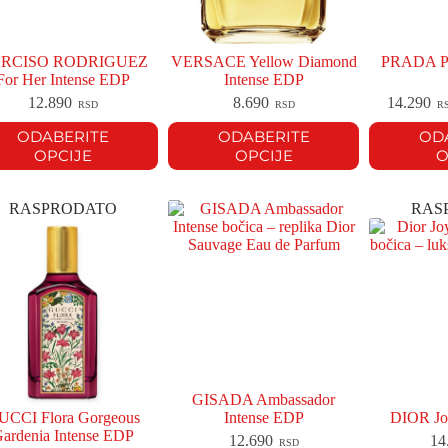
RCISO RODRIGUEZ
VERSACE Yellow Diamond
PRADA Pa
For Her Intense EDP
Intense EDP
12.890
8.690
14.290
RSD
RSD
R
ODABERITE
ODABERITE
OD
OPCIJE
OPCIJE
O
RASPRODATO
RAS
GISADA Ambassador
UCCI Flora Gorgeous
Intense EDP
DIOR Jo
ardenia Intense EDP
12.690
14
RSD