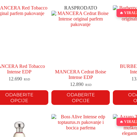
RASPRODATO
🔥 VIRA
NCERA Red Tobacco
BURBER
Intense EDP
MANCERA Cedrat Boise
Int
Intense EDP
12.690
13
RSD
12.890
RSD
ODABERITE
ODABERITE
OD
OPCIJE
OPCIJE
O
🔥 VIRA