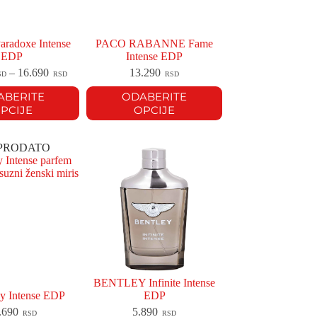
radoxe Intense
PACO RABANNE Fame
EDP
Intense EDP
–
16.690
13.290
SD
RSD
RSD
ABERITE
ODABERITE
PCIJE
OPCIJE
PRODATO
BENTLEY Infinite Intense
y Intense EDP
EDP
.690
5.890
RSD
RSD