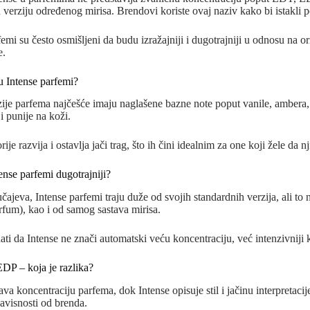
u verziju određenog mirisa. Brendovi koriste ovaj naziv kako bi istakli 
femi su često osmišljeni da budu izražajniji i dugotrajniji u odnosu na or
e.
u Intense parfemi?
zije parfema najčešće imaju naglašene bazne note poput vanile, ambera, 
i punije na koži.
rije razvija i ostavlja jači trag, što ih čini idealnim za one koji žele d
tense parfemi dugotrajniji?
čajeva, Intense parfemi traju duže od svojih standardnih verzija, ali to 
rfum), kao i od samog sastava mirisa.
ati da Intense ne znači automatski veću koncentraciju, već intenzivniji k
EDP – koja je razlika?
a koncentraciju parfema, dok Intense opisuje stil i jačinu interpretacij
avisnosti od brenda.