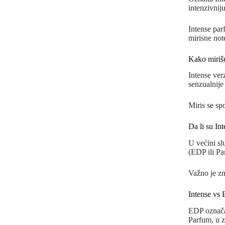
intenzivnij
Intense par
mirisne not
Kako miriš
Intense ver
senzualnije 
Miris se spo
Da li su In
U većini slu
(EDP ili Pa
Važno je zn
Intense vs 
EDP označav
Parfum, u z