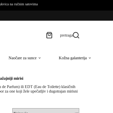
na ručnim satovima
pretraga
Naočare za sunce
Kožna galanterija
B
žajniji mirisi
u de Parfum) ili EDT (Eau de Toilette) klasičnih
 za one koji žele upečatljiv i dugotrajan mirisni