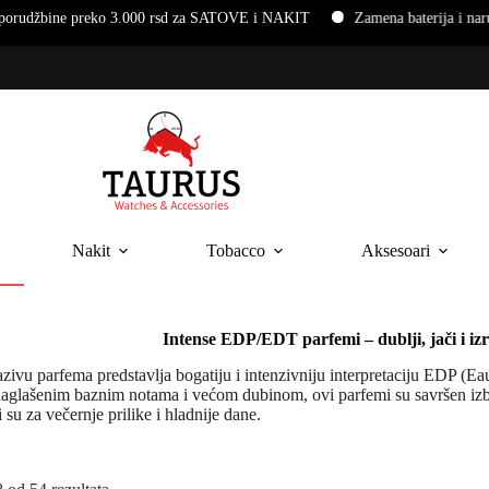
e preko 3.000 rsd za SATOVE i NAKIT
Zamena baterija i narukvica 
Nakit
Tobacco
Aksesoari
Intense EDP/EDT parfemi – dublji, jači i izra
azivu parfema predstavlja bogatiju i intenzivniju interpretaciju EDP (Ea
naglašenim baznim notama i većom dubinom, ovi parfemi su savršen izbor
i su za večernje prilike i hladnije dane.