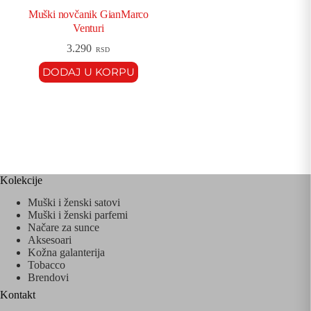
Muški novčanik GianMarco
Venturi
3.290
RSD
DODAJ U KORPU
Kolekcije
Muški i ženski satovi
Muški i ženski parfemi
Načare za sunce
Aksesoari
Kožna galanterija
Tobacco
Brendovi
Kontakt