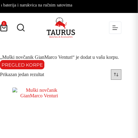
baterija i narukvica na ručnim satovima
1
„Muški novčanik GianMarco Venturi“ je dodat u vašu korpu.
PREGLED KORPE
Prikazan jedan rezultat