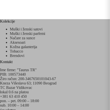
Kolekcije
Muški i ženski satovi
Muški i ženski parfemi
Načare za sunce
Aksesoari
Kožna galanterija
Tobacco
Brendovi
Kontakt
Ime firme: ''Taurus TR''
PIB: 100573440
Žiro račun: 200-3467650101043-67
Kneza Višeslava 63; 11090 Beograd
TC Bazar Vidikovac
lokal 0.6 na platou
+381 63 410 450
pon. – pet. 09:00 – 18:00
sub. 10:00 – 14:00