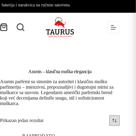
terija i narukvica na ručnim satovima
Aramis – klasična muška elegancija
Aramis parfemi su sinonim za autoritet i klasičnu mušku
parfimeriju – intenzivni, prepoznatljivi i dugotrajni mirisi za
muškarce sa stavom. Legendarni američki parfemski brend
koji već decenijama definiše snagu, stil i sofisticiranost
muškarca.
Prikazan jedan rezultat
RASPRODATO