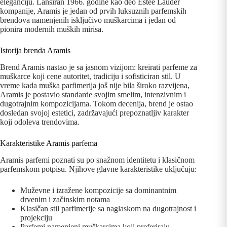
eleganciju. Lansiran 1966. godine kao deo Estée Lauder
kompanije, Aramis je jedan od prvih luksuznih parfemskih
brendova namenjenih isključivo muškarcima i jedan od
pionira modernih muških mirisa.
Istorija brenda Aramis
Brend Aramis nastao je sa jasnom vizijom: kreirati parfeme za
muškarce koji cene autoritet, tradiciju i sofisticiran stil. U
vreme kada muška parfimerija još nije bila široko razvijena,
Aramis je postavio standarde svojim smelim, intenzivnim i
dugotrajnim kompozicijama. Tokom decenija, brend je ostao
dosledan svojoj estetici, zadržavajući prepoznatljiv karakter
koji odoleva trendovima.
Karakteristike Aramis parfema
Aramis parfemi poznati su po snažnom identitetu i klasičnom
parfemskom potpisu. Njihove glavne karakteristike uključuju:
Muževne i izražene kompozicije sa dominantnim
drvenim i začinskim notama
Klasičan stil parfimerije sa naglaskom na dugotrajnost i
projekciju
Parfemi namenjeni muškarcima koji preferiraju