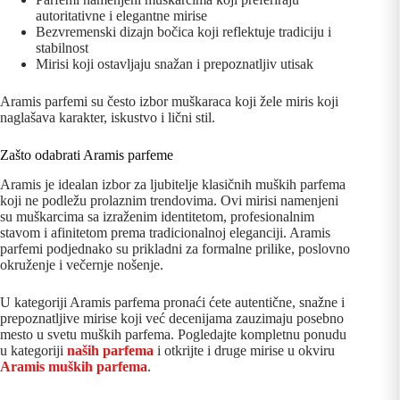
autoritativne i elegantne mirise
Bezvremenski dizajn bočica koji reflektuje tradiciju i
stabilnost
Mirisi koji ostavljaju snažan i prepoznatljiv utisak
Aramis parfemi su često izbor muškaraca koji žele miris koji
naglašava karakter, iskustvo i lični stil.
Zašto odabrati Aramis parfeme
Aramis je idealan izbor za ljubitelje klasičnih muških parfema
koji ne podležu prolaznim trendovima. Ovi mirisi namenjeni
su muškarcima sa izraženim identitetom, profesionalnim
stavom i afinitetom prema tradicionalnoj eleganciji. Aramis
parfemi podjednako su prikladni za formalne prilike, poslovno
okruženje i večernje nošenje.
U kategoriji Aramis parfema pronaći ćete autentične, snažne i
prepoznatljive mirise koji već decenijama zauzimaju posebno
mesto u svetu muških parfema. Pogledajte kompletnu ponudu
u kategoriji
naših parfema
i otkrijte i druge mirise u okviru
Aramis muških parfema
.