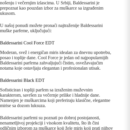
nošenju i večernjim izlascima. U Srbiji, Baldessarini je
prepoznat kao pouzdan izbor za muškarce sa izgrađenim
ukusom.
U našoj ponudi možete pronaći najtraženije Baldessarini
muške parfeme, uključujući:
Baldessarini Cool Force EDT
Moderan, svež i energičan miris idealan za dnevnu upotrebu,
posao i toplije dane. Cool Force je jedan od najpopularnijih
Baldessarini parfema zahvaljujući čistim, osvežavajućim
notama koje ostavljaju elegantan i profesionalan utisak.
Baldessarini Black EDT
Sofisticiran i topliji parfem sa izraženim muževnim
karakterom, savršen za večernje prilike i hladnije dane.
Namenjen je muškarcima koji preferiraju klasične, elegantne
mirise sa dozom luksuza.
Baldessarini parfemi su poznati po dobroj postojanosti,
nenametljivoj projekciji i visokom kvalitetu, što ih čini
odličnim izborom za muškarce koji žele miris koji prati njihov