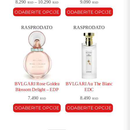
8.290
–
10.290
9.090
RSD
RSD
RSD
ODABERITE OPCIJE
ODABERITE OPCIJE
RASPRODATO
RASPRODATO
BVLGARI Rose Goldea
BVLGARI Au The Blanc
Blossom Delight – EDP
EDC
7.490
8.490
RSD
RSD
ODABERITE OPCIJE
ODABERITE OPCIJE