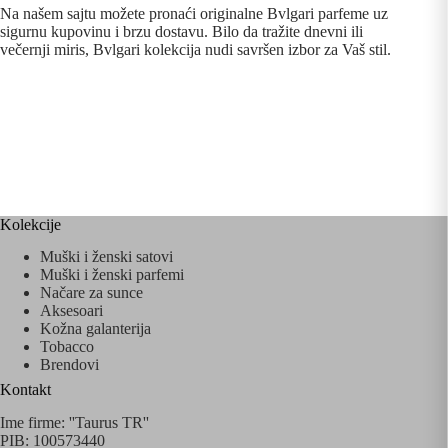
Na našem sajtu možete pronaći originalne Bvlgari parfeme uz
sigurnu kupovinu i brzu dostavu. Bilo da tražite dnevni ili
večernji miris, Bvlgari kolekcija nudi savršen izbor za Vaš stil.
Kolekcije
Muški i ženski satovi
Muški i ženski parfemi
Načare za sunce
Aksesoari
Kožna galanterija
Tobacco
Brendovi
Kontakt
Ime firme: ''Taurus TR''
PIB: 100573440