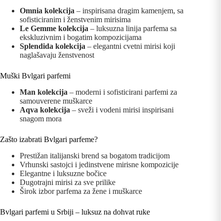
Omnia kolekcija
– inspirisana dragim kamenjem, sa
sofisticiranim i ženstvenim mirisima
Le Gemme kolekcija
– luksuzna linija parfema sa
ekskluzivnim i bogatim kompozicijama
Splendida kolekcija
– elegantni cvetni mirisi koji
naglašavaju ženstvenost
Muški Bvlgari parfemi
Man kolekcija
– moderni i sofisticirani parfemi za
samouverene muškarce
Aqva kolekcija
– sveži i vodeni mirisi inspirisani
snagom mora
Zašto izabrati Bvlgari parfeme?
Prestižan italijanski brend sa bogatom tradicijom
Vrhunski sastojci i jedinstvene mirisne kompozicije
Elegantne i luksuzne bočice
Dugotrajni mirisi za sve prilike
Širok izbor parfema za žene i muškarce
Bvlgari parfemi u Srbiji – luksuz na dohvat ruke