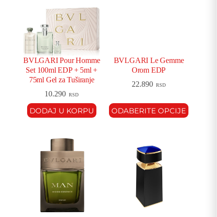
BVLGARI Pour Homme
BVLGARI Le Gemme
Set 100ml EDP + 5ml +
Orom EDP
75ml Gel za Tuširanje
22.890
RSD
10.290
RSD
DODAJ U KORPU
ODABERITE OPCIJE