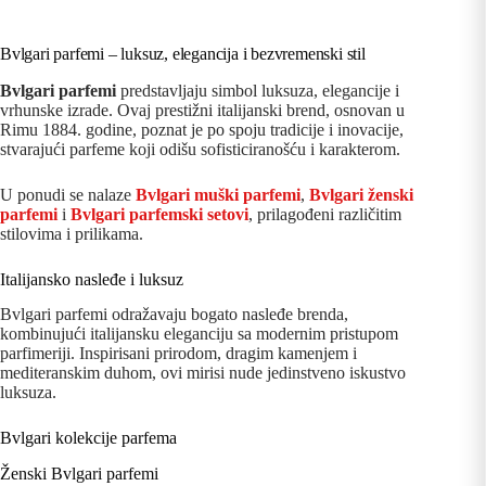
Bvlgari parfemi – luksuz, elegancija i bezvremenski stil
Bvlgari parfemi
predstavljaju simbol luksuza, elegancije i
vrhunske izrade. Ovaj prestižni italijanski brend, osnovan u
Rimu 1884. godine, poznat je po spoju tradicije i inovacije,
stvarajući parfeme koji odišu sofisticiranošću i karakterom.
U ponudi se nalaze
Bvlgari muški parfemi
,
Bvlgari ženski
parfemi
i
Bvlgari parfemski setovi
, prilagođeni različitim
stilovima i prilikama.
Italijansko nasleđe i luksuz
Bvlgari parfemi odražavaju bogato nasleđe brenda,
kombinujući italijansku eleganciju sa modernim pristupom
parfimeriji. Inspirisani prirodom, dragim kamenjem i
mediteranskim duhom, ovi mirisi nude jedinstveno iskustvo
luksuza.
Bvlgari kolekcije parfema
Ženski Bvlgari parfemi