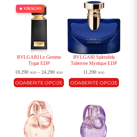
🔥 VIRALNO
BVLGARI Le Gemme
BVLGARI Splendida
Tygar EDP
Tuberose Mystique EDP
18.290
–
24.290
11.290
RSD
RSD
RSD
ODABERITE OPCIJE
ODABERITE OPCIJE