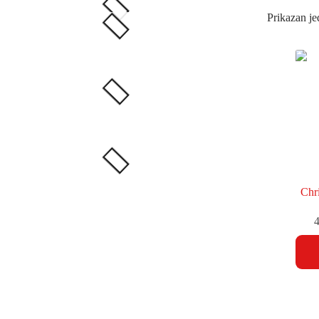
Prikazan je
Chri