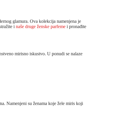
modernog glamura. Ova kolekcija namenjena je
tražite i
naše druge ženske parfeme
i pronađite
instveno mirisno iskustvo. U ponudi se nalaze
jna. Namenjeni su ženama koje žele miris koji