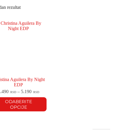
dan rezultat
stina Aguilera By Night
EDP
4.490
–
5.190
RSD
RSD
ODABERITE
OPCIJE