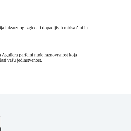
a luksuznog izgleda i dopadljivih mirisa čini ih
ina Aguilera parfemi nude raznovrsnost koja
asi vašu jedinstvenost.