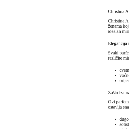
Christina A
Christina A
ženama koje 
idealan miri
Elegancija 
Svaki parfe
različite m
cvet
voćne
orije
Zašto izabr
Ovi parfemi
ostavlja sn
dugot
sofis