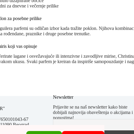
ntno dizajnirane bočice
ni za dnevne i večernje prilike
lon za posebne prilike
guilera parfemi su odličan izbor kada tražite poklon. Njihova kombinacij
a rođendane, praznike i druge posebne trenutke.
iris koji vas opisuje
ferirate lagane i osvežavajuće ili intenzivne i zavodljive mirise, Christ
akom ukusu. Svaki parfem je kreiran da inspiriše samopouzdanje i nagl
Newsletter
Prijavite se na naš newsletter kako biste
R''
dobijali najnovija obaveštenja o akcijama i
popustima!
67650101043-67
 11090 Beograd