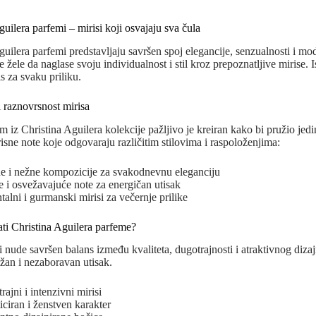
guilera parfemi – mirisi koji osvajaju sva čula
guilera parfemi predstavljaju savršen spoj elegancije, senzualnosti i 
žele da naglase svoju individualnost i stil kroz prepoznatljive mirise. Is
s za svaku priliku.
i raznovrsnost mirisa
m iz Christina Aguilera kolekcije pažljivo je kreiran kako bi pružio jed
irisne note koje odgovaraju različitim stilovima i raspoloženjima:
ne i nežne kompozicije za svakodnevnu eleganciju
 i osvežavajuće note za energičan utisak
ntalni i gurmanski mirisi za večernje prilike
ati Christina Aguilera parfeme?
 nude savršen balans između kvaliteta, dugotrajnosti i atraktivnog diza
ažan i nezaboravan utisak.
rajni i intenzivni mirisi
ticiran i ženstven karakter