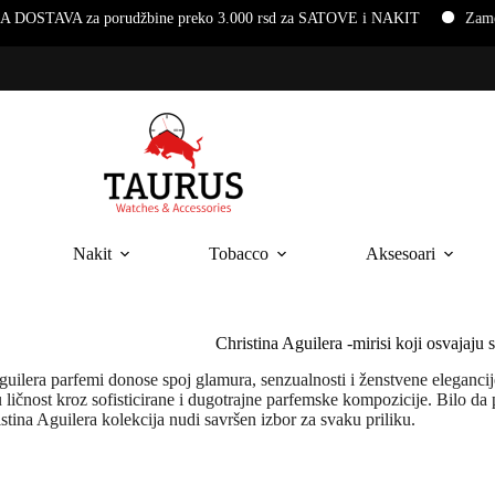
TAVA za porudžbine preko 3.000 rsd za SATOVE i NAKIT
Zamena b
Nakit
Tobacco
Aksesoari
Christina Aguilera -mirisi koji osvajaju 
guilera parfemi donose spoj glamura, senzualnosti i ženstvene elegancije
u ličnost kroz sofisticirane i dugotrajne parfemske kompozicije. Bilo da 
istina Aguilera kolekcija nudi savršen izbor za svaku priliku.