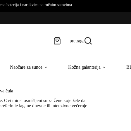
aterija i narukvica na ručnim satovima
pretraga
Naočare za sunce
Kožna galanterija
B
sva čula
. Ovi mirisi osmišljeni su za žene koje žele da
preferirate lagane dnevne ili intenzivne večernje