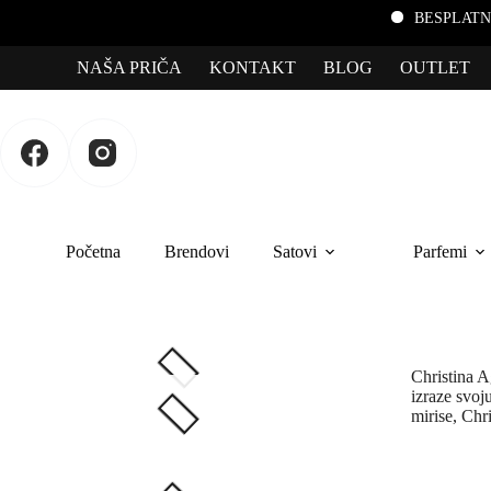
BESPLATNA DOS
NAŠA PRIČA
KONTAKT
BLOG
OUTLET
Početna
Brendovi
Satovi
Parfemi
Christina A
izraze svoj
mirise, Chr