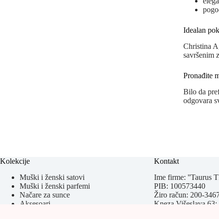
elega
pogod
Idealan pok
Christina A
savršenim z
Pronađite m
Bilo da pre
odgovara sv
Kolekcije
Kontakt
Muški i ženski satovi
Ime firme: ''Taurus T
Muški i ženski parfemi
PIB: 100573440
Načare za sunce
Žiro račun: 200-34
Aksesoari
Kneza Višeslava 63;
Kožna galanterija
TC Bazar Vidikovac