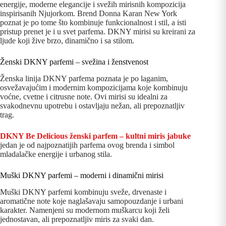
energije, moderne elegancije i svežih mirisnih kompozicija
inspirisanih Njujorkom. Brend Donna Karan New York
poznat je po tome što kombinuje funkcionalnost i stil, a isti
pristup prenet je i u svet parfema. DKNY mirisi su kreirani za
ljude koji žive brzo, dinamično i sa stilom.
Ženski DKNY parfemi – svežina i ženstvenost
Ženska linija DKNY parfema poznata je po laganim,
osvežavajućim i modernim kompozicijama koje kombinuju
voćne, cvetne i citrusne note. Ovi mirisi su idealni za
svakodnevnu upotrebu i ostavljaju nežan, ali prepoznatljiv
trag.
DKNY Be Delicious ženski parfem – kultni miris jabuke
jedan je od najpoznatijih parfema ovog brenda i simbol
mladalačke energije i urbanog stila.
Muški DKNY parfemi – moderni i dinamični mirisi
Muški DKNY parfemi kombinuju sveže, drvenaste i
aromatične note koje naglašavaju samopouzdanje i urbani
karakter. Namenjeni su modernom muškarcu koji želi
jednostavan, ali prepoznatljiv miris za svaki dan.