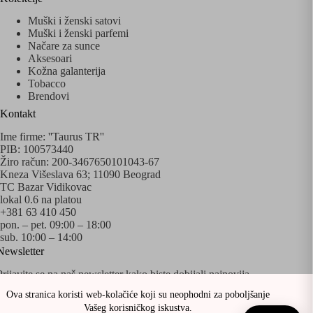
Muški i ženski satovi
Muški i ženski parfemi
Načare za sunce
Aksesoari
Kožna galanterija
Tobacco
Brendovi
Kontakt
Ime firme: ''Taurus TR''
PIB: 100573440
Žiro račun: 200-3467650101043-67
Kneza Višeslava 63; 11090 Beograd
TC Bazar Vidikovac
lokal 0.6 na platou
+381 63 410 450
pon. – pet. 09:00 – 18:00
sub. 10:00 – 14:00
Newsletter
Prijavite se na naš newsletter kako biste dobijali najnovija
obaveštenja o akcijama i popustima!
Ova stranica koristi web-kolačiće koji su neophodni za poboljšanje
Vašeg korisničkog iskustva.