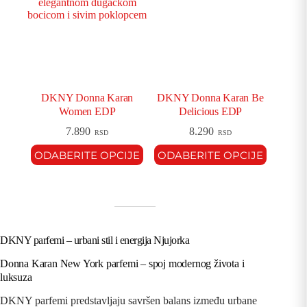
DKNY Donna Karan
DKNY Donna Karan Be
Women EDP
Delicious EDP
7.890
8.290
RSD
RSD
ODABERITE OPCIJE
ODABERITE OPCIJE
DKNY parfemi – urbani stil i energija Njujorka
Donna Karan New York parfemi – spoj modernog života i
luksuza
DKNY parfemi predstavljaju savršen balans između urbane