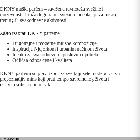
DKNY muški parfem – savršena ravnoteža svežine i
muževnosti. Pruža dugotrajnu svežinu i idealan je za posao,
trening ili svakodnevne aktivnosti.
Zašto izabrati DKNY parfeme
Dugotrajne i moderne mirisne kompozicije
Inspiracija Njujorkom i urbanim načinom života
Idealni za svakodnevnu i poslovnu upotrebu
Odličan odnos cene i kvaliteta
DKNY parfemi su pravi izbor za sve koji žele moderan, čist i
prepoznatljiv miris koji prati tempo savremenog života i
ostavlja sofisticiran utisak.
Kolekcije