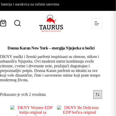
terija i narukvica na ručnim satovima
Donna Karan New York – energija Njujorka u bočici
DKNY muški i ženski parfemi inspirisani su ritmom, stilom i
urbanošću Njujorka. Ovi moderni mirisi kombinuju sveže
citrusne, cvetne i drvenaste note, pružajući dugotrajan i
prepoznatljiv potpis. Donna Karan parfemi su idealni za sve
koji vole dinamične, čiste i savremene mirise koji prate tempo
modernog života.
Prikazano je svih 2 rezultata