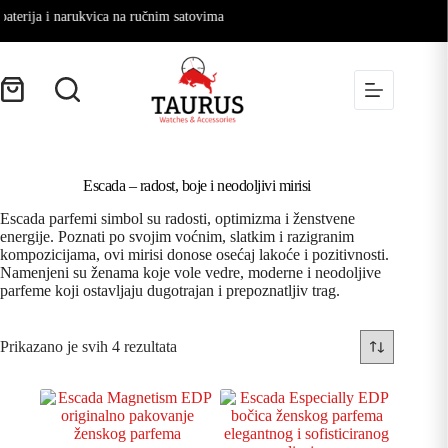
erija i narukvica na ručnim satovima
Escada – radost, boje i neodoljivi mirisi
Escada parfemi simbol su radosti, optimizma i ženstvene
energije. Poznati po svojim voćnim, slatkim i razigranim
kompozicijama, ovi mirisi donose osećaj lakoće i pozitivnosti.
Namenjeni su ženama koje vole vedre, moderne i neodoljive
parfeme koji ostavljaju dugotrajan i prepoznatljiv trag.
Prikazano je svih 4 rezultata