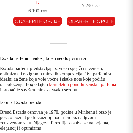
EDT
5.290
RSD
6.190
RSD
ODABERITE OPCIJE
ODABERITE OPCIJE
Escada parfemi – radost, boje i neodoljivi mirisi
Escada parfemi predstavljaju savršen spoj ženstvenosti,
optimizma i razigranih mirisnih kompozicija. Ovi parfemi su
idealni za žene koje vole voćne i slatke note koje podižu
raspoloženje. Pogledajte i
kompletnu ponudu ženskih parfema
i pronađite savršen miris za svaku sezonu.
Istorija Escada brenda
Brend Escada osnovan je 1978. godine u Minhenu i brzo je
postao poznat po luksuznoj modi i prepoznatljivom
ženstvenom stilu. Njegova filozofija zasniva se na bojama,
eleganciji i optimizmu.