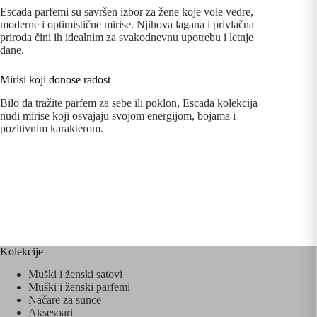
Escada parfemi su savršen izbor za žene koje vole vedre,
moderne i optimistične mirise. Njihova lagana i privlačna
priroda čini ih idealnim za svakodnevnu upotrebu i letnje
dane.
Mirisi koji donose radost
Bilo da tražite parfem za sebe ili poklon, Escada kolekcija
nudi mirise koji osvajaju svojom energijom, bojama i
pozitivnim karakterom.
Kolekcije
Muški i ženski satovi
Muški i ženski parfemi
Načare za sunce
Aksesoari