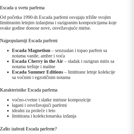
Escada u svetu parfema
Od početka 1990-ih Escada parfemi osvajaju tržište svojim
limitiranim letnjim izdanjima i razigranim kompozicijama koje
svake godine donose nove, osvežavajuće mirise.
Najpopularniji Escada parfemi
Escada Magnetism
– senzualan i topao parfem sa
notama vanile, ambre i voća
Escada Cherry in the Air
– sladak i razigran miris sa
notama trešnje i maline
Escada Summer Editions
– limitirane letnje kolekcije
sa voćnim i egzotičnim notama
Karakteristike Escada parfema
voćno-cvetne i slatke mirisne kompozicije
lagani i osvežavajući parfemi
idealni za proleće i leto
limitirana i kolekcionarska izdanja
Zašto izabrati Escada parfeme?