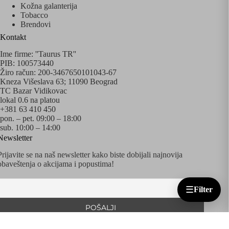
Kožna galanterija
Tobacco
Brendovi
Kontakt
Ime firme: ''Taurus TR''
PIB: 100573440
Žiro račun: 200-3467650101043-67
Kneza Višeslava 63; 11090 Beograd
TC Bazar Vidikovac
lokal 0.6 na platou
+381 63 410 450
pon. – pet. 09:00 – 18:00
sub. 10:00 – 14:00
Newsletter
Prijavite se na naš newsletter kako biste dobijali najnovija
obaveštenja o akcijama i popustima!
☰
Filter
Copyright © 2020 - 2026 Sva prava zadržava Taurus
Watches&Accessories