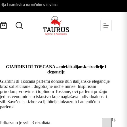
a i narukvica na ručnim satovima
GIARDINI DI TOSCANA – mirisi italijanske tradicije i
elegancije
Giardini di Toscana parfemi donose duh italijanske elegancije
kroz sofisticirane i dugotrajne niche mirise. Inspirisani
prirodom, vrtovima i toplinom Toskane, ovi parfemi pružaju
jedinstveno mirisno iskustvo koje naglašava individualnost i
stil. Savršen su izbor za ljubitelje luksuznih i autentičnih
parfema.
Prikazano je svih 3 rezultata