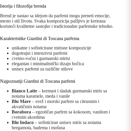
Istorija i filozofija brenda
Brend je nastao sa idejom da parfemi mogu preneti emocije,
mesto i stil života. Svaka kompozicija pažljivo je kreirana
koristeći kvalitetne sastojke i tradicionalne parfemske tehnike.
Karakteristike Giardini di Toscana parfema
unikatne i sofisticirane mirisne kompozicije
dugotrajni i intenzivni parfemi
cvetno-voćni i gurmanski mirisi
elegantan i minimalistički dizajn bočica
unisex parfemi za različite stilove
Najpoznatiji Giardini di Toscana parfemi
Bianco Latte
– kremast i sladak gurmanski miris sa
notama karamele, meda i vanile
Blu Mare
– svež i morski parfem sa citrusnim i
akvatičnim notama
Borabora
– egzotičan parfem sa kokosom, vanilom i
cvetnim akordima
Blu Indaco
– sofisticiran unisex miris sa notama
bergamota, badema i mošusa