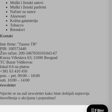
Muški i ženski satovi
Muški i ženski parfemi
Načare za sunce
Aksesoari
Kožna galanterija
Tobacco
Brendovi
Kontakt
Ime firme: ''Taurus TR''
PIB: 100573440
Žiro račun: 200-3467650101043-67
Kneza Višeslava 63; 11090 Beograd
TC Bazar Vidikovac
lokal 0.6 na platou
+381 63 410 450
pon. – pet. 09:00 – 18:00
sub. 10:00 – 14:00
Newsletter
Prijavite se na naš newsletter kako biste dobijali najnovija
obaveštenja o akcijama i popustima!
☰
Filter