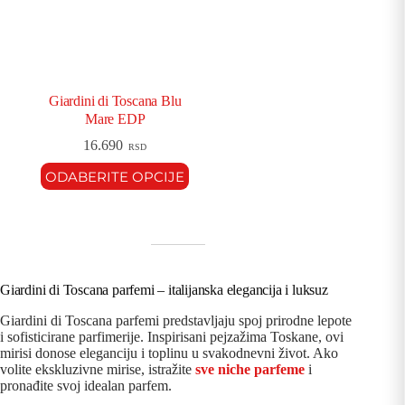
Giardini di Toscana Blu
Mare EDP
16.690
RSD
ODABERITE OPCIJE
Giardini di Toscana parfemi – italijanska elegancija i luksuz
Giardini di Toscana parfemi predstavljaju spoj prirodne lepote
i sofisticirane parfimerije. Inspirisani pejzažima Toskane, ovi
mirisi donose eleganciju i toplinu u svakodnevni život. Ako
volite ekskluzivne mirise, istražite
sve niche parfeme
i
pronađite svoj idealan parfem.