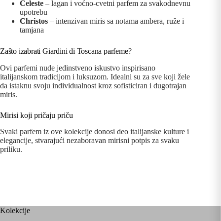
Celeste
– lagan i voćno-cvetni parfem za svakodnevnu
upotrebu
Christos
– intenzivan miris sa notama ambera, ruže i
tamjana
Zašto izabrati Giardini di Toscana parfeme?
Ovi parfemi nude jedinstveno iskustvo inspirisano
italijanskom tradicijom i luksuzom. Idealni su za sve koji žele
da istaknu svoju individualnost kroz sofisticiran i dugotrajan
miris.
Mirisi koji pričaju priču
Svaki parfem iz ove kolekcije donosi deo italijanske kulture i
elegancije, stvarajući nezaboravan mirisni potpis za svaku
priliku.
Kolekcije