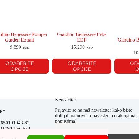
rdino Benessere Pompei
Giardino Benessere Febe
Garden Extrait
EDP
Giardino B
9.890
15.290
RSD
RSD
10
ODABERITE
ODABERITE
OD
OPCIJE
OPCIJE
O
Newsletter
Prijavite se na naš newsletter kako biste
R''
dobijali najnovija obaveštenja o akcijama i
popustima!
67650101043-67
 11090 Beograd