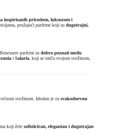
sa inspirisanih prirodom, luksuzom i
cijama, pružajući parfeme koji su
dugotrajni,
o Benessere parfemi su
dobro poznati među
eania
i
Salaria
, koji se ističu svojom svežinom,
 voćnom svežinom. Idealan je za
svakodnevnu
ima koji žele
sofisticiran, elegantan i dugotrajan