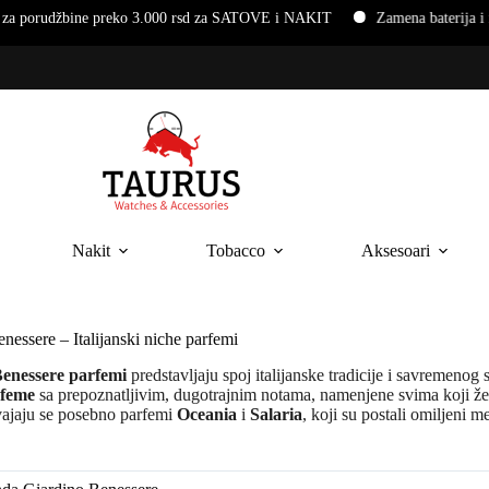
udžbine preko 3.000 rsd za SATOVE i NAKIT
Zamena baterija i nar
Nakit
Tobacco
Aksesoari
nessere – Italijanski niche parfemi
enessere parfemi
predstavljaju spoj italijanske tradicije i savremenog 
rfeme
sa prepoznatljivim, dugotrajnim notama, namenjene svima koji ž
vajaju se posebno parfemi
Oceania
i
Salaria
, koji su postali omiljeni m