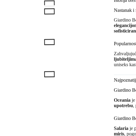
Istorija br
Nastanak i 
Giardino Be
elegancijo
sofisticira
Popularnost
Zahvaljujuć
ljubitelji
uniseks kar
Najpoznatij
Giardino B
Oceania
je
upotrebu
,
Giardino Be
Salaria
je 
miris
, pogo