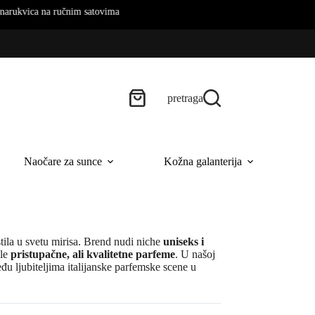
ukvica na ručnim satovima
pretraga
Naočare za sunce
Kožna galanterija
B
stila u svetu mirisa. Brend nudi niche
uniseks i
ele
pristupačne, ali kvalitetne parfeme
. U našoj
eđu ljubiteljima italijanske parfemske scene u