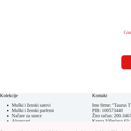
Gia
Kolekcije
Kontakt
Muški i ženski satovi
Ime firme: ''Taurus T
Muški i ženski parfemi
PIB: 100573440
Načare za sunce
Žiro račun: 200-34
Aksesoari
Kneza Višeslava 63;
Kožna galanterija
TC Bazar Vidikovac