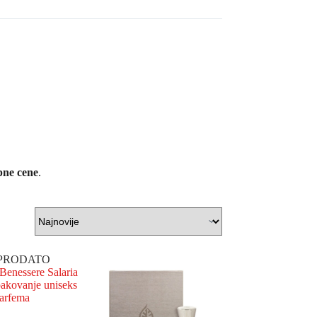
upne cene
.
PRODATO