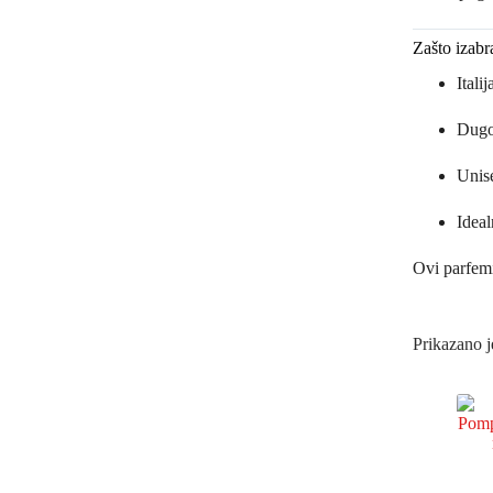
Zašto izabr
Itali
Dugot
Unise
Ideal
Ovi parfemi
Prikazano j