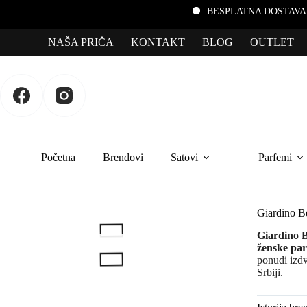
BESPLATNA DOSTAVA za por
NAŠA PRIČA
KONTAKT
BLOG
OUTLET
Početna
Brendovi
Satovi
Parfemi
Giardino Be
Giardino B
ženske pa
ponudi izd
Srbiji.