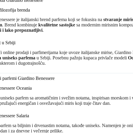
enda Giardino Benessere
filozofija brenda
nessere je italijanski brend parfema koji se fokusira na
stvaranje miri
m
. Brend kombinuje
kvalitetne sastojke
sa modernim mirisnim kompozi
ni i lako prepoznatljivi
.
 u Srbiji
i online prodaji i parfimerijama koje uvoze italijanske mirise, Giardin
ma uniseks parfema
u Srbiji. Posebnu pažnju kupaca privlače modeli
Oc
akterom i dugotrajnošću.
i parfemi Giardino Benessere
enessere Oceania
 uniseks parfem sa aromatičnim i svežim notama, inspirisan morskom i
 pružajući energičan i osvežavajući miris koji traje čitav dan.
nessere Salaria
parfem sa biljnim i drvenastim notama, takođe uniseks. Namenjen je on
dan i za dnevne i večernje prilike.