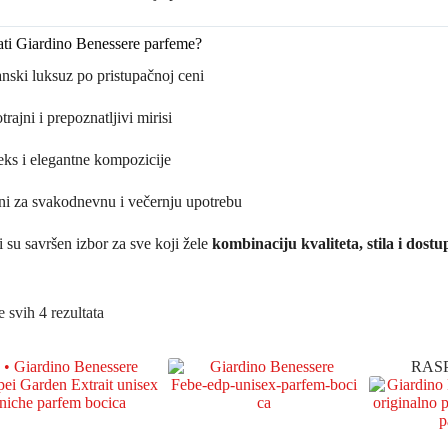
ati Giardino Benessere parfeme?
janski luksuz po pristupačnoj ceni
rajni i prepoznatljivi mirisi
ks i elegantne kompozicije
ni za svakodnevnu i večernju upotrebu
 su savršen izbor za sve koji žele
kombinaciju kvaliteta, stila i dost
e svih 4 rezultata
RAS