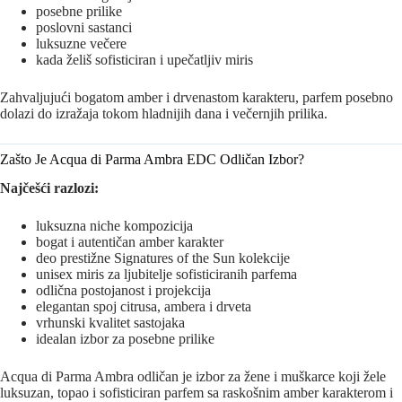
posebne prilike
poslovni sastanci
luksuzne večere
kada želiš sofisticiran i upečatljiv miris
Zahvaljujući bogatom amber i drvenastom karakteru, parfem posebno
dolazi do izražaja tokom hladnijih dana i večernjih prilika.
Zašto Je Acqua di Parma Ambra EDC Odličan Izbor?
Najčešći razlozi:
luksuzna niche kompozicija
bogat i autentičan amber karakter
deo prestižne Signatures of the Sun kolekcije
unisex miris za ljubitelje sofisticiranih parfema
odlična postojanost i projekcija
elegantan spoj citrusa, ambera i drveta
vrhunski kvalitet sastojaka
idealan izbor za posebne prilike
Acqua di Parma Ambra odličan je izbor za žene i muškarce koji žele
luksuzan, topao i sofisticiran parfem sa raskošnim amber karakterom i