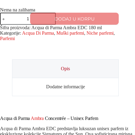
Nema na zalihama
DODAJ U KORPU
Šifra proizvoda:
Acqua di Parma Ambra EDC 180 ml
Kategorije:
Acqua Di Parma
,
Muški parfemi
,
Niche parfemi
,
Parfemi
Opis
Dodatne informacije
Acqua di Parma
Ambra
Concentrée – Unisex Parfem
Acqua di Parma Ambra EDC predstavlja luksuzan unisex parfem iz
ekskluzivne kolekcije Signatures of the Sun. Ova sofisticirana mirisna