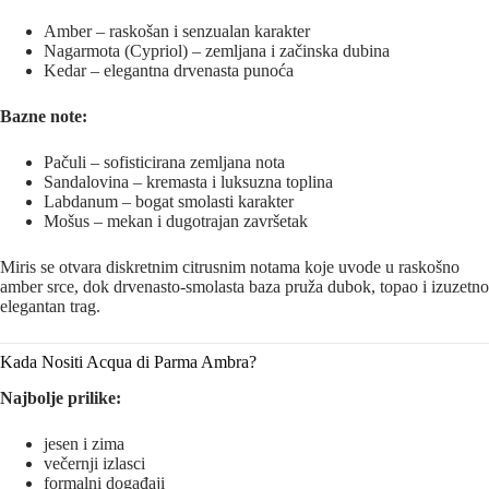
Amber – raskošan i senzualan karakter
Nagarmota (Cypriol) – zemljana i začinska dubina
Kedar – elegantna drvenasta punoća
Bazne note:
Pačuli – sofisticirana zemljana nota
Sandalovina – kremasta i luksuzna toplina
Labdanum – bogat smolasti karakter
Mošus – mekan i dugotrajan završetak
Miris se otvara diskretnim citrusnim notama koje uvode u raskošno
amber srce, dok drvenasto-smolasta baza pruža dubok, topao i izuzetno
elegantan trag.
Kada Nositi Acqua di Parma Ambra?
Najbolje prilike:
jesen i zima
večernji izlasci
formalni događaji