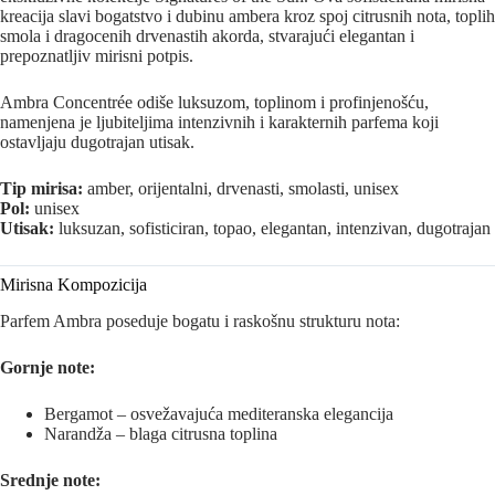
kreacija slavi bogatstvo i dubinu ambera kroz spoj citrusnih nota, toplih
smola i dragocenih drvenastih akorda, stvarajući elegantan i
prepoznatljiv mirisni potpis.
Ambra Concentrée odiše luksuzom, toplinom i profinjenošću,
namenjena je ljubiteljima intenzivnih i karakternih parfema koji
ostavljaju dugotrajan utisak.
Tip mirisa:
amber, orijentalni, drvenasti, smolasti, unisex
Pol:
unisex
Utisak:
luksuzan, sofisticiran, topao, elegantan, intenzivan, dugotrajan
Mirisna Kompozicija
Parfem Ambra poseduje bogatu i raskošnu strukturu nota:
Gornje note:
Bergamot – osvežavajuća mediteranska elegancija
Narandža – blaga citrusna toplina
Srednje note: