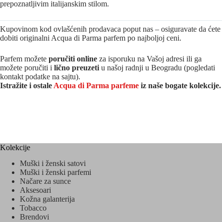
prepoznatljivim italijanskim stilom.
Kupovinom kod ovlašćenih prodavaca poput nas – osiguravate da ćete
dobiti originalni Acqua di Parma parfem po najboljoj ceni.
Parfem možete
poručiti online
za isporuku na Vašoj adresi ili ga
možete poručiti i
lično preuzeti
u našoj radnji u Beogradu (pogledati
kontakt podatke na sajtu).
Istražite i ostale
Acqua di Parma parfeme
iz naše bogate kolekcije.
Kolekcije
Muški i ženski satovi
Muški i ženski parfemi
Načare za sunce
Aksesoari
Kožna galanterija
Tobacco
Brendovi