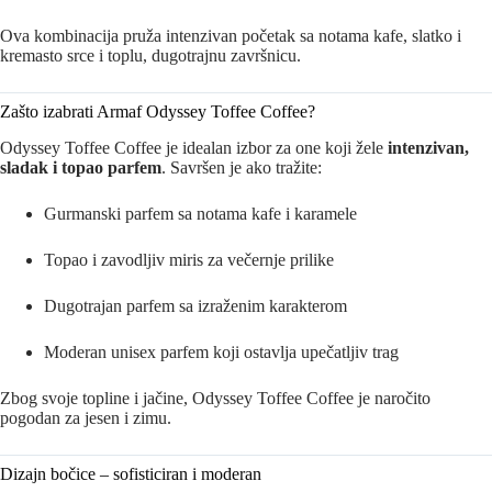
Ova kombinacija pruža intenzivan početak sa notama kafe, slatko i
kremasto srce i toplu, dugotrajnu završnicu.
Zašto izabrati Armaf Odyssey Toffee Coffee?
Odyssey Toffee Coffee je idealan izbor za one koji žele
intenzivan,
sladak i topao parfem
. Savršen je ako tražite:
Gurmanski parfem sa notama kafe i karamele
Topao i zavodljiv miris za večernje prilike
Dugotrajan parfem sa izraženim karakterom
Moderan unisex parfem koji ostavlja upečatljiv trag
Zbog svoje topline i jačine, Odyssey Toffee Coffee je naročito
pogodan za jesen i zimu.
Dizajn bočice – sofisticiran i moderan