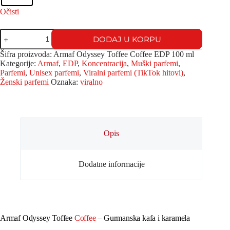
Očisti
DODAJ U KORPU
Šifra proizvoda:
Armaf Odyssey Toffee Coffee EDP 100 ml
Kategorije:
Armaf
,
EDP
,
Koncentracija
,
Muški parfemi
,
Parfemi
,
Unisex parfemi
,
Viralni parfemi (TikTok hitovi)
,
Ženski parfemi
Oznaka:
viralno
Opis
Dodatne informacije
Armaf Odyssey Toffee
Coffee
– Gurmanska kafa i karamela