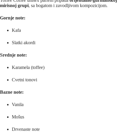
Toffee Coffee unisex parfem pripada
orijentalno-gurmanskoj
mirisnoj grupi
, sa bogatom i zavodljivom kompozicijom.
Gornje note:
Kafa
Slatki akordi
Srednje note:
Karamela (toffee)
Cvetni tonovi
Bazne note:
Vanila
Mošus
Drvenaste note