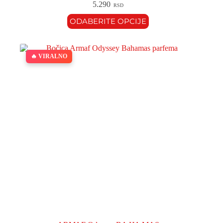
5.290
RSD
ODABERITE OPCIJE
🔥 VIRALNO