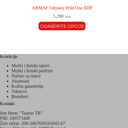
ARMAF Odyssey Wild One EDP
5.290
RSD
ODABERITE OPCIJE
Kolekcije
Muški i ženski satovi
Muški i ženski parfemi
Načare za sunce
Aksesoari
Kožna galanterija
Tobacco
Brendovi
Kontakt
Ime firme: ''Taurus TR''
PIB: 100573440
Žiro račun: 200-3467650101043-67