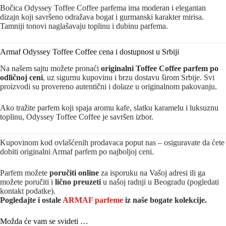
Bočica Odyssey Toffee Coffee parfema ima moderan i elegantan
dizajn koji savršeno odražava bogat i gurmanski karakter mirisa.
Tamniji tonovi naglašavaju toplinu i dubinu parfema.
Armaf Odyssey Toffee Coffee cena i dostupnost u Srbiji
Na našem sajtu možete pronaći
originalni Toffee Coffee parfem po
odličnoj ceni
, uz sigurnu kupovinu i brzu dostavu širom Srbije. Svi
proizvodi su provereno autentični i dolaze u originalnom pakovanju.
Ako tražite parfem koji spaja aromu kafe, slatku karamelu i luksuznu
toplinu, Odyssey Toffee Coffee je savršen izbor.
Kupovinom kod ovlašćenih prodavaca poput nas – osiguravate da ćete
dobiti originalni Armaf parfem po najboljoj ceni.
Parfem možete
poručiti online
za isporuku na Vašoj adresi ili ga
možete poručiti i
lično preuzeti
u našoj radnji u Beogradu (pogledati
kontakt podatke).
Pogledajte i ostale
ARMAF parfeme
iz na
še bogate kolekcije.
Možda će vam se svideti …