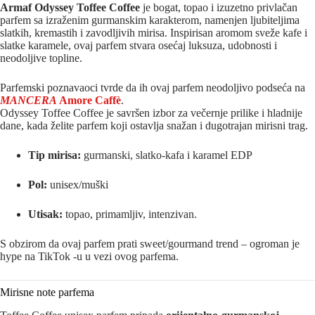
Armaf Odyssey Toffee Coffee
je bogat, topao i izuzetno privlačan
parfem sa izraženim gurmanskim karakterom, namenjen ljubiteljima
slatkih, kremastih i zavodljivih mirisa. Inspirisan aromom sveže kafe i
slatke karamele, ovaj parfem stvara osećaj luksuza, udobnosti i
neodoljive topline.
Parfemski poznavaoci tvrde da ih ovaj parfem neodoljivo podseća na
MANCERA
Amore Caffè
.
Odyssey Toffee Coffee je savršen izbor za večernje prilike i hladnije
dane, kada želite parfem koji ostavlja snažan i dugotrajan mirisni trag.
Tip mirisa:
gurmanski, slatko‑kafa i karamel EDP
Pol:
unisex/muški
Utisak:
topao, primamljiv, intenzivan.
S obzirom da ovaj parfem prati sweet/gourmand trend – ogroman je
hype na TikTok -u u vezi ovog parfema.
Mirisne note parfema