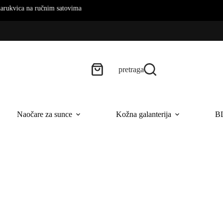
a ručnim satovima
pretraga
Naočare za sunce
Kožna galanterija
B