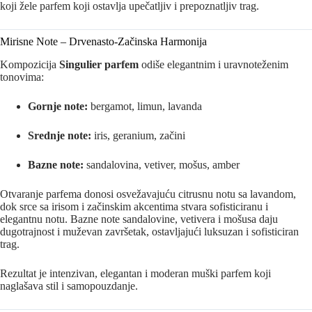
koji žele parfem koji ostavlja upečatljiv i prepoznatljiv trag.
Mirisne Note – Drvenasto-Začinska Harmonija
Kompozicija
Singulier parfem
odiše elegantnim i uravnoteženim
tonovima:
Gornje note:
bergamot, limun, lavanda
Srednje note:
iris, geranium, začini
Bazne note:
sandalovina, vetiver, mošus, amber
Otvaranje parfema donosi osvežavajuću citrusnu notu sa lavandom,
dok srce sa irisom i začinskim akcentima stvara sofisticiranu i
elegantnu notu. Bazne note sandalovine, vetivera i mošusa daju
dugotrajnost i muževan završetak, ostavljajući luksuzan i sofisticiran
trag.
Rezultat je intenzivan, elegantan i moderan muški parfem koji
naglašava stil i samopouzdanje.