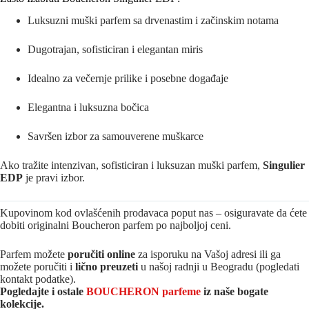
Luksuzni muški parfem sa drvenastim i začinskim notama
Dugotrajan, sofisticiran i elegantan miris
Idealno za večernje prilike i posebne događaje
Elegantna i luksuzna bočica
Savršen izbor za samouverene muškarce
Ako tražite intenzivan, sofisticiran i luksuzan muški parfem,
Singulier
EDP
je pravi izbor.
Kupovinom kod ovlašćenih prodavaca poput nas – osiguravate da ćete
dobiti originalni Boucheron parfem po najboljoj ceni.
Parfem možete
poručiti online
za isporuku na Vašoj adresi ili ga
možete poručiti i
lično preuzeti
u našoj radnji u Beogradu (pogledati
kontakt podatke).
Pogledajte i ostale
BOUCHERON parfeme
iz naše bogate
kolekcije.