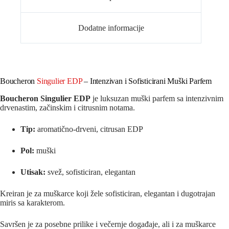
Dodatne informacije
Boucheron
Singulier EDP
– Intenzivan i Sofisticirani Muški Parfem
Boucheron Singulier EDP
je luksuzan muški parfem sa intenzivnim
drvenastim, začinskim i citrusnim notama.
Tip:
aromatično‑drveni, citrusan EDP
Pol:
muški
Utisak:
svež, sofisticiran, elegantan
Kreiran je za muškarce koji žele sofisticiran, elegantan i dugotrajan
miris sa karakterom.
Savršen je za posebne prilike i večernje događaje, ali i za muškarce