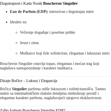
Dugotrajnost i Kada Nositi
Boucheron Singulier
Eau de Parfum (EDP)
: intenzivan i dugotrajan miris
Idealno za:
Večernje događaje i posebne prilike
Jesen i zimu
Muškarce koji žele sofisticiran, elegantan i luksuzan miris
Boucheron Singulier ostavlja topao, elegantan i moćan trag koji
naglašava samopouzdanje i karakter muškarca.
Dizajn Bočice – Luksuz i Elegancija
Bočica
Singulier
parfema odiše luksuzom i sofisticiranošću. Tamno
staklo sa minimalističkim zlatnim detaljima simbolizuje prestiž i
elegantan karakter parfema, naglašavajući njegovu ekskluzivnost.
Zašto Izabrati Boucheron Singulier EDP?