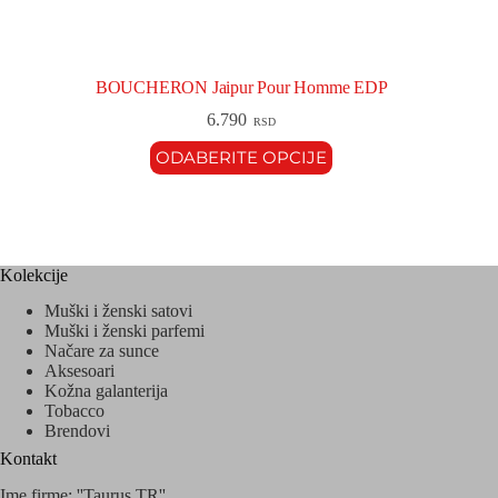
BOUCHERON Jaipur Pour Homme EDP
6.790
RSD
ODABERITE OPCIJE
Kolekcije
Muški i ženski satovi
Muški i ženski parfemi
Načare za sunce
Aksesoari
Kožna galanterija
Tobacco
Brendovi
Kontakt
Ime firme: ''Taurus TR''