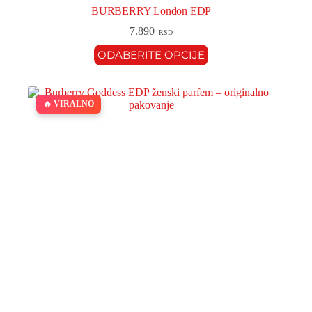
BURBERRY London EDP
7.890
RSD
ODABERITE OPCIJE
🔥 VIRALNO