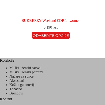
BURBERRY Weekend EDP for women
6.190
RSD
ODABERITE OPCIJE
Kolekcije
Muški i ženski satovi
Muški i ženski parfemi
Načare za sunce
Aksesoari
Kožna galanterija
Tobacco
Brendovi
Kontakt