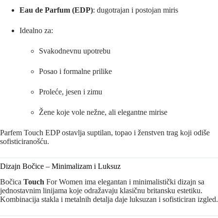
Eau de Parfum (EDP)
: dugotrajan i postojan miris
Idealno za:
Svakodnevnu upotrebu
Posao i formalne prilike
Proleće, jesen i zimu
Žene koje vole nežne, ali elegantne mirise
Parfem Touch EDP ostavlja suptilan, topao i ženstven trag koji odiše
sofisticiranošću.
Dizajn Bočice – Minimalizam i Luksuz
Bočica
Touch
For Women ima elegantan i minimalistički dizajn sa
jednostavnim linijama koje odražavaju klasičnu britansku estetiku.
Kombinacija stakla i metalnih detalja daje luksuzan i sofisticiran izgled.