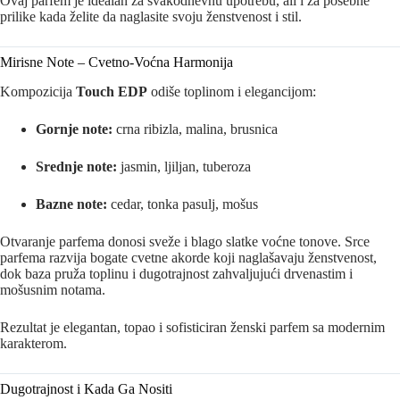
Ovaj parfem je idealan za svakodnevnu upotrebu, ali i za posebne
prilike kada želite da naglasite svoju ženstvenost i stil.
Mirisne Note – Cvetno-Voćna Harmonija
Kompozicija
Touch EDP
odiše toplinom i elegancijom:
Gornje note:
crna ribizla, malina, brusnica
Srednje note:
jasmin, ljiljan, tuberoza
Bazne note:
cedar, tonka pasulj, mošus
Otvaranje parfema donosi sveže i blago slatke voćne tonove. Srce
parfema razvija bogate cvetne akorde koji naglašavaju ženstvenost,
dok baza pruža toplinu i dugotrajnost zahvaljujući drvenastim i
mošusnim notama.
Rezultat je elegantan, topao i sofisticiran ženski parfem sa modernim
karakterom.
Dugotrajnost i Kada Ga Nositi