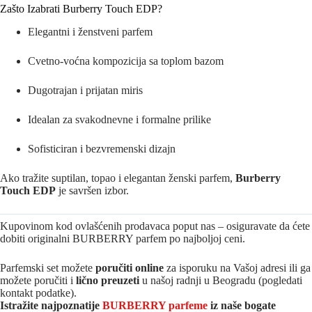
Zašto Izabrati Burberry Touch EDP?
Elegantni i ženstveni parfem
Cvetno-voćna kompozicija sa toplom bazom
Dugotrajan i prijatan miris
Idealan za svakodnevne i formalne prilike
Sofisticiran i bezvremenski dizajn
Ako tražite suptilan, topao i elegantan ženski parfem,
Burberry
Touch EDP
je savršen izbor.
Kupovinom kod ovlašćenih prodavaca poput nas – osiguravate da ćete
dobiti originalni BURBERRY parfem po najboljoj ceni.
Parfemski set možete
poručiti online
za isporuku na Vašoj adresi ili ga
možete poručiti i
lično preuzeti
u našoj radnji u Beogradu (pogledati
kontakt podatke).
Istražite najpoznatije
BURBERRY parfeme
iz naše bogate