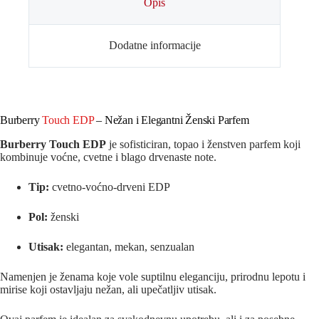
Opis
Dodatne informacije
Burberry
Touch EDP
– Nežan i Elegantni Ženski Parfem
Burberry Touch EDP
je sofisticiran, topao i ženstven parfem koji
kombinuje voćne, cvetne i blago drvenaste note.
Tip:
cvetno-voćno-drveni EDP
Pol:
ženski
Utisak:
elegantan, mekan, senzualan
Namenjen je ženama koje vole suptilnu eleganciju, prirodnu lepotu i
mirise koji ostavljaju nežan, ali upečatljiv utisak.