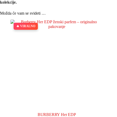
kolekcije.
Možda će vam se svideti …
🔥 VIRALNO
BURBERRY Her EDP