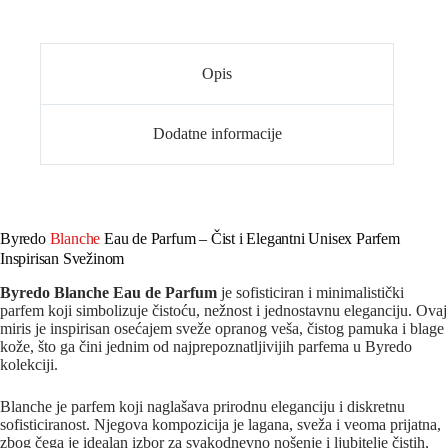
Opis
Dodatne informacije
Byredo
Blanche
Eau de Parfum – Čist i Elegantni Unisex Parfem
Inspirisan Svežinom
Byredo Blanche Eau de Parfum
je sofisticiran i minimalistički
parfem koji simbolizuje čistoću, nežnost i jednostavnu eleganciju. Ovaj
miris je inspirisan osećajem sveže opranog veša, čistog pamuka i blage
kože, što ga čini jednim od najprepoznatljivijih parfema u Byredo
kolekciji.
Blanche je parfem koji naglašava prirodnu eleganciju i diskretnu
sofisticiranost. Njegova kompozicija je lagana, sveža i veoma prijatna,
zbog čega je idealan izbor za svakodnevno nošenje i ljubitelje čistih,