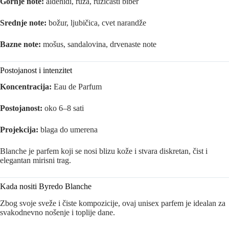
Gornje note:
aldehidi, ruža, ružičasti biber
Srednje note:
božur, ljubičica, cvet narandže
Bazne note:
mošus, sandalovina, drvenaste note
Postojanost i intenzitet
Koncentracija:
Eau de Parfum
Postojanost:
oko 6–8 sati
Projekcija:
blaga do umerena
Blanche je parfem koji se nosi blizu kože i stvara diskretan, čist i
elegantan mirisni trag.
Kada nositi Byredo Blanche
Zbog svoje sveže i čiste kompozicije, ovaj unisex parfem je idealan za
svakodnevno nošenje i toplije dane.