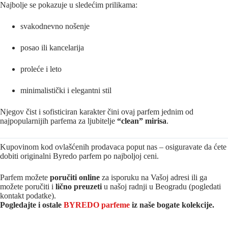
Najbolje se pokazuje u sledećim prilikama:
svakodnevno nošenje
posao ili kancelarija
proleće i leto
minimalistički i elegantni stil
Njegov čist i sofisticiran karakter čini ovaj parfem jednim od
najpopularnijih parfema za ljubitelje
“clean” mirisa
.
Kupovinom kod ovlašćenih prodavaca poput nas – osiguravate da ćete
dobiti originalni Byredo parfem po najboljoj ceni.
Parfem možete
poručiti online
za isporuku na Vašoj adresi ili ga
možete poručiti i
lično preuzeti
u našoj radnji u Beogradu (pogledati
kontakt podatke).
Pogledajte i ostale
BYREDO parfeme
iz na
še bogate kolekcije.