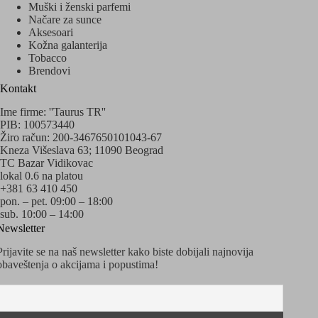
Muški i ženski parfemi
Načare za sunce
Aksesoari
Kožna galanterija
Tobacco
Brendovi
Kontakt
Ime firme: ''Taurus TR''
PIB: 100573440
Žiro račun: 200-3467650101043-67
Kneza Višeslava 63; 11090 Beograd
TC Bazar Vidikovac
lokal 0.6 na platou
+381 63 410 450
pon. – pet. 09:00 – 18:00
sub. 10:00 – 14:00
Newsletter
Prijavite se na naš newsletter kako biste dobijali najnovija
obaveštenja o akcijama i popustima!