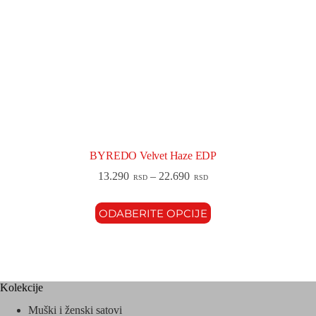
BYREDO Velvet Haze EDP
13.290
–
22.690
RSD
RSD
ODABERITE OPCIJE
Kolekcije
Muški i ženski satovi