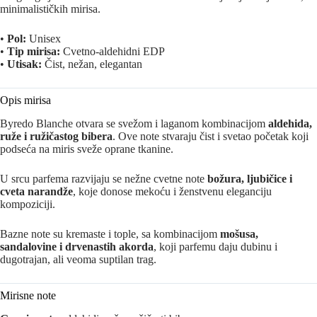
minimalističkih mirisa.
•
Pol:
Unisex
•
Tip mirisa:
Cvetno-aldehidni EDP
•
Utisak:
Čist, nežan, elegantan
Opis mirisa
Byredo Blanche otvara se svežom i laganom kombinacijom
aldehida,
ruže i ružičastog bibera
. Ove note stvaraju čist i svetao početak koji
podseća na miris sveže oprane tkanine.
U srcu parfema razvijaju se nežne cvetne note
božura, ljubičice i
cveta narandže
, koje donose mekoću i ženstvenu eleganciju
kompoziciji.
Bazne note su kremaste i tople, sa kombinacijom
mošusa,
sandalovine i drvenastih akorda
, koji parfemu daju dubinu i
dugotrajan, ali veoma suptilan trag.
Mirisne note