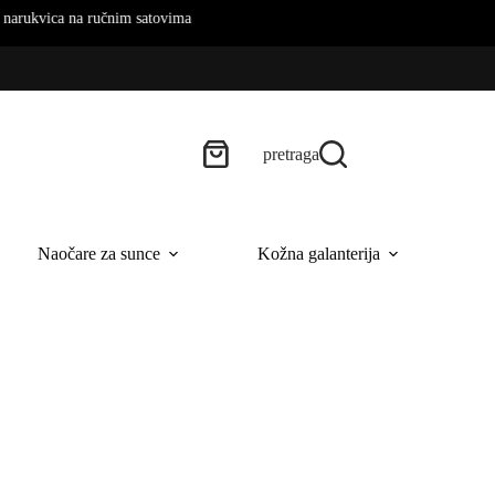
ica na ručnim satovima
pretraga
Naočare za sunce
Kožna galanterija
B