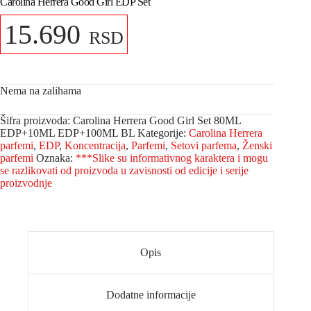
Carolina Herrera Good Girl EDP Set
15.690
RSD
Nema na zalihama
Šifra proizvoda:
Carolina Herrera Good Girl Set 80ML
EDP+10ML EDP+100ML BL
Kategorije:
Carolina Herrera
parfemi
,
EDP
,
Koncentracija
,
Parfemi
,
Setovi parfema
,
Ženski
parfemi
Oznaka:
***Slike su informativnog karaktera i mogu
se razlikovati od proizvoda u zavisnosti od edicije i serije
proizvodnje
Opis
Dodatne informacije