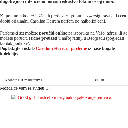
dugotrajno i intenzivno mirisno iskustvo tokom celog dana
.
Kupovinom kod ovlašćenih prodavaca poput nas – osiguravate da ćete
dobiti originalni Carolina Herrera parfem po najboljoj ceni.
Parfemski set možete
poručiti online
za isporuku na Vašoj adresi ili ga
možete poručiti i
lično preuzeti
u našoj radnji u Beogradu (pogledati
kontak podatke).
Pogledajte i ostale
Carolina Herrera parfeme
iz naše bogate
kolekcije.
Kolicina u mililitrima
80 ml
Možda će vam se svideti …