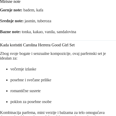
Mirisne note
Gornje note:
badem, kafa
Srednje note:
jasmin, tuberoza
Bazne note:
tonka, kakao, vanila, sandalovina
Kada koristiti Carolina Herrera Good Girl Set
Zbog svoje bogate i senzualne kompozicije, ovaj parfemski set je
idealan za:
večernje izlaske
posebne i svečane prilike
romantične susrete
poklon za posebne osobe
Kombinacija parfema, mini verzije i balzama za telo omogućava