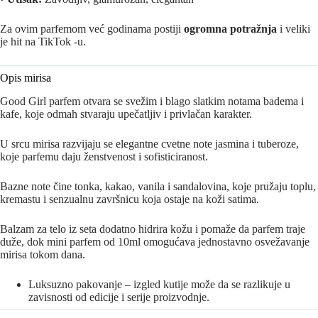
Za ovim parfemom već godinama postiji
ogromna potražnja
i veliki
je hit na TikTok -u.
Opis mirisa
Good Girl parfem otvara se svežim i blago slatkim notama badema i
kafe, koje odmah stvaraju upečatljiv i privlačan karakter.
U srcu mirisa razvijaju se elegantne cvetne note jasmina i tuberoze,
koje parfemu daju ženstvenost i sofisticiranost.
Bazne note čine tonka, kakao, vanila i sandalovina, koje pružaju toplu,
kremastu i senzualnu završnicu koja ostaje na koži satima.
Balzam za telo iz seta dodatno hidrira kožu i pomaže da parfem traje
duže, dok mini parfem od 10ml omogućava jednostavno osvežavanje
mirisa tokom dana.
Luksuzno pakovanje – izgled kutije može da se razlikuje u
zavisnosti od edicije i serije proizvodnje.