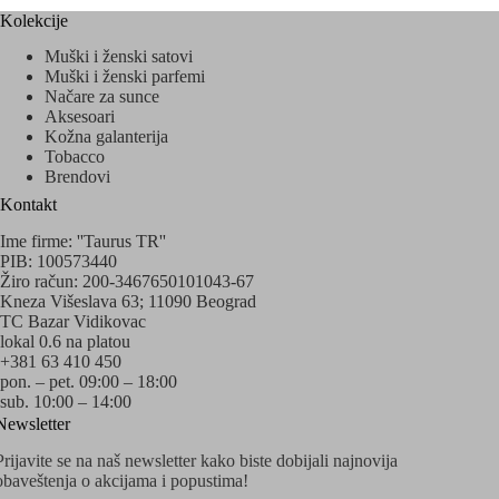
Kolekcije
Muški i ženski satovi
Muški i ženski parfemi
Načare za sunce
Aksesoari
Kožna galanterija
Tobacco
Brendovi
Kontakt
Ime firme: ''Taurus TR''
PIB: 100573440
Žiro račun: 200-3467650101043-67
Kneza Višeslava 63; 11090 Beograd
TC Bazar Vidikovac
lokal 0.6 na platou
+381 63 410 450
pon. – pet. 09:00 – 18:00
sub. 10:00 – 14:00
Newsletter
Prijavite se na naš newsletter kako biste dobijali najnovija
obaveštenja o akcijama i popustima!