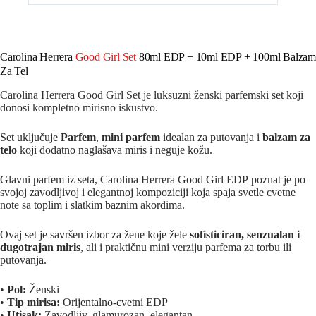
Carolina Herrera
Good Girl Set
80ml EDP + 10ml EDP + 100ml Balza
Za Tel
Carolina Herrera Good Girl Set je luksuzni ženski parfemski set koji
donosi kompletno mirisno iskustvo.
Set uključuje
Parfem
,
mini parfem
idealan za putovanja i
balzam za
telo
koji dodatno naglašava miris i neguje kožu.
Glavni parfem iz seta, Carolina Herrera Good Girl EDP poznat je po
svojoj zavodljivoj i elegantnoj kompoziciji koja spaja svetle cvetne
note sa toplim i slatkim baznim akordima.
Ovaj set je savršen izbor za žene koje žele
sofisticiran, senzualan i
dugotrajan miris
, ali i praktičnu mini verziju parfema za torbu ili
putovanja.
•
Pol:
Ženski
•
Tip mirisa:
Orijentalno-cvetni EDP
•
Utisak:
Zavodljiv, glamurozan, elegantan