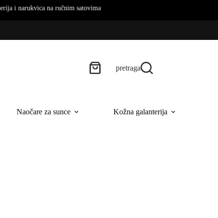
arukvica na ručnim satovima
pretraga
Naočare za sunce
Kožna galanterija
B