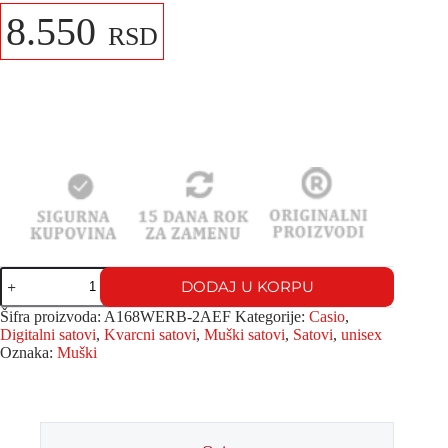
8.550
RSD
DODAJ U KORPU
Šifra proizvoda:
A168WERB-2AEF
Kategorije:
Casio
,
Digitalni satovi
,
Kvarcni satovi
,
Muški satovi
,
Satovi
,
unisex
Oznaka:
Muški