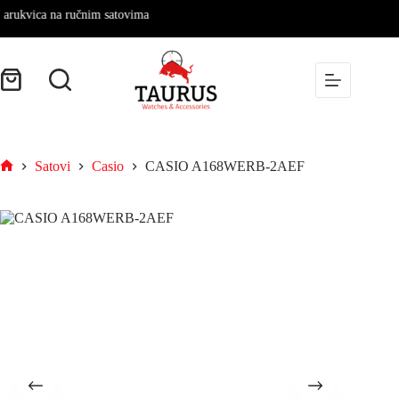
kvica na ručnim satovima
Satovi
Casio
CASIO A168WERB-2AEF