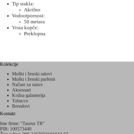
Tip stakla:
Akrilno
Vodootpornost:
50 metara
Vrsta kopče:
Preklopna
Kolekcije
Muški i ženski satovi
Muški i ženski parfemi
Načare za sunce
Aksesoari
Kožna galanterija
Tobacco
Brendovi
Kontakt
Ime firme: ''Taurus TR''
PIB: 100573440