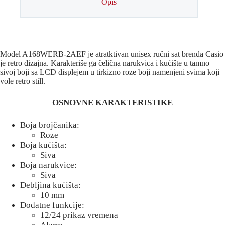
Opis
Model A168WERB-2AEF je atratktivan unisex ručni sat brenda Casio
je retro dizajna. Karakteriše ga čelična narukvica i kućište u tamno
sivoj boji sa LCD displejem u tirkizno roze boji namenjeni svima koji
vole retro still.
OSNOVNE KARAKTERISTIKE
Boja brojčanika:
Roze
Boja kućišta:
Siva
Boja narukvice:
Siva
Debljina kućišta:
10 mm
Dodatne funkcije:
12/24 prikaz vremena