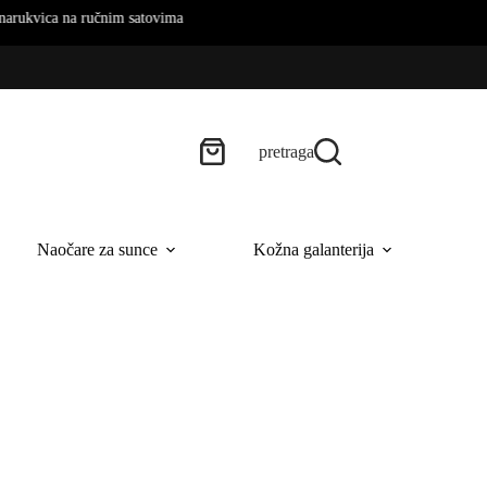
na ručnim satovima
pretraga
Naočare za sunce
Kožna galanterija
B