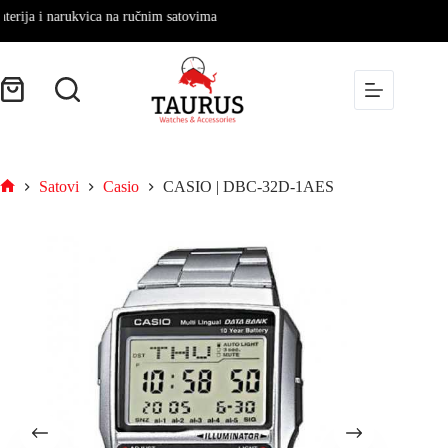
ija i narukvica na ručnim satovima
Satovi
Casio
CASIO | DBC-32D-1AES