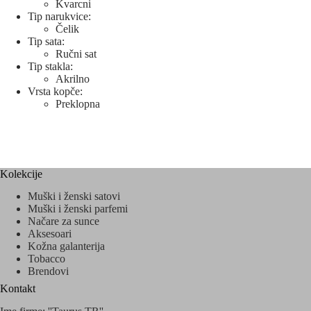
Kvarcni
Tip narukvice:
Čelik
Tip sata:
Ručni sat
Tip stakla:
Akrilno
Vrsta kopče:
Preklopna
Kolekcije
Muški i ženski satovi
Muški i ženski parfemi
Načare za sunce
Aksesoari
Kožna galanterija
Tobacco
Brendovi
Kontakt