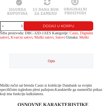
DODAJ U KORPU
Šifra proizvoda:
DBC-32D-1AES
Kategorije:
Casio
,
Digitalni
satovi
,
Kvarcni satovi
,
Muški satovi
,
Satovi
Oznaka:
Muški
Opis
Muški ručni sat brenda Casio iz kolekcije Databank sa svojim
specifičnim izgledom pleni pažnjom.Karakteriše ga numerički prikaz
koji ima funkciju kalkulatora.
OSNOVNE KARAKTERISTIKE