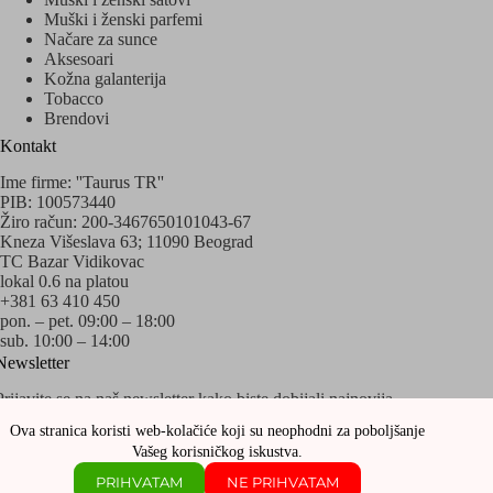
Muški i ženski parfemi
Načare za sunce
Aksesoari
Kožna galanterija
Tobacco
Brendovi
Kontakt
Ime firme: ''Taurus TR''
PIB: 100573440
Žiro račun: 200-3467650101043-67
Kneza Višeslava 63; 11090 Beograd
TC Bazar Vidikovac
lokal 0.6 na platou
+381 63 410 450
pon. – pet. 09:00 – 18:00
sub. 10:00 – 14:00
Newsletter
Prijavite se na naš newsletter kako biste dobijali najnovija
obaveštenja o akcijama i popustima!
Ova stranica koristi web-kolačiće koji su neophodni za poboljšanje
Vašeg korisničkog iskustva.
PRIHVATAM
NE PRIHVATAM