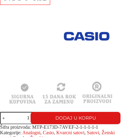
DODAJ U KORPU
Šifra proizvoda:
MTP-E173D-7AVEF-2-1-1-1-1-1
Kategorije:
Analogni
,
Casio
,
Kvarcni satovi
,
Satovi
,
Ženski