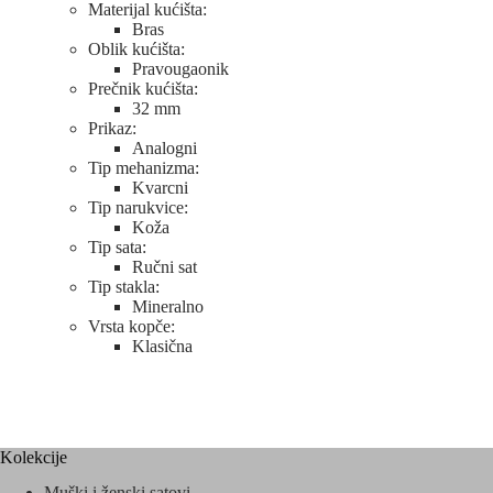
Materijal kućišta:
Bras
Oblik kućišta:
Pravougaonik
Prečnik kućišta:
32 mm
Prikaz:
Analogni
Tip mehanizma:
Kvarcni
Tip narukvice:
Koža
Tip sata:
Ručni sat
Tip stakla:
Mineralno
Vrsta kopče:
Klasična
Kolekcije
Muški i ženski satovi