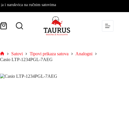
 narukvica na ručnim satovima
Satovi
Tipovi prikaza satova
Analogni
Casio LTP-1234PGL-7AEG