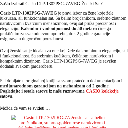
Zašto izabrati Casio LTP-1302PSG-7AVEG Ženski Sat?
Casio LTP-1302PSG-7AVEG
je pravi izbor za žene koje žele
luksuzan, ali funkcionalan sat. Sa belim brojčanikom, srebrno-zlatnom
narukvicom i kvarcnim mehanizmom, ovaj sat pruža preciznost i
eleganciju.
Kalendar i vodootpornost do 50 metara
čine ga
praktičnim za svakodnevnu upotrebu, dok 2 godine garancije
osiguravaju dugoročnu pouzdanost.
Ovaj ženski sat je idealan za one koji žele da kombinuju eleganciju, stil
i funkcionalnost. Sa srebrnim kućištem, čeličnom narukvicom i
kompaktnim dizajnom, Casio LTP-1302PSG-7AVEG je savršen
dodatak svakom garderoberu.
Sat dobijate u originalnoj kutiji sa svom pratećom dokumentacijom i
medjunarodnom garancijom na mehanizam od 2 godine
.
Pogledajte i ostale satove iz naše raznovrsne
CASIO kolekcije
satova.
Možda će vam se svideti …