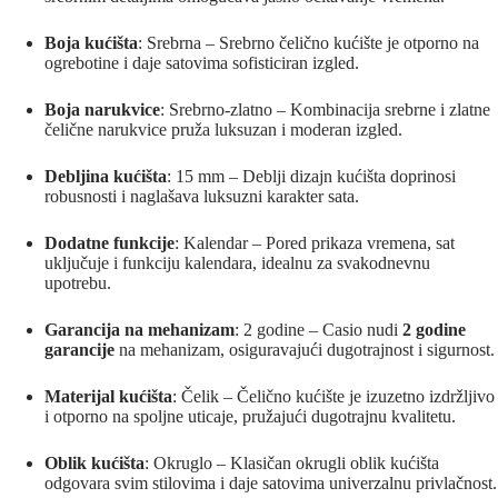
Boja kućišta
: Srebrna – Srebrno čelično kućište je otporno na
ogrebotine i daje satovima sofisticiran izgled.
Boja narukvice
: Srebrno-zlatno – Kombinacija srebrne i zlatne
čelične narukvice pruža luksuzan i moderan izgled.
Debljina kućišta
: 15 mm – Deblji dizajn kućišta doprinosi
robusnosti i naglašava luksuzni karakter sata.
Dodatne funkcije
: Kalendar – Pored prikaza vremena, sat
uključuje i funkciju kalendara, idealnu za svakodnevnu
upotrebu.
Garancija na mehanizam
: 2 godine – Casio nudi
2 godine
garancije
na mehanizam, osiguravajući dugotrajnost i sigurnost.
Materijal kućišta
: Čelik – Čelično kućište je izuzetno izdržljivo
i otporno na spoljne uticaje, pružajući dugotrajnu kvalitetu.
Oblik kućišta
: Okruglo – Klasičan okrugli oblik kućišta
odgovara svim stilovima i daje satovima univerzalnu privlačnost.