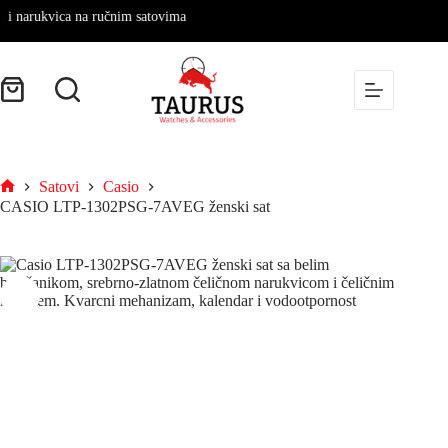
arukvica na ručnim satovima
Satovi
Casio
CASIO LTP-1302PSG-7AVEG ženski sat