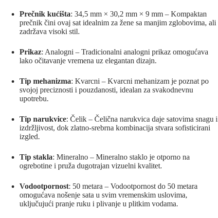
Prečnik kućišta
: 34,5 mm × 30,2 mm × 9 mm – Kompaktan
prečnik čini ovaj sat idealnim za žene sa manjim zglobovima, ali
zadržava visoki stil.
Prikaz
: Analogni – Tradicionalni analogni prikaz omogućava
lako očitavanje vremena uz elegantan dizajn.
Tip mehanizma
: Kvarcni – Kvarcni mehanizam je poznat po
svojoj preciznosti i pouzdanosti, idealan za svakodnevnu
upotrebu.
Tip narukvice
: Čelik – Čelična narukvica daje satovima snagu i
izdržljivost, dok zlatno-srebrna kombinacija stvara sofisticirani
izgled.
Tip stakla
: Mineralno – Mineralno staklo je otporno na
ogrebotine i pruža dugotrajan vizuelni kvalitet.
Vodootpornost
: 50 metara – Vodootpornost do 50 metara
omogućava nošenje sata u svim vremenskim uslovima,
uključujući pranje ruku i plivanje u plitkim vodama.