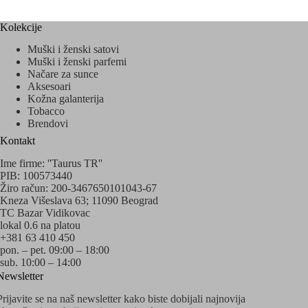
Kolekcije
Muški i ženski satovi
Muški i ženski parfemi
Načare za sunce
Aksesoari
Kožna galanterija
Tobacco
Brendovi
Kontakt
Ime firme: ''Taurus TR''
PIB: 100573440
Žiro račun: 200-3467650101043-67
Kneza Višeslava 63; 11090 Beograd
TC Bazar Vidikovac
lokal 0.6 na platou
+381 63 410 450
pon. – pet. 09:00 – 18:00
sub. 10:00 – 14:00
Newsletter
Prijavite se na naš newsletter kako biste dobijali najnovija