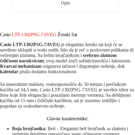
Opis
Casio
LTP-1302PSG-7AVEG
Ženski Sat
Casio LTP-1302PSG-7AVEG
je elegantan ženski sat koji će se
savršeno uklopiti u svaki outfit, bilo da je reč o poslovnim prilikama ili
večernjim izlasima. Sa belim brojčanikom i
srebrno-zlatnom
čeličnom narukvicom
, ovaj model zrači sofisticiranošću i luksuzom.
Kvarcni mehanizam
osigurava tačnost i dugotrajno nošenje, dok
kalendar
pruža dodatnu funkcionalnost.
Sa mineralnim staklom, vodootpornošću do 50 metara i prečnikom
kućišta od 34,5 mm, Casio LTP-1302PSG-7AVEG je savršen izbor za
žene koje žele eleganciju i pouzdano merenje vremena. Sa debljinom
kućišta od 15 mm i čeličnim kućištem, sat je izuzetno izdržljiv i
pogodan za svakodnevno nošenje.
Glavne karakteristike:
Boja brojčanika
: Beli – Elegantni beli brojčanik sa zlatnim i
srebrnim detaljima omogućava jasno očitavanje vremena.