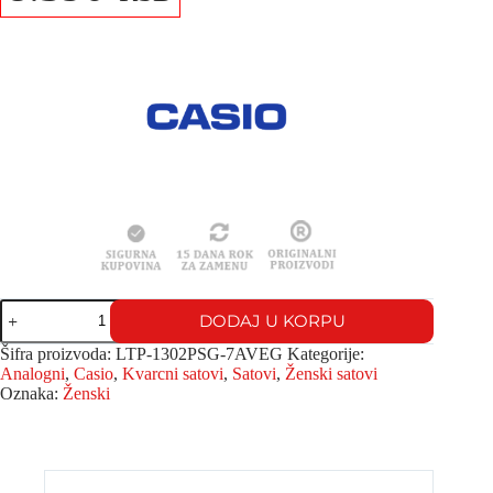
DODAJ U KORPU
Šifra proizvoda:
LTP-1302PSG-7AVEG
Kategorije:
Analogni
,
Casio
,
Kvarcni satovi
,
Satovi
,
Ženski satovi
Oznaka:
Ženski