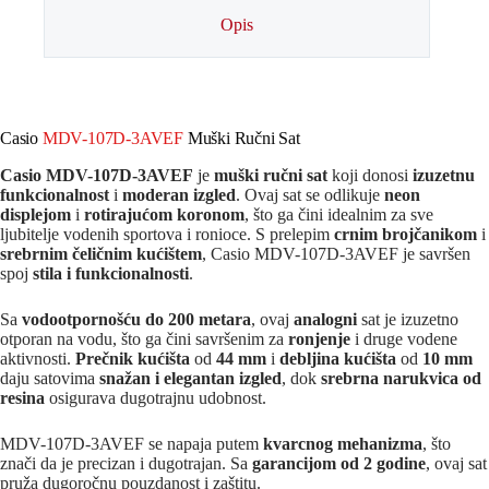
Opis
Casio
MDV-107D-3AVEF
Muški Ručni Sat
Casio MDV-107D-3AVEF
je
muški ručni sat
koji donosi
izuzetnu
funkcionalnost
i
moderan izgled
. Ovaj sat se odlikuje
neon
displejom
i
rotirajućom koronom
, što ga čini idealnim za sve
ljubitelje vodenih sportova i ronioce. S prelepim
crnim brojčanikom
i
srebrnim čeličnim kućištem
, Casio MDV-107D-3AVEF je savršen
spoj
stila i funkcionalnosti
.
Sa
vodootpornošću do 200 metara
, ovaj
analogni
sat je izuzetno
otporan na vodu, što ga čini savršenim za
ronjenje
i druge vodene
aktivnosti.
Prečnik kućišta
od
44 mm
i
debljina kućišta
od
10 mm
daju satovima
snažan i elegantan izgled
, dok
srebrna narukvica od
resina
osigurava dugotrajnu udobnost.
MDV-107D-3AVEF se napaja putem
kvarcnog mehanizma
, što
znači da je precizan i dugotrajan. Sa
garancijom od 2 godine
, ovaj sat
pruža dugoročnu pouzdanost i zaštitu.