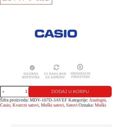
DODAJ U KORPU
Šifra proizvoda:
MDV-107D-3AVEF
Kategorije:
Analogni
,
Casio
,
Kvarcni satovi
,
Muški satovi
,
Satovi
Oznaka:
Muški