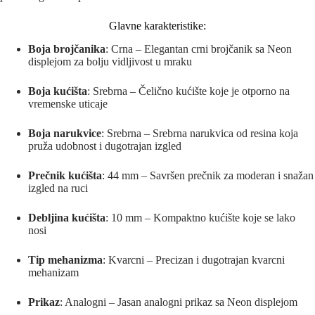
Glavne karakteristike:
Boja brojčanika
: Crna – Elegantan crni brojčanik sa Neon
displejom za bolju vidljivost u mraku
Boja kućišta
: Srebrna – Čelično kućište koje je otporno na
vremenske uticaje
Boja narukvice
: Srebrna – Srebrna narukvica od resina koja
pruža udobnost i dugotrajan izgled
Prečnik kućišta
: 44 mm – Savršen prečnik za moderan i snažan
izgled na ruci
Debljina kućišta
: 10 mm – Kompaktno kućište koje se lako
nosi
Tip mehanizma
: Kvarcni – Precizan i dugotrajan kvarcni
mehanizam
Prikaz
: Analogni – Jasan analogni prikaz sa Neon displejom