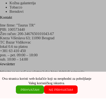
Kožna galanterija
Tobacco
Brendovi
Kontakt
Ime firme: ''Taurus TR''
PIB: 100573440
Žiro račun: 200-3467650101043-67
Kneza Višeslava 63; 11090 Beograd
TC Bazar Vidikovac
lokal 0.6 na platou
+381 63 410 450
pon. – pet. 09:00 – 18:00
sub. 10:00 – 14:00
Newsletter
Prijavite se na naš newsletter kako biste dobijali najnovija
obaveštenja o akcijama i popustima!
Ova stranica koristi web-kolačiće koji su neophodni za poboljšanje
Vašeg korisničkog iskustva.
PRIHVATAM
NE PRIHVATAM
Copyright © 2020 - 2026 Sva prava zadržava Taurus