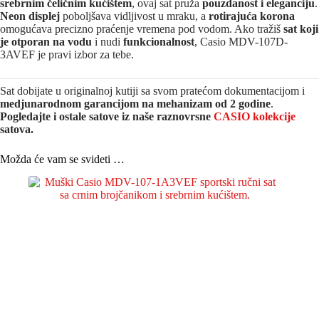
srebrnim čeličnim kućištem
, ovaj sat pruža
pouzdanost i eleganciju
.
Neon displej
poboljšava vidljivost u mraku, a
rotirajuća korona
omogućava precizno praćenje vremena pod vodom. Ako tražiš
sat koji
je otporan na vodu
i nudi
funkcionalnost
, Casio MDV-107D-
3AVEF je pravi izbor za tebe.
Sat dobijate u originalnoj kutiji sa svom pratećom dokumentacijom i
medjunarodnom garancijom na mehanizam od 2 godine
.
Pogledajte i ostale satove iz naše raznovrsne
CASIO kolekcije
satova.
Možda će vam se svideti …