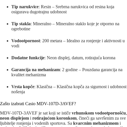
Tip narukvice
: Resin – Srebrna narukvica od resina koja
osigurava dugotrajnu udobnost
Tip stakla
: Mineralno – Mineralno staklo koje je otporno na
ogrebotine
Vodootpornost
: 200 metara – Idealno za ronjenje i aktivnosti u
vodi
Dodatne funkcije
: Neon displej, datum, rotirajuća korona
Garancija na mehanizam
: 2 godine – Pouzdana garancija na
kvalitet mehanizma
Vrsta kopče
: Klasična – Klasična kopča za sigurnost i udobnost
nošenja
Zašto izabrati Casio MDV-107D-3AVEF?
MDV-107D-3AVEF je sat koji se ističe
vrhunskom vodootpornošću
,
neon displejom
i
rotirajućom koronkom
, čineći ga savršenim za sve
ljubitelje ronjenja i vodenih sportova. Sa
kvarcnim mehanizmom
i