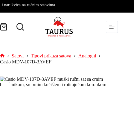
rukvica na ručnim satovima
Satovi
Tipovi prikaza satova
Analogni
Casio MDV-107D-3AVEF