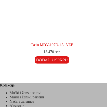
Casio MDV-107D-1A1VEF
13.470
RSD
DODAJ U KORPU
Kolekcije
Muški i ženski satovi
Muški i ženski parfemi
Načare za sunce
Aksesoari