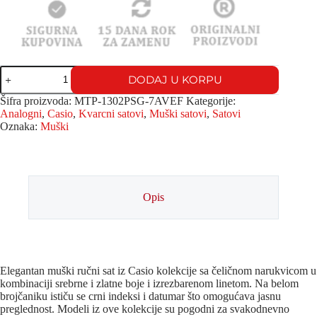
DODAJ U KORPU
Šifra proizvoda:
MTP-1302PSG-7AVEF
Kategorije:
Analogni
,
Casio
,
Kvarcni satovi
,
Muški satovi
,
Satovi
Oznaka:
Muški
Opis
Elegantan muški ručni sat iz Casio kolekcije sa čeličnom narukvicom u
kombinaciji srebrne i zlatne boje i izrezbarenom linetom. Na belom
brojčaniku ističu se crni indeksi i datumar što omogućava jasnu
preglednost. Modeli iz ove kolekcije su pogodni za svakodnevno