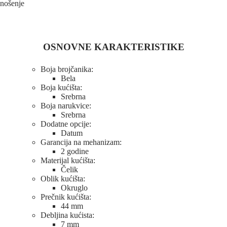
nošenje
OSNOVNE KARAKTERISTIKE
Boja brojčanika:
Bela
Boja kućišta:
Srebrna
Boja narukvice:
Srebrna
Dodatne opcije:
Datum
Garancija na mehanizam:
2 godine
Materijal kućišta:
Čelik
Oblik kućišta:
Okruglo
Prečnik kućišta:
44 mm
Debljina kućista:
7 mm