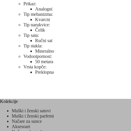
Prikaz:
Analogni
Tip mehanizma:
Kvarcni
Tip narukvice:
Čelik
Tip sata:
Ručni sat
Tip stakla:
Mineralno
Vodootpornost:
50 metara
Vrsta kopče:
Preklopna
Kolekcije
Muški i ženski satovi
Muški i ženski parfemi
Načare za sunce
Aksesoari