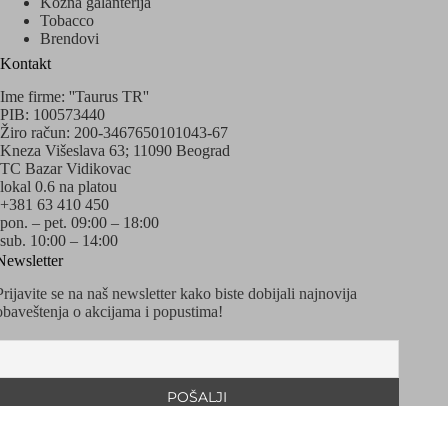
Kožna galanterija
Tobacco
Brendovi
Kontakt
Ime firme: ''Taurus TR''
PIB: 100573440
Žiro račun: 200-3467650101043-67
Kneza Višeslava 63; 11090 Beograd
TC Bazar Vidikovac
lokal 0.6 na platou
+381 63 410 450
pon. – pet. 09:00 – 18:00
sub. 10:00 – 14:00
Newsletter
Prijavite se na naš newsletter kako biste dobijali najnovija
obaveštenja o akcijama i popustima!
Copyright © 2020 - 2026 Sva prava zadržava Taurus
Watches&Accessories