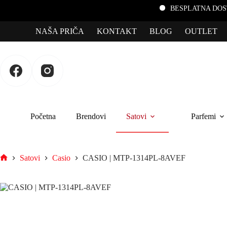
BESPLATNA DOSTAVA za porud
NAŠA PRIČA
KONTAKT
BLOG
OUTLET
Početna
Brendovi
Satovi
Parfemi
Satovi
Casio
CASIO | MTP-1314PL-8AVEF