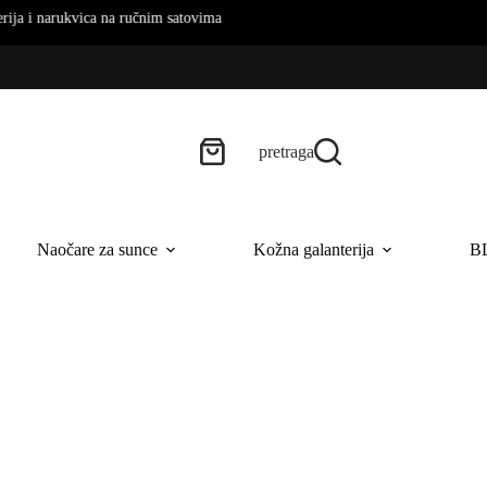
vica na ručnim satovima
pretraga
Naočare za sunce
Kožna galanterija
B