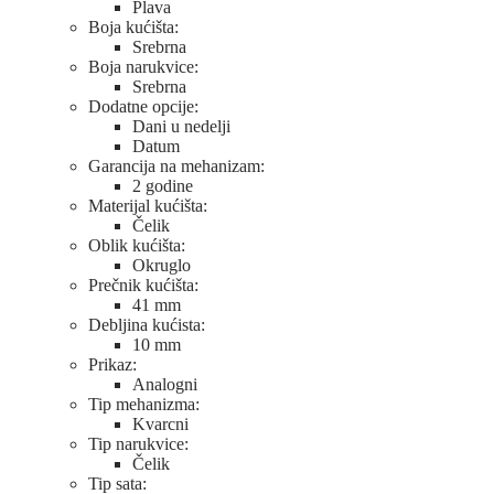
Plava
Boja kućišta:
Srebrna
Boja narukvice:
Srebrna
Dodatne opcije:
Dani u nedelji
Datum
Garancija na mehanizam:
2 godine
Materijal kućišta:
Čelik
Oblik kućišta:
Okruglo
Prečnik kućišta:
41 mm
Debljina kućista:
10 mm
Prikaz:
Analogni
Tip mehanizma:
Kvarcni
Tip narukvice:
Čelik
Tip sata: