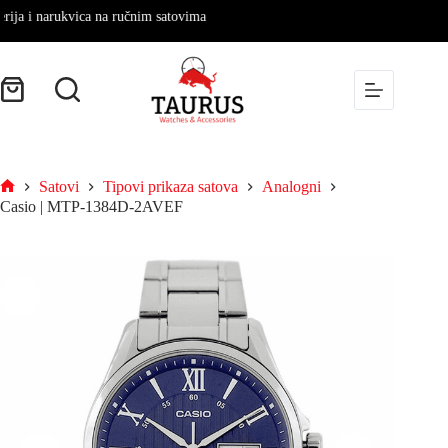
i narukvica na ručnim satovima
Satovi
Tipovi prikaza satova
Analogni
Casio | MTP-1384D-2AVEF