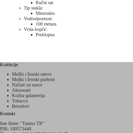
Ručni sat
Tip stakla:
Mineralno
Vodootpornost:
100 metara
Vrsta kopče:
Preklopna
Kolekcije
Muški i ženski satovi
Muški i ženski parfemi
Načare za sunce
Aksesoari
Kožna galanterija
Tobacco
Brendovi
Kontakt
Ime firme: ''Taurus TR''
PIB: 100573440