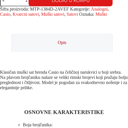
DODAJ U KORPU
Šifra proizvoda:
MTP-1384D-2AVEF
Kategorije:
Analogni
,
Casio
,
Kvarcni satovi
,
Muški satovi
,
Satovi
Oznaka:
Muški
Opis
Klasičan muški sat brenda Casio na čeličnoj narukvici u boji srebra.
Na plavom brojčaniku nalaze se veliki rimski brojevi koji pružaju bolju
preglednost i čitljivost. Model je pogodan za svakodnevno nošenje i za
elegantnije prilike.
OSNOVNE KARAKTERISTIKE
Boja brojčanika: