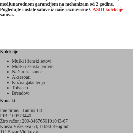
medjunarodnom garancijom na mehanizam od 2 godine
.
Pogledajte i ostale satove iz naše raznovrsne
CASIO kolekcije
satova.
Kolekcije
Muški i ženski satovi
Muški i ženski parfemi
Načare za sunce
Aksesoari
Kožna galanterija
Tobacco
Brendovi
Kontakt
Ime firme: ''Taurus TR''
PIB: 100573440
Žiro račun: 200-3467650101043-67
Kneza Višeslava 63; 11090 Beograd
TC Bazar Vidikovac