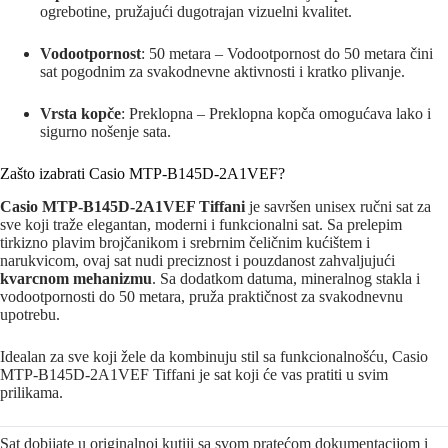
ogrebotine, pružajući dugotrajan vizuelni kvalitet.
Vodootpornost
: 50 metara – Vodootpornost do 50 metara čini
sat pogodnim za svakodnevne aktivnosti i kratko plivanje.
Vrsta kopče
: Preklopna – Preklopna kopča omogućava lako i
sigurno nošenje sata.
Zašto izabrati Casio MTP-B145D-2A1VEF?
Casio MTP-B145D-2A1VEF Tiffani
je savršen unisex ručni sat za
sve koji traže elegantan, moderni i funkcionalni sat. Sa prelepim
tirkizno plavim brojčanikom i srebrnim čeličnim kućištem i
narukvicom, ovaj sat nudi preciznost i pouzdanost zahvaljujući
kvarcnom mehanizmu
. Sa dodatkom datuma, mineralnog stakla i
vodootpornosti do 50 metara, pruža praktičnost za svakodnevnu
upotrebu.
Idealan za sve koji žele da kombinuju stil sa funkcionalnošću, Casio
MTP-B145D-2A1VEF Tiffani je sat koji će vas pratiti u svim
prilikama.
Sat dobijate u originalnoj kutiji sa svom pratećom dokumentacijom i