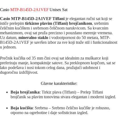
Casio
MTP-B145D-2A1VEF
Unisex Sat
Casio MTP-B145D-2A1VEF Tiffani
je elegantan ručni sat koji se
ističe prelepim
tirkizno plavim (Tiffani) brojčanikom
, srebrnim
čeličnim kućištem i srebrnom čeličnom narukvicom. Sa kvarcnim
mehanizmom, ovaj sat pruža precizno i pouzdano merenje vremena.
Uz datum,
mineralno staklo
i vodootpornost do 50 metara, MTP-
B145D-2A1VEF je savršen izbor za sve koji traže stil i funkcionalnost
u jednom.
Prečnik kućišta od 35 mm čini ovaj sat idealnim za muškarce koji
preferiraju manje, kompaktnije satove. Sa preklopnom kopčom, sat se
lako podešava i nosi tokom celog dana, pružajući udobnost i
dugoročnu izdržljivost.
Glavne karakteristike:
Boja brojčanika
: Tirkiz plava (Tiffani) – Prelep Tiffani
brojčanik sa plavim tonovima stvara elegantan i moderni izgled.
Boja kućišta
: Srebrna – Srebrno čelično kućište je robusno,
otporno na ogrebotine i daje sofisticiran izgled.