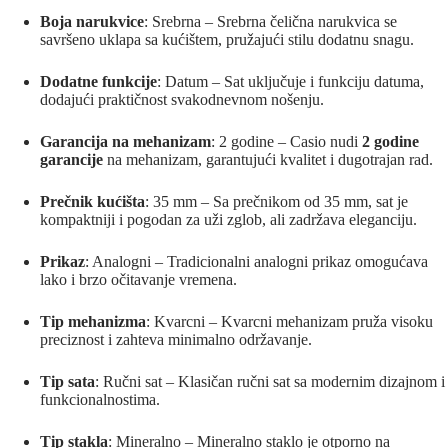
Boja narukvice
: Srebrna – Srebrna čelična narukvica se
savršeno uklapa sa kućištem, pružajući stilu dodatnu snagu.
Dodatne funkcije
: Datum – Sat uključuje i funkciju datuma,
dodajući praktičnost svakodnevnom nošenju.
Garancija na mehanizam
: 2 godine – Casio nudi
2 godine
garancije
na mehanizam, garantujući kvalitet i dugotrajan rad.
Prečnik kućišta
: 35 mm – Sa prečnikom od 35 mm, sat je
kompaktniji i pogodan za uži zglob, ali zadržava eleganciju.
Prikaz
: Analogni – Tradicionalni analogni prikaz omogućava
lako i brzo očitavanje vremena.
Tip mehanizma
: Kvarcni – Kvarcni mehanizam pruža visoku
preciznost i zahteva minimalno održavanje.
Tip sata
: Ručni sat – Klasičan ručni sat sa modernim dizajnom i
funkcionalnostima.
Tip stakla
: Mineralno – Mineralno staklo je otporno na