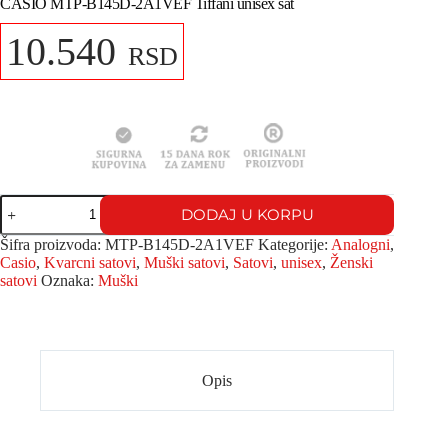
CASIO MTP-B145D-2A1VEF Tiffani unisex sat
10.540
RSD
DODAJ U KORPU
Šifra proizvoda:
MTP-B145D-2A1VEF
Kategorije:
Analogni
,
Casio
,
Kvarcni satovi
,
Muški satovi
,
Satovi
,
unisex
,
Ženski
satovi
Oznaka:
Muški
Opis