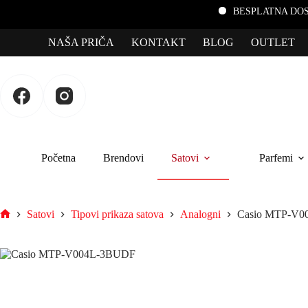
BESPLATNA DOSTAVA za po
NAŠA PRIČA
KONTAKT
BLOG
OUTLET
Početna
Brendovi
Satovi
Parfemi
Satovi
Tipovi prikaza satova
Analogni
Casio MTP-V