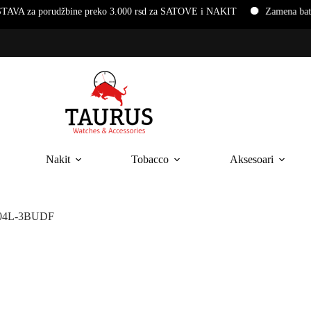
rudžbine preko 3.000 rsd za SATOVE i NAKIT
Zamena baterija i na
Nakit
Tobacco
Aksesoari
004L-3BUDF