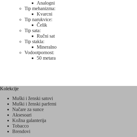
Analogni
Tip mehanizma:
Kvarcni
Tip narukvice:
Čelik
Tip sata:
Ručni sat
Tip stakla:
Mineralno
Vodootpornost:
50 metara
Kolekcije
Muški i ženski satovi
Muški i ženski parfemi
Načare za sunce
Aksesoari
Kožna galanterija
Tobacco
Brendovi