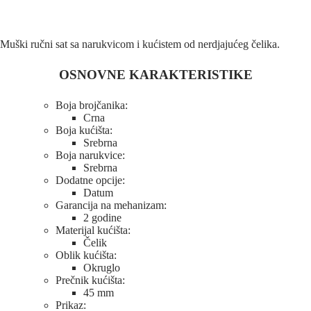
Muški ručni sat sa narukvicom i kućistem od nerdjajućeg čelika.
OSNOVNE KARAKTERISTIKE
Boja brojčanika:
Crna
Boja kućišta:
Srebrna
Boja narukvice:
Srebrna
Dodatne opcije:
Datum
Garancija na mehanizam:
2 godine
Materijal kućišta:
Čelik
Oblik kućišta:
Okruglo
Prečnik kućišta:
45 mm
Prikaz: