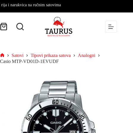
 i narukvica na ručnim satovima
Satovi
Tipovi prikaza satova
Analogni
Casio MTP-VD01D-1EVUDF