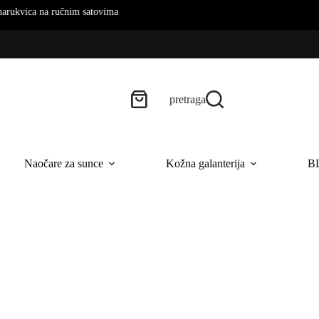
 na ručnim satovima
pretraga
Naočare za sunce
Kožna galanterija
B