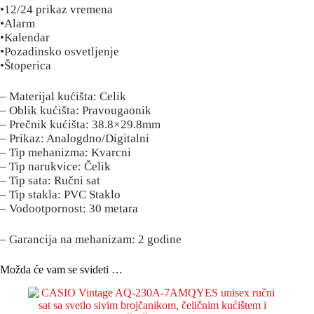
•12/24 prikaz vremena
•Alarm
•Kalendar
•Pozadinsko osvetljenje
•Štoperica
– Materijal kućišta: Celik
– Oblik kućišta: Pravougaonik
– Prečnik kućišta: 38.8×29.8mm
– Prikaz: Analogdno/Digitalni
– Tip mehanizma: Kvarcni
– Tip narukvice: Čelik
– Tip sata: Ručni sat
– Tip stakla: PVC Staklo
– Vodootpornost: 30 metara
– Garancija na mehanizam: 2 godine
Možda će vam se svideti …