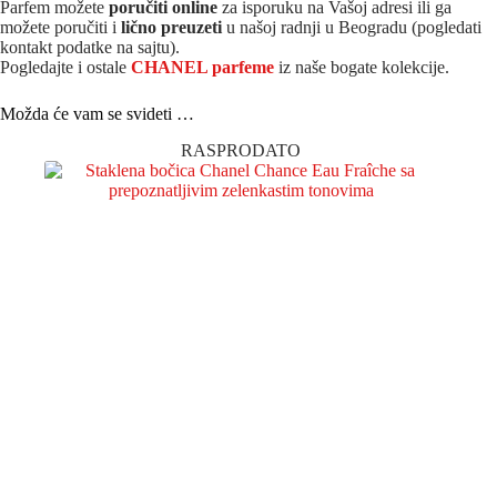
Parfem možete
poručiti online
za isporuku na Vašoj adresi ili ga
možete poručiti i
lično preuzeti
u našoj radnji u Beogradu (pogledati
kontakt podatke na sajtu).
Pogledajte i ostale
CHANEL parfeme
iz na
še bogate kolekcije.
Možda će vam se svideti …
RASPRODATO