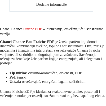
Dodatne informacije
Chanel Chance
Fraiche EDP
– Intenzivnija, osvežavajuća i sofisticirana
verzija
Chanel Chance Eau Fraiche EDP
je ženski parfem koji donosi
dinamičnu kombinaciju svežine, topline i sofisticiranosti. Ovaj miris je
modernija i intenzivnija interpretacija osvežavajuće Chance Fraîche
varijante, ali sa dubljom i dugotrajnijom završnicom. Savršeno je
rešenje za žene koje žele parfem koji je energizujući, ali i elegantan i
postojan.
Tip mirisa:
citrusno‑aromatičan, drvenasti, EDP
Pol:
ženski
Utisak:
osvežavajuć, energičan, lagan i sofisticiran
Chance Fraiche EDP je idealan za svakodnevne prilike, posao, ali i
večernje trenutke, jer ostavlja snažan mirisni trag bez napadnog efekta.