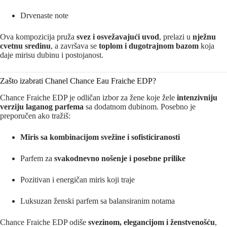
Drvenaste note
Ova kompozicija pruža
svez i osvežavajući uvod
, prelazi u
nježnu
cvetnu sredinu
, a završava se
toplom i dugotrajnom bazom
koja
daje mirisu dubinu i postojanost.
Zašto izabrati Chanel Chance Eau Fraiche EDP?
Chance Fraiche EDP je odličan izbor za žene koje žele
intenzivniju
verziju laganog parfema
sa dodatnom dubinom. Posebno je
preporučen ako tražiš:
Miris sa kombinacijom svežine i sofisticiranosti
Parfem za
svakodnevno nošenje i posebne prilike
Pozitivan i energičan miris koji traje
Luksuzan ženski parfem sa balansiranim notama
Chance Fraiche EDP odiše
svezinom, elegancijom i ženstvenošću
,