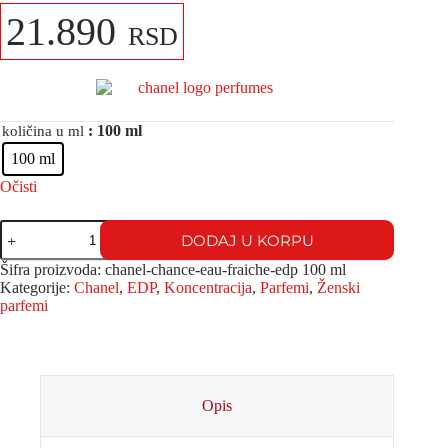
21.890
RSD
: 100 ml
količina u ml
100 ml
Očisti
DODAJ U KORPU
Šifra proizvoda:
chanel-chance-eau-fraiche-edp 100 ml
Kategorije:
Chanel
,
EDP
,
Koncentracija
,
Parfemi
,
Ženski
parfemi
Opis