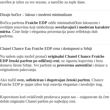
savršen je izbor za sve sezone, a naročito za tople dane.
Dizajn bočice – luksuz i moderni minimalizam
Bočica parfema
Fraiche EDP
odiše minimalističkim luksuzom i
svetlijim tonovima koji simbolizuju
osvežavajući i moderan karakter
mirisa
. Čiste linije i elegantna prezentacija jasno reflektuju duh
parfema.
Chanel Chance Eau Fraiche EDP cena i dostupnost u Srbiji
Na našem sajtu možeš pronaći
originalni Chanel Chance Fraiche
EDP ženski parfem po odličnoj ceni
, uz sigurnu kupovinu i brzu
dostavu širom Srbije. Svi parfemi su
provereno autentični
i dolaze u
originalnom pakovanju.
Ako tražiš
svez, sofisticiran i dugotrajan ženski parfem
, Chance
Fraiche EDP je sjajan izbor koji ostavlja elegantan i neodoljiv trag.
Kupovinom kod ovlašćenih prodavaca poput nas – osiguravate da ćete
dobiti originalni Chanel parfem po najboljoj ceni.