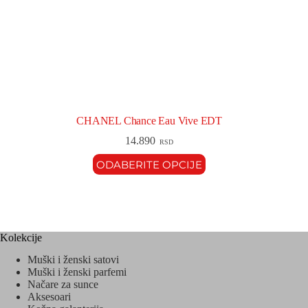
CHANEL Chance Eau Vive EDT
14.890
RSD
ODABERITE OPCIJE
Kolekcije
Muški i ženski satovi
Muški i ženski parfemi
Načare za sunce
Aksesoari