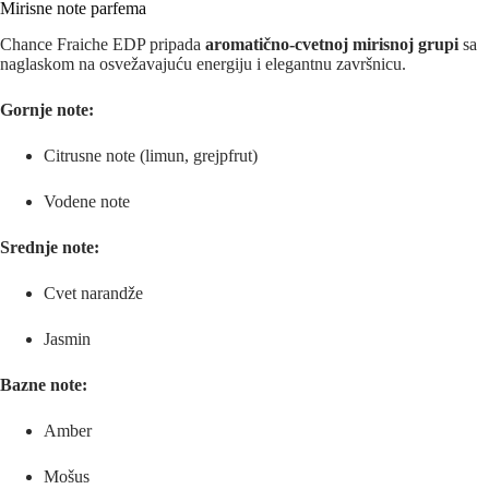
Mirisne note parfema
Chance Fraiche EDP pripada
aromatično-cvetnoj mirisnoj grupi
sa
naglaskom na osvežavajuću energiju i elegantnu završnicu.
Gornje note:
Citrusne note (limun, grejpfrut)
Vodene note
Srednje note:
Cvet narandže
Jasmin
Bazne note:
Amber
Mošus