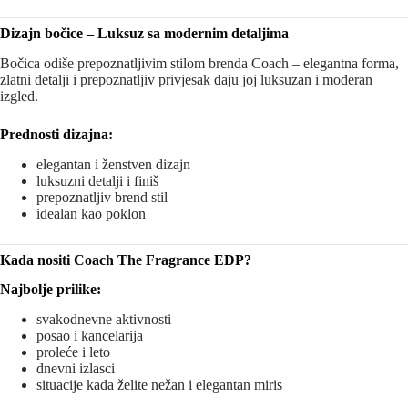
Dizajn bočice – Luksuz sa modernim detaljima
Bočica odiše prepoznatljivim stilom brenda
Coach
– elegantna forma,
zlatni detalji i prepoznatljiv privjesak daju joj luksuzan i moderan
izgled.
Prednosti dizajna:
elegantan i ženstven dizajn
luksuzni detalji i finiš
prepoznatljiv brend stil
idealan kao poklon
Kada nositi Coach The Fragrance EDP?
Najbolje prilike:
svakodnevne aktivnosti
posao i kancelarija
proleće i leto
dnevni izlasci
situacije kada želite nežan i elegantan miris