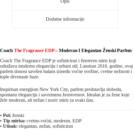
Opis
Dodatne informacije
Coach
The Fragrance EDP
– Moderan I Elegantan Ženski Parfem
Coach The Fragrance EDP je sofisticiran i ženstven miris koji
odražava modernu eleganciju i urbani stil. Lansiran 2016. godine, ovaj
parfem donosi savršen balans između voćne svežine, cvetne nežnosti i
tople drvenaste baze.
Inspirisan energijom
New York City
, parfem predstavlja slobodu,
spontanu eleganciju i savremenu ženstvenost. Idealan je za žene koje
žele moderan, ali nežan i nosiv miris za svaki dan.
•
Pol:
ženski
•
Tip mirisa:
cvetno-voćni, moderan, EDP
•
Utisak:
elegantan, nežan, sofisticiran