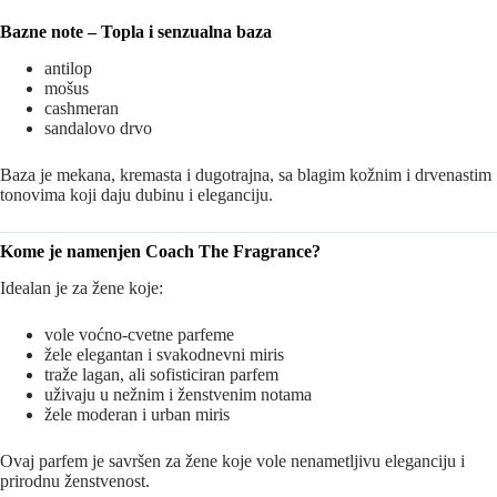
Bazne note – Topla i senzualna baza
antilop
mošus
cashmeran
sandalovo drvo
Baza je mekana, kremasta i dugotrajna, sa blagim kožnim i drvenastim
tonovima koji daju dubinu i eleganciju.
Kome je namenjen Coach The Fragrance?
Idealan je za žene koje:
vole voćno-cvetne parfeme
žele elegantan i svakodnevni miris
traže lagan, ali sofisticiran parfem
uživaju u nežnim i ženstvenim notama
žele moderan i urban miris
Ovaj parfem je savršen za žene koje vole nenametljivu eleganciju i
prirodnu ženstvenost.