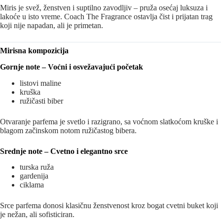
Miris je svež, ženstven i suptilno zavodljiv – pruža osećaj luksuza i
lakoće u isto vreme. Coach The Fragrance ostavlja čist i prijatan trag
koji nije napadan, ali je primetan.
Mirisna kompozicija
Gornje note – Voćni i osvežavajući početak
listovi maline
kruška
ružičasti biber
Otvaranje parfema je svetlo i razigrano, sa voćnom slatkoćom kruške i
blagom začinskom notom ružičastog bibera.
Srednje note – Cvetno i elegantno srce
turska ruža
gardenija
ciklama
Srce parfema donosi klasičnu ženstvenost kroz bogat cvetni buket koji
je nežan, ali sofisticiran.