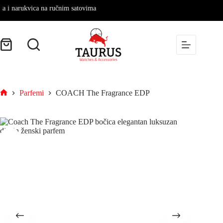
 narukvica na ručnim satovima
Parfemi
COACH The Fragrance EDP