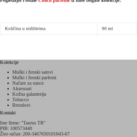
Pogledajte i ostale
Coach parfeme
iz naše bogate kolekcije.
Količina u mililitrima
90 ml
Kolekcije
Muški i ženski satovi
Muški i ženski parfemi
Načare za sunce
Aksesoari
Kožna galanterija
Tobacco
Brendovi
Kontakt
Ime firme: ''Taurus TR''
PIB: 100573440
Žiro račun: 200-3467650101043-67