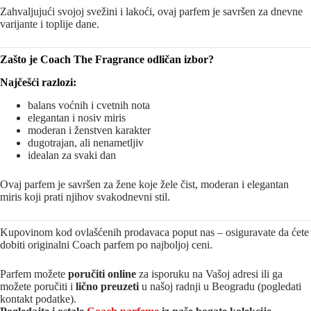
Zahvaljujući svojoj svežini i lakoći, ovaj parfem je savršen za dnevne
varijante i toplije dane.
Zašto je Coach The Fragrance odličan izbor?
Najčešći razlozi:
balans voćnih i cvetnih nota
elegantan i nosiv miris
moderan i ženstven karakter
dugotrajan, ali nenametljiv
idealan za svaki dan
Ovaj parfem je savršen za žene koje žele čist, moderan i elegantan
miris koji prati njihov svakodnevni stil.
Kupovinom kod ovlašćenih prodavaca poput nas – osiguravate da ćete
dobiti originalni Coach parfem po najboljoj ceni.
Parfem možete
poručiti online
za isporuku na Vašoj adresi ili ga
možete poručiti i
lično preuzeti
u našoj radnji u Beogradu (pogledati
kontakt podatke).