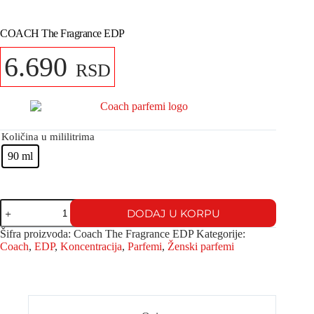
COACH The Fragrance EDP
6.690
RSD
Količina u mililitrima
90 ml
DODAJ U KORPU
Šifra proizvoda:
Coach The Fragrance EDP
Kategorije:
Coach
,
EDP
,
Koncentracija
,
Parfemi
,
Ženski parfemi