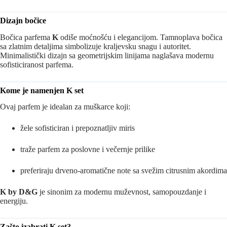
Dizajn bočice
Bočica parfema
K
odiše moćnošću i elegancijom. Tamnoplava bočica
sa zlatnim detaljima simbolizuje kraljevsku snagu i autoritet.
Minimalistički dizajn sa geometrijskim linijama naglašava modernu
sofisticiranost parfema.
Kome je namenjen K set
Ovaj parfem je idealan za muškarce koji:
žele sofisticiran i prepoznatljiv miris
traže parfem za poslovne i večernje prilike
preferiraju drveno-aromatične note sa svežim citrusnim akordima
K by D&G
je sinonim za modernu muževnost, samopouzdanje i
energiju.
Zašto izabrati K set?