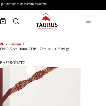
 narukvica na ručnim satovima
Parfemi
D&G K set 100ml EDP + 75ml stik + 50ml gel
RASPRODATO