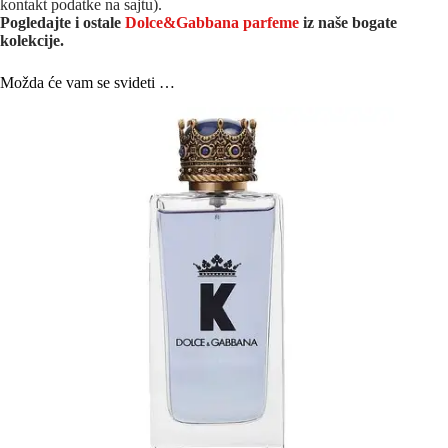
kontakt podatke na sajtu).
Pogledajte i ostale
Dolce&Gabbana parfeme
iz na
še bogate
kolekcije.
Možda će vam se svideti …