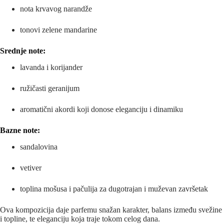
nota krvavog narandže
tonovi zelene mandarine
Srednje note:
lavanda i korijander
ružičasti geranijum
aromatični akordi koji donose eleganciju i dinamiku
Bazne note:
sandalovina
vetiver
toplina mošusa i pačulija za dugotrajan i muževan završetak
Ova kompozicija daje parfemu snažan karakter, balans između svežine
i topline, te eleganciju koja traje tokom celog dana.