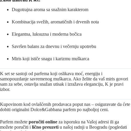
Dugotrajna aroma sa snažnim karakterom
Kombinacija svežih, aromatičnih i drvenih nota
Elegantna, luksuzna i moderna bočica
Savršen balans za dnevnu i večernju upotrebu
Miris koji ističe snagu i karizmu muškarca
K set se sastoji od parfema koji oslikava moć, energiju i
samopouzdanje savremenog muškarca. Ako želite da vaš miris govori
sam za sebe, ostavlja snažan utisak i izražava eleganciju, K je pravi
izbor.
Kupovinom kod ovlašćenih prodavaca poput nas – osiguravate da ćete
dobiti originalni Dolce&Gabbana parfem po najboljoj ceni.
Parfem možete
poručiti online
za isporuku na Vašoj adresi ili ga
možete poručiti i
lično preuzeti
u našoj radnji u Beogradu (pogledati