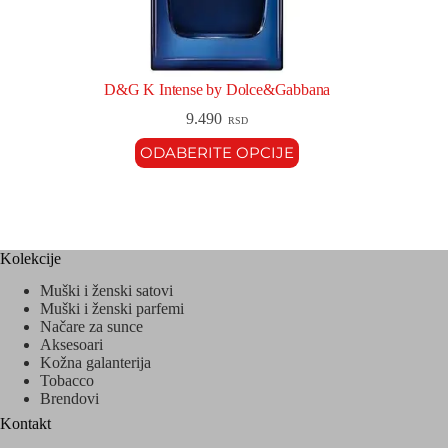
D&G K Intense by Dolce&Gabbana
9.490
RSD
ODABERITE OPCIJE
Kolekcije
Muški i ženski satovi
Muški i ženski parfemi
Načare za sunce
Aksesoari
Kožna galanterija
Tobacco
Brendovi
Kontakt