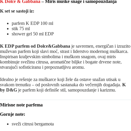
K Dolce & Gabbana
– Miris muške snage i samopouzdanja
K set se sastoji iz:
parfem K EDP 100 ml
stik 75 ml
shower gel 50 ml EDP
K EDP parfem od Dolce&Gabbana
je savremen, energičan i izrazito
muževan parfem koji slavi moć, strast i liderstvo modernog muškarca.
Inspirisan kraljevskim simbolima i muškom snagom, ovaj miris
kombinuje svežinu citrusa, aromatične biljke i bogate drvene note,
stvarajući sofisticiranu i prepoznatljivu aromu.
Idealno je rešenje za muškarce koji žele da ostave snažan utisak u
svakom trenutku – od poslovnih sastanaka do večernjih događaja.
K
by D&G
je parfem koji definiše stil, samopouzdanje i karizmu.
Mirisne note parfema
Gornje note:
sveži citrusi bergamota