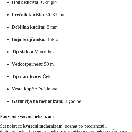
Oblik kućišta:
Okruglo
Prečnik kućišta:
30–35 mm
Debljina kućišta:
8 mm
Boja brojčanika:
Tirkiz
Tip stakla:
Mineralno
Vodootpornost:
50 m
Tip narukvice:
Čelik
Vrsta kopče:
Preklopna
Garancija na mehanizam:
2 godine
Pouzdan kvarcni mehanizam
Sat pokreće
kvarcni mehanizam
, poznat po preciznosti i
dugotrajnosti. Ovakav tip mehanizma zahteva minimalno održavanje,