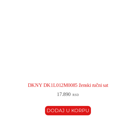
DKNY DK1L012M0085 ženski ručni sat
17.890
RSD
DODAJ U KORPU