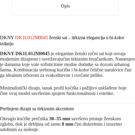
Opis
DKNY
DK1L012M0045
ženski sat – tirkizna elegancija u bi-kolor
izdanju
DKNY
DK1L012M0045
je elegantan ženski ručni sat koji osvaja
modernim dizajnom i osvežavajućim tirkiznim brojčanikom. Namenjen
je damama koje vole sofisticirane modne dodatke sa dozom urbanog
šarma. Kombinacija srebrnog kućišta i bi-kolor čelične narukvice čini
ga idealnim izborom za svakodnevne i svečane prilike.
Minimalistički dizajn, tanak profil kućišta i pažljivo usklađene boje
čine ovaj model savršenim spojem funkcionalnosti i estetike.
Prefinjeni dizajn sa tirkiznim akcentom
Okruglo kućište prečnika
30–35 mm
savršeno pristaje ženskom
zglobu, dok je debljina od samo
8 mm
čini diskretnim i izuzetno
udobnim za nošenje.