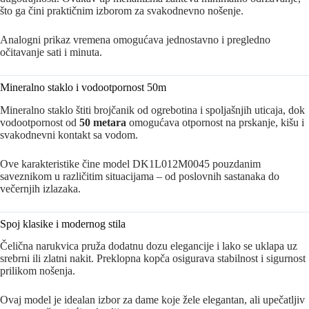
što ga čini praktičnim izborom za svakodnevno nošenje.
Analogni prikaz vremena omogućava jednostavno i pregledno
očitavanje sati i minuta.
Mineralno staklo i vodootpornost 50m
Mineralno staklo štiti brojčanik od ogrebotina i spoljašnjih uticaja, dok
vodootpornost od
50 metara
omogućava otpornost na prskanje, kišu i
svakodnevni kontakt sa vodom.
Ove karakteristike čine model DK1L012M0045 pouzdanim
saveznikom u različitim situacijama – od poslovnih sastanaka do
večernjih izlazaka.
Spoj klasike i modernog stila
Čelična narukvica pruža dodatnu dozu elegancije i lako se uklapa uz
srebrni ili zlatni nakit. Preklopna kopča osigurava stabilnost i sigurnost
prilikom nošenja.
Ovaj model je idealan izbor za dame koje žele elegantan, ali upečatljiv