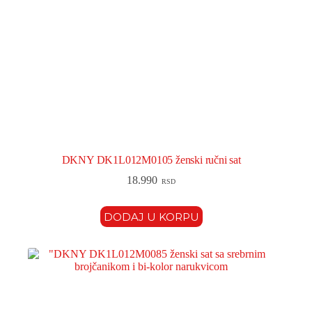
DKNY DK1L012M0105 ženski ručni sat
18.990
RSD
DODAJ U KORPU