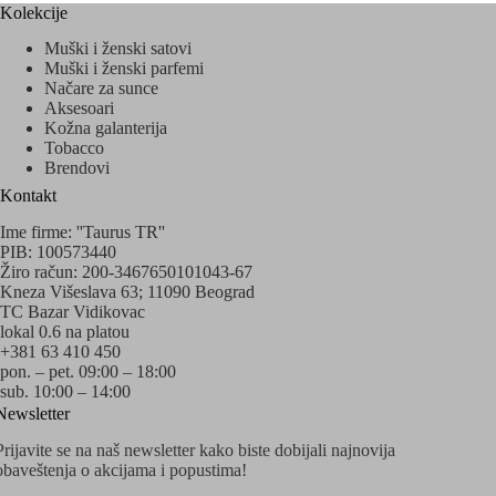
Kolekcije
Muški i ženski satovi
Muški i ženski parfemi
Načare za sunce
Aksesoari
Kožna galanterija
Tobacco
Brendovi
Kontakt
Ime firme: ''Taurus TR''
PIB: 100573440
Žiro račun: 200-3467650101043-67
Kneza Višeslava 63; 11090 Beograd
TC Bazar Vidikovac
lokal 0.6 na platou
+381 63 410 450
pon. – pet. 09:00 – 18:00
sub. 10:00 – 14:00
Newsletter
Prijavite se na naš newsletter kako biste dobijali najnovija
obaveštenja o akcijama i popustima!