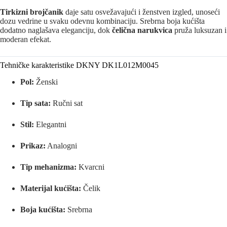
Tirkizni brojčanik
daje satu osvežavajući i ženstven izgled, unoseći
dozu vedrine u svaku odevnu kombinaciju. Srebrna boja kućišta
dodatno naglašava eleganciju, dok
čelična narukvica
pruža luksuzan i
moderan efekat.
Tehničke karakteristike DKNY DK1L012M0045
Pol:
Ženski
Tip sata:
Ručni sat
Stil:
Elegantni
Prikaz:
Analogni
Tip mehanizma:
Kvarcni
Materijal kućišta:
Čelik
Boja kućišta:
Srebrna