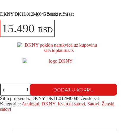
DKNY DK1L012M0045 ženski ručni sat
15.490
RSD
DODAJ U KORPU
Šifra proizvoda:
DKNY DK1L012M0045 ženski sat
Kategorije:
Analogni
,
DKNY
,
Kvarcni satovi
,
Satovi
,
Ženski
satovi