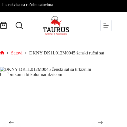
arukvica na ručnim satovima
Satovi
DKNY DK1L012M0045 ženski ručni sat