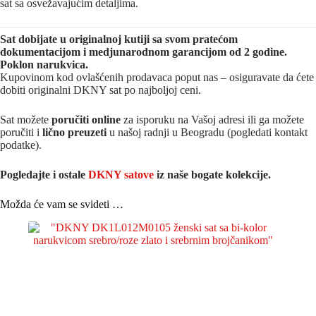
sat sa osvežavajućim detaljima.
Sat dobijate u originalnoj kutiji sa svom pratećom
dokumentacijom i medjunarodnom garancijom od 2 godine.
Poklon narukvica.
Kupovinom kod ovlašćenih prodavaca poput nas – osiguravate da ćete
dobiti originalni DKNY sat po najboljoj ceni.
Sat možete
poručiti online
za isporuku na Vašoj adresi ili ga možete
poručiti i
lično preuzeti
u našoj radnji u Beogradu (pogledati kontakt
podatke).
Pogledajte i ostale
DKNY satove
iz na
še bogate kolekcije.
Možda će vam se svideti …