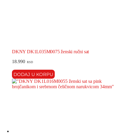
DKNY DK1L035M0075 ženski ručni sat
18.990
RSD
DODAJ U KORPU