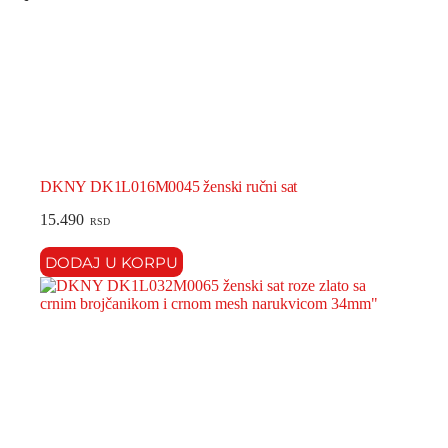
DKNY DK1L016M0045 ženski ručni sat
15.490
RSD
DODAJ U KORPU