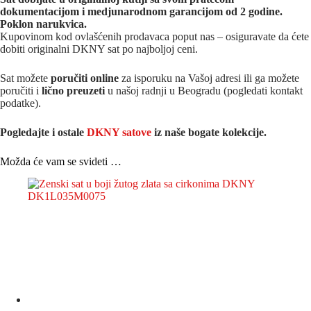
dokumentacijom i medjunarodnom garancijom od 2 godine.
Poklon narukvica.
Kupovinom kod ovlašćenih prodavaca poput nas – osiguravate da ćete
dobiti originalni DKNY sat po najboljoj ceni.
Sat možete
poručiti online
za isporuku na Vašoj adresi ili ga možete
poručiti i
lično preuzeti
u našoj radnji u Beogradu (pogledati kontakt
podatke).
Pogledajte i ostale
DKNY satove
iz na
še bogate kolekcije.
Možda će vam se svideti …