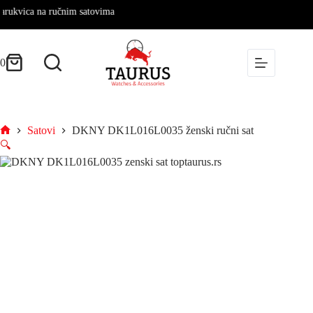
ica na ručnim satovima
Skip
to
content
0
Shopping
cart
Satovi
DKNY DK1L016L0035 ženski ručni sat
Početna
🔍