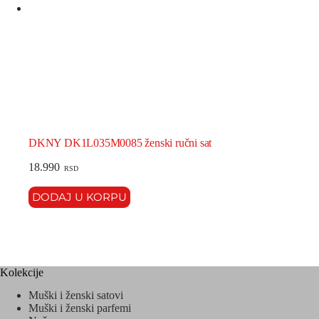
DKNY DK1L035M0085 ženski ručni sat
18.990
RSD
DODAJ U KORPU
Kolekcije
Muški i ženski satovi
Muški i ženski parfemi