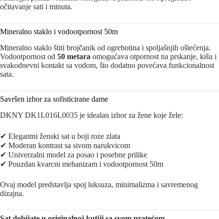
očitavanje sati i minuta.
Mineralno staklo i vodootpornost 50m
Mineralno staklo štiti brojčanik od ogrebotina i spoljašnjih oštećenja.
Vodootpornost od
50 metara
omogućava otpornost na prskanje, kišu i
svakodnevni kontakt sa vodom, što dodatno povećava funkcionalnost
sata.
Savršen izbor za sofisticirane dame
DKNY DK1L016L0035 je idealan izbor za žene koje žele:
✔ Elegantni ženski sat u boji roze zlata
✔ Moderan kontrast sa sivom narukvicom
✔ Univerzalni model za posao i posebne prilike
✔ Pouzdan kvarcni mehanizam i vodootpornost 50m
Ovaj model predstavlja spoj luksuza, minimalizma i savremenog
dizajna.
Sat dobijate u originalnoj kutiji sa svom pratećom