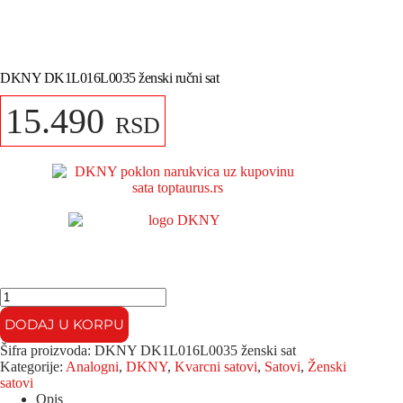
DKNY DK1L016L0035 ženski ručni sat
15.490
RSD
DKNY
DK1L016L0035
DODAJ U KORPU
ženski
ručni
Šifra proizvoda:
DKNY DK1L016L0035 ženski sat
sat
Kategorije:
Analogni
,
DKNY
,
Kvarcni satovi
,
Satovi
,
Ženski
količina
satovi
Opis