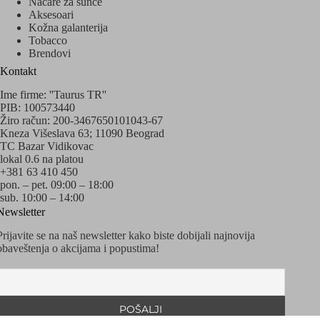
Načare za sunce
Aksesoari
Kožna galanterija
Tobacco
Brendovi
Kontakt
Ime firme: ''Taurus TR''
PIB: 100573440
Žiro račun: 200-3467650101043-67
Kneza Višeslava 63; 11090 Beograd
TC Bazar Vidikovac
lokal 0.6 na platou
+381 63 410 450
pon. – pet. 09:00 – 18:00
sub. 10:00 – 14:00
Newsletter
Prijavite se na naš newsletter kako biste dobijali najnovija
obaveštenja o akcijama i popustima!