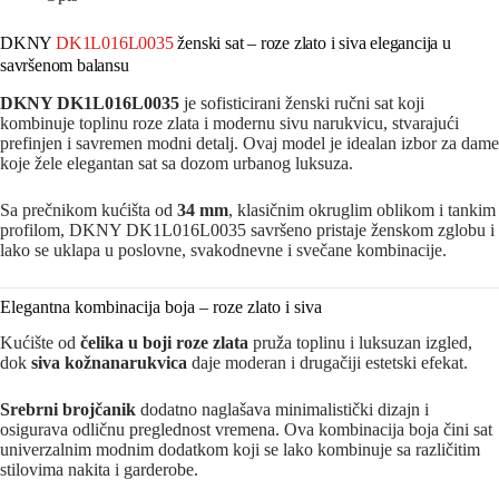
DKNY
DK1L016L0035
ženski sat – roze zlato i siva elegancija u
savršenom balansu
DKNY
DK1L016L0035
je sofisticirani ženski ručni sat koji
kombinuje toplinu roze zlata i modernu sivu narukvicu, stvarajući
prefinjen i savremen modni detalj. Ovaj model je idealan izbor za dame
koje žele elegantan sat sa dozom urbanog luksuza.
Sa prečnikom kućišta od
34 mm
, klasičnim okruglim oblikom i tankim
profilom, DKNY DK1L016L0035 savršeno pristaje ženskom zglobu i
lako se uklapa u poslovne, svakodnevne i svečane kombinacije.
Elegantna kombinacija boja – roze zlato i siva
Kućište od
čelika u boji roze zlata
pruža toplinu i luksuzan izgled,
dok
siva kožnanarukvica
daje moderan i drugačiji estetski efekat.
Srebrni brojčanik
dodatno naglašava minimalistički dizajn i
osigurava odličnu preglednost vremena. Ova kombinacija boja čini sat
univerzalnim modnim dodatkom koji se lako kombinuje sa različitim
stilovima nakita i garderobe.