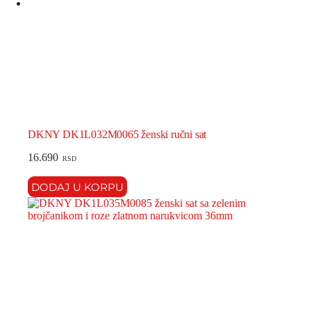
DKNY DK1L032M0065 ženski ručni sat
16.690
RSD
DODAJ U KORPU