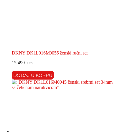
DKNY DK1L016M0055 ženski ručni sat
15.490
RSD
DODAJ U KORPU