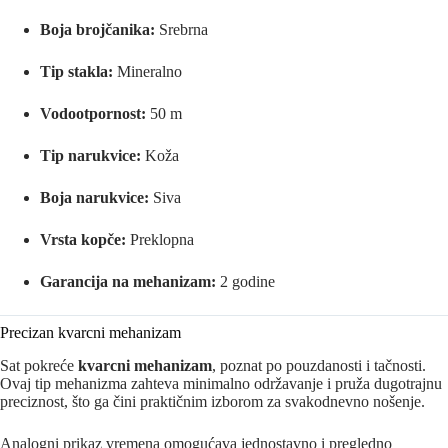
Boja brojčanika:
Srebrna
Tip stakla:
Mineralno
Vodootpornost:
50 m
Tip narukvice:
Koža
Boja narukvice:
Siva
Vrsta kopče:
Preklopna
Garancija na mehanizam:
2 godine
Precizan kvarcni mehanizam
Sat pokreće
kvarcni mehanizam
, poznat po pouzdanosti i tačnosti.
Ovaj tip mehanizma zahteva minimalno održavanje i pruža dugotrajnu
preciznost, što ga čini praktičnim izborom za svakodnevno nošenje.
Analogni prikaz vremena omogućava jednostavno i pregledno