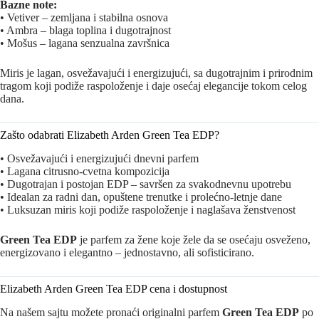
Bazne note:
• Vetiver – zemljana i stabilna osnova
• Ambra – blaga toplina i dugotrajnost
• Mošus – lagana senzualna završnica
Miris je lagan, osvežavajući i energizujući, sa dugotrajnim i prirodnim
tragom koji podiže raspoloženje i daje osećaj elegancije tokom celog
dana.
Zašto odabrati Elizabeth Arden Green Tea EDP?
• Osvežavajući i energizujući dnevni parfem
• Lagana citrusno-cvetna kompozicija
• Dugotrajan i postojan EDP – savršen za svakodnevnu upotrebu
• Idealan za radni dan, opuštene trenutke i prolećno-letnje dane
• Luksuzan miris koji podiže raspoloženje i naglašava ženstvenost
Green Tea EDP
je parfem za žene koje žele da se osećaju osveženo,
energizovano i elegantno – jednostavno, ali sofisticirano.
Elizabeth Arden Green Tea EDP cena i dostupnost
Na našem sajtu možete pronaći originalni parfem
Green Tea EDP
po