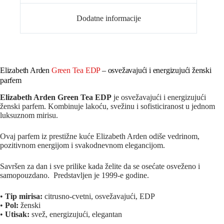
Dodatne informacije
Elizabeth Arden
Green Tea EDP
– osvežavajući i energizujući ženski
parfem
Elizabeth Arden Green Tea EDP
je osvežavajući i energizujući
ženski parfem. Kombinuje lakoću, svežinu i sofisticiranost u jednom
luksuznom mirisu.
Ovaj parfem iz prestižne kuće
Elizabeth Arden
odiše vedrinom,
pozitivnom energijom i svakodnevnom elegancijom.
Savršen za dan i sve prilike kada želite da se osećate osveženo i
samopouzdano. Predstavljen je 1999-e godine.
•
Tip mirisa:
citrusno-cvetni, osvežavajući, EDP
•
Pol:
ženski
•
Utisak:
svež, energizujući, elegantan