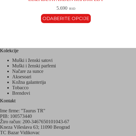
5.690
RSD
ODABERITE OPCIJE
Kolekcije
Muški i ženski satovi
Muški i ženski parfemi
Načare za sunce
Aksesoari
Kožna galanterija
Tobacco
Brendovi
Kontakt
Ime firme: ''Taurus TR''
PIB: 100573440
Žiro račun: 200-3467650101043-67
Kneza Višeslava 63; 11090 Beograd
TC Bazar Vidikovac