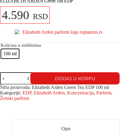
ELIZABETH ARDEN Green Tea EDP
4.590
RSD
Kolicina u mililitrima
100 ml
DODAJ U KORPU
Šifra proizvoda:
Elizabeth Arden Green Tea EDP 100 ml
Kategorije:
EDP
,
Elizabeth Arden
,
Koncentracija
,
Parfemi
,
Ženski parfemi
Opis