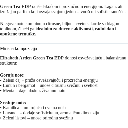
Green Tea EDP
odiše lakoćom i prozračnom energijom. Lagan, ali
izražajan parfem koji osvaja svojom jednostavnošću i sofisticiranošću.
Njegove note kombinuju citrusne, biljne i cvetne akorde sa blagom
toplinom, čineći ga
idealnim za dnevne aktivnosti, radni dan i
opuštene trenutke.
Mirisna kompozicija
Elizabeth Arden Green Tea EDP
donosi osvežavajuću i balansiranu
strukturu:
Gornje note:
• Zeleni čaj – pruža osvežavajuću i prozračnu energiju
• Limun i bergamot – unose citrusnu svežinu i svetlost
• Menta – daje hladnu, živahnu notu
Srednje note:
• Kamilica – umirujuća i cvetna nota
• Lavanda – dodaje sofisticiranu, aromatičnu dimenziju
• Zeleni listovi – unose prirodnu svežinu