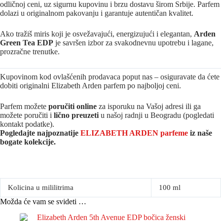
odličnoj ceni, uz sigurnu kupovinu i brzu dostavu širom Srbije. Parfem
dolazi u originalnom pakovanju i garantuje autentičan kvalitet.
Ako tražiš miris koji je osvežavajući, energizujući i elegantan,
Arden
Green Tea EDP
je savršen izbor za svakodnevnu upotrebu i lagane,
prozračne trenutke.
Kupovinom kod ovlašćenih prodavaca poput nas – osiguravate da ćete
dobiti originalni Elizabeth Arden parfem po najboljoj ceni.
Parfem možete
poručiti online
za isporuku na Vašoj adresi ili ga
možete poručiti i
lično preuzeti
u našoj radnji u Beogradu (pogledati
kontakt podatke).
Pogledajte najpoznatije
ELIZABETH ARDEN parfeme
iz naše
bogate kolekcije.
Kolicina u mililitrima
100 ml
Možda će vam se svideti …