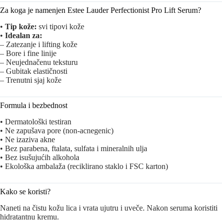
Za koga je namenjen Estee Lauder Perfectionist Pro Lift Serum?
•
Tip kože:
svi tipovi kože
•
Idealan za:
– Zatezanje i lifting kože
– Bore i fine linije
– Neujednačenu teksturu
– Gubitak elastičnosti
– Trenutni sjaj kože
Formula i bezbednost
• Dermatološki testiran
• Ne zapušava pore (non-acnegenic)
• Ne izaziva akne
• Bez parabena, ftalata, sulfata i mineralnih ulja
• Bez isušujućih alkohola
• Ekološka ambalaža (reciklirano staklo i FSC karton)
Kako se koristi?
Naneti na čistu kožu lica i vrata ujutru i uveče. Nakon seruma koristiti
hidratantnu kremu.