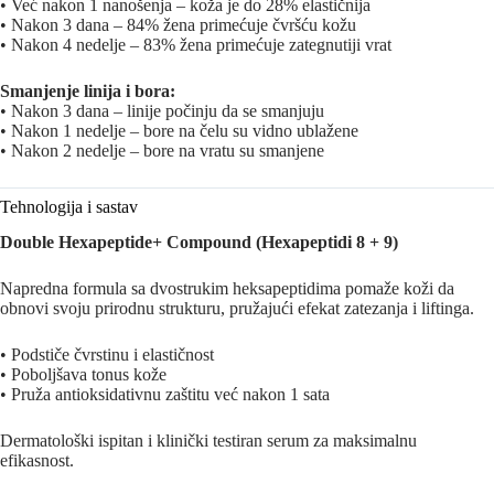
• Već nakon 1 nanošenja – koža je do 28% elastičnija
• Nakon 3 dana – 84% žena primećuje čvršću kožu
• Nakon 4 nedelje – 83% žena primećuje zategnutiji vrat
Smanjenje linija i bora:
• Nakon 3 dana – linije počinju da se smanjuju
• Nakon 1 nedelje – bore na čelu su vidno ublažene
• Nakon 2 nedelje – bore na vratu su smanjene
Tehnologija i sastav
Double Hexapeptide+ Compound (Hexapeptidi 8 + 9)
Napredna formula sa dvostrukim heksapeptidima pomaže koži da
obnovi svoju prirodnu strukturu, pružajući efekat zatezanja i liftinga.
• Podstiče čvrstinu i elastičnost
• Poboljšava tonus kože
• Pruža antioksidativnu zaštitu već nakon 1 sata
Dermatološki ispitan i klinički testiran serum za maksimalnu
efikasnost.