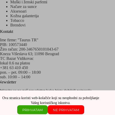
Muški i ženski parfemi
Načare za sunce
Aksesoari
Kožna galanterija
Tobacco
Brendovi
Kontakt
Ime firme: ''Taurus TR''
PIB: 100573440
Žiro račun: 200-3467650101043-67
Kneza Višeslava 63; 11090 Beograd
TC Bazar Vidikovac
lokal 0.6 na platou
+381 63 410 450
pon. – pet. 09:00 – 18:00
sub. 10:00 – 14:00
Newsletter
Prijavite se na naš newsletter kako biste dobijali najnovija
obaveštenja o akcijama i popustima!
Ova stranica koristi web-kolačiće koji su neophodni za poboljšanje
Vašeg korisničkog iskustva.
PRIHVATAM
NE PRIHVATAM