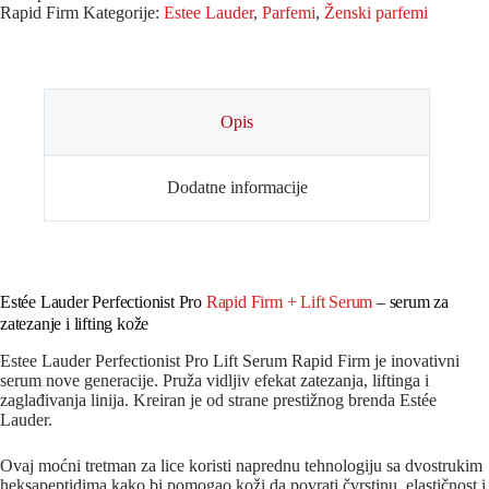
Rapid Firm
Kategorije:
Estee Lauder
,
Parfemi
,
Ženski parfemi
Opis
Dodatne informacije
Estée Lauder Perfectionist Pro
Rapid Firm + Lift Serum
– serum za
zatezanje i lifting kože
Estee Lauder Perfectionist Pro Lift Serum Rapid Firm je inovativni
serum nove generacije. Pruža vidljiv efekat zatezanja, liftinga i
zaglađivanja linija. Kreiran je od strane prestižnog brenda
Estée
Lauder
.
Ovaj moćni tretman za lice koristi naprednu tehnologiju sa dvostrukim
heksapeptidima kako bi pomogao koži da povrati čvrstinu, elastičnost i