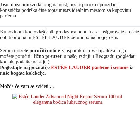
Jasni opisi proizvoda, originalnost, brza isporuka i pouzdana
korisnička podrška čine toptaurus.rs idealnim mestom za kupovinu
parfema.
Kupovinom kod ovlašćenih prodavaca poput nas – osiguravate da ćete
dobiti originalni ESTÉE LAUDER serum po najboljoj ceni.
Serum možete
poručiti online
za isporuku na Vašoj adresi ili ga
možete poručiti i
lično preuzeti
u našoj radnji u Beogradu (pogledati
kontakt podatke na sajtu).
Pogledajte najpoznatije
ESTÉE LAUDER parfeme i serume
iz
naše bogate kolekcije.
Možda će vam se svideti …