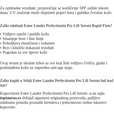
Za optimalne rezultate, preporučuje se korišćenje SPF zaštite tokom
dana. UV zračenje može doprineti pojavi bora i gubitku čvrstine kože.
Zašto odabrati Estee Lauder Perfectionist Pro Lift Serum Rapid Firm?
• Vidljivo zateže i podiže kožu
• Smanjuje bore i fine linije
• Poboljšava elastičnost i volumen
• Brzi i klinički dokazani rezultati
• Pogodan za sve tipove kože
Ovaj serum je idealan izbor za sve koji žele vidljivo čvršću, glađu i
podmlađenu kožu uz naprednu anti-age negu.
Zašto kupiti u Srbiji Estee Lauder Perfectionist Pro Lift Serum baš kod
nas?
Kupovinom Estee Lauder Perfectionist Pro Lift Serum -a na sajtu
toptaurus.rs
dobijaš sigurnost originalnog proizvoda, pažljivo
odabranu ponudu poznatih brendova i jednostavno online iskustvo
kupovine.