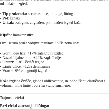
mladalački izgled.
•
Tip proizvoda:
serum za lice, anti-age, lifting
•
Pol:
ženski
•
Utisak:
zategnut, zaglađen, podmlađen izgled kože
Ključne karakteristike
Ovaj serum pruža vidljive rezultate u više zona lica:
• Gornji deo lica: +17% zategnutiji izgled
• Nazolabijalne bore: +24% zaglađenije
• Obrazi: +18% čvršći izgled
• Linija vilice: +12% definisanija
• Vrat: +19% zategnutiji izgled
Koža izgleda čvršće, glađe i oblikovanije, uz poboljšanu elastičnost i
volumen. Fine linije i bore su vidno smanjene.
Trajnost i efekti
Brzi efekti zatezanja i liftinga: