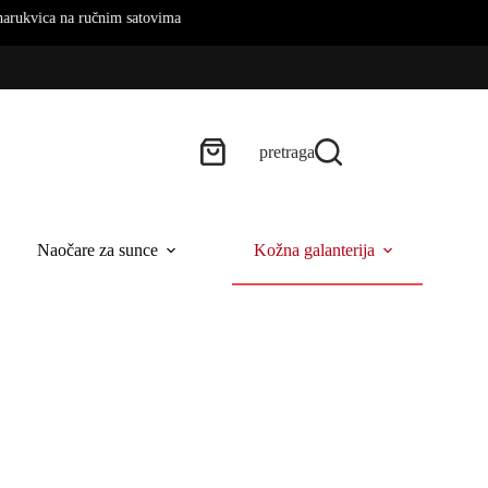
 na ručnim satovima
pretraga
Naočare za sunce
Kožna galanterija
B