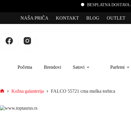
BESPLATNA DOSTAVA za porudžbi
NAŠA PRIČA
KONTAKT
BLOG
OUTLET
Početna
Brendovi
Satovi
Parfemi
Kožna galanterija
FALCO 55721 crna muška torbica