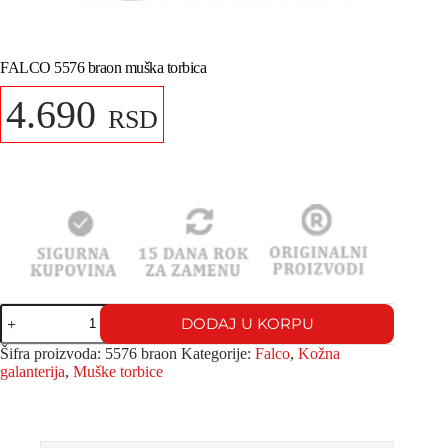
FALCO 5576 braon muška torbica
4.690
RSD
DODAJ U KORPU
Šifra proizvoda:
5576 braon
Kategorije:
Falco
,
Kožna
galanterija
,
Muške torbice