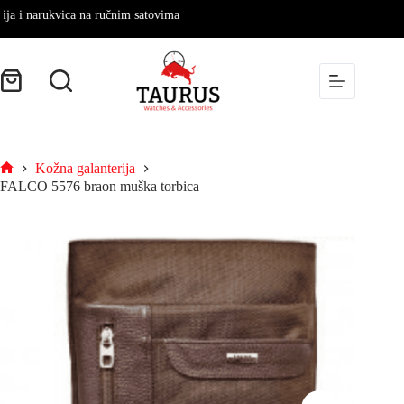
 narukvica na ručnim satovima
Kožna galanterija
FALCO 5576 braon muška torbica