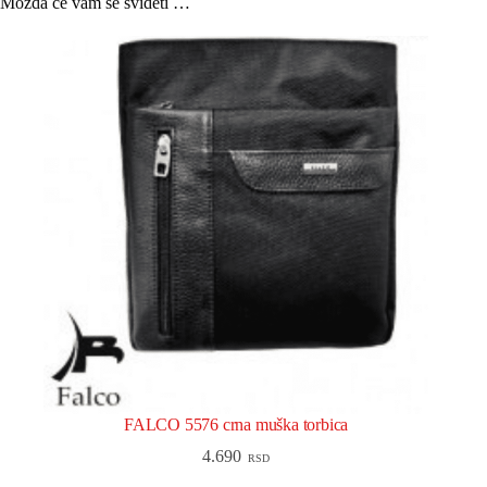
Možda će vam se svideti …
FALCO 5576 crna muška torbica
4.690
RSD