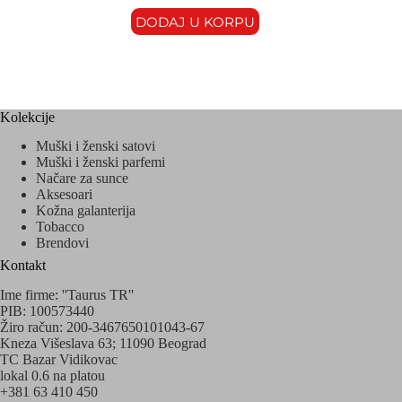
DODAJ U KORPU
Kolekcije
Muški i ženski satovi
Muški i ženski parfemi
Načare za sunce
Aksesoari
Kožna galanterija
Tobacco
Brendovi
Kontakt
Ime firme: ''Taurus TR''
PIB: 100573440
Žiro račun: 200-3467650101043-67
Kneza Višeslava 63; 11090 Beograd
TC Bazar Vidikovac
lokal 0.6 na platou
+381 63 410 450