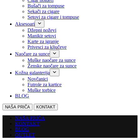
Cigar holderi
Bušači za tompuse
Sekači za cigare
Setovi za cigare i tompuse
Aksesoari
Džepni noževi
Manikir setovi
Karte za igranje
Privesci za ključeve
Naočare za sunce
Muške naočare za sunce
Ženske naočare za sunce
Kožna galanterija
Novčanici
Futrole za kartice
Muške torbice
BLOG
NAŠA PRIČA
KONTAKT
NAŠA PRIČA
KONTAKT
BLOG
OUTLET