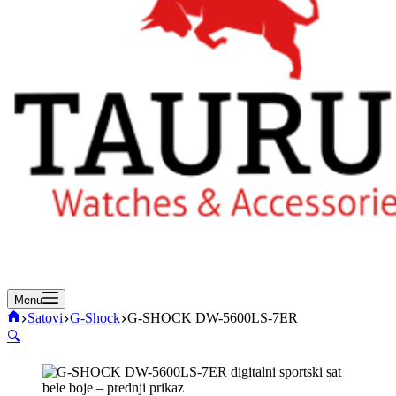
Menu
Početna
Satovi
G-Shock
G-SHOCK DW-5600LS-7ER
🔍