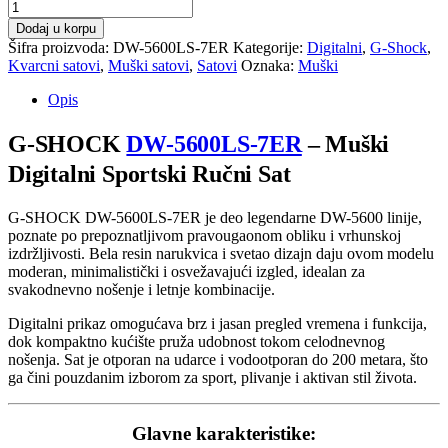
G-
SHOCK
Dodaj u korpu
DW-
Šifra proizvoda:
DW-5600LS-7ER
Kategorije:
Digitalni
,
G-Shock
,
5600LS-
Kvarcni satovi
,
Muški satovi
,
Satovi
Oznaka:
Muški
7ER
količina
Opis
G-SHOCK
DW-5600LS-7ER
– Muški
Digitalni Sportski Ručni Sat
G-SHOCK DW-5600LS-7ER je deo legendarne DW-5600 linije,
poznate po prepoznatljivom pravougaonom obliku i vrhunskoj
izdržljivosti. Bela resin narukvica i svetao dizajn daju ovom modelu
moderan, minimalistički i osvežavajući izgled, idealan za
svakodnevno nošenje i letnje kombinacije.
Digitalni prikaz omogućava brz i jasan pregled vremena i funkcija,
dok kompaktno kućište pruža udobnost tokom celodnevnog
nošenja. Sat je otporan na udarce i vodootporan do 200 metara, što
ga čini pouzdanim izborom za sport, plivanje i aktivan stil života.
Glavne karakteristike: