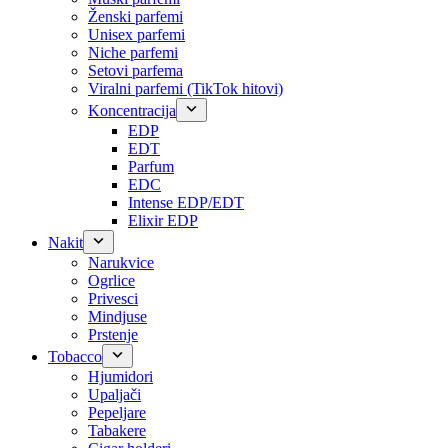
Ženski parfemi
Unisex parfemi
Niche parfemi
Setovi parfema
Viralni parfemi (TikTok hitovi)
Koncentracija
EDP
EDT
Parfum
EDC
Intense EDP/EDT
Elixir EDP
Nakit
Narukvice
Ogrlice
Privesci
Mindjuse
Prstenje
Tobacco
Hjumidori
Upaljači
Pepeljare
Tabakere