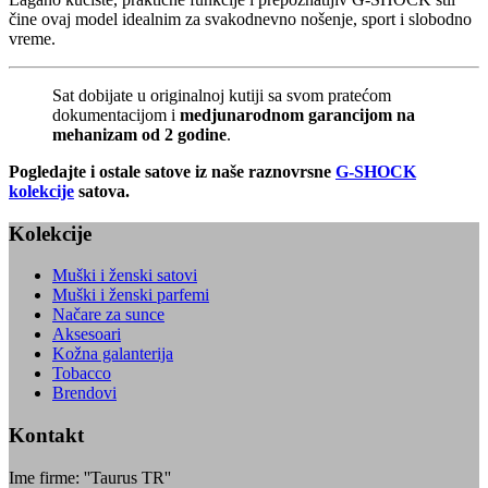
čine ovaj model idealnim za svakodnevno nošenje, sport i slobodno
vreme.
Sat dobijate u originalnoj kutiji sa svom pratećom
dokumentacijom i
medjunarodnom garancijom na
mehanizam od 2 godine
.
Pogledajte i ostale satove iz naše raznovrsne
G-SHOCK
kolekcije
satova.
Kolekcije
Muški i ženski satovi
Muški i ženski parfemi
Načare za sunce
Aksesoari
Kožna galanterija
Tobacco
Brendovi
Kontakt
Ime firme: ''Taurus TR''