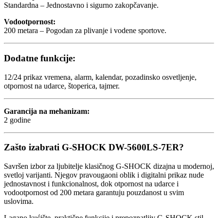
Standardna – Jednostavno i sigurno zakopčavanje.
Vodootpornost:
200 metara – Pogodan za plivanje i vodene sportove.
Dodatne funkcije:
12/24 prikaz vremena, alarm, kalendar, pozadinsko osvetljenje,
otpornost na udarce, štoperica, tajmer.
Garancija na mehanizam:
2 godine
Zašto izabrati G-SHOCK DW-5600LS-7ER?
Savršen izbor za ljubitelje klasičnog G-SHOCK dizajna u modernoj,
svetloj varijanti. Njegov pravougaoni oblik i digitalni prikaz nude
jednostavnost i funkcionalnost, dok otpornost na udarce i
vodootpornost od 200 metara garantuju pouzdanost u svim
uslovima.
Lagano kućište, praktične funkcije i prepoznatljiv G-SHOCK stil