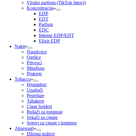
Viralni parfemi (TikTok hitovi)
Koncentracija
EDP
EDT
Parfum
EDC
Intense EDP/EDT
Elixir EDP
Nakit
Narukvice
Ogrlice
Privesci
Mindjuse
Prstenje
Tobacco
Hjumidori
Upaljači
Pepeljare
Tabakere
Cigar holderi
Bušači za tompuse
Sekači za cigare
Setovi za cigare i tompuse
Aksesoari
Džepni noževi