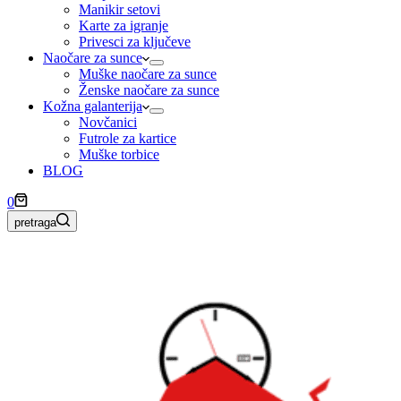
Manikir setovi
Karte za igranje
Privesci za ključeve
Naočare za sunce
Muške naočare za sunce
Ženske naočare za sunce
Kožna galanterija
Novčanici
Futrole za kartice
Muške torbice
BLOG
Shopping
0
cart
pretraga