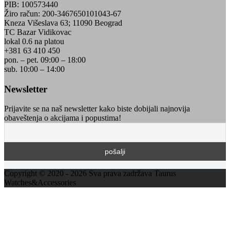
PIB: 100573440
Žiro račun: 200-3467650101043-67
Kneza Višeslava 63; 11090 Beograd
TC Bazar Vidikovac
lokal 0.6 na platou
+381 63 410 450
pon. – pet. 09:00 – 18:00
sub. 10:00 – 14:00
Newsletter
Prijavite se na naš newsletter kako biste dobijali najnovija
obaveštenja o akcijama i popustima!
Copyright © 2020 - 2026 Sva prava zadržava Taurus
Watches&Accessories