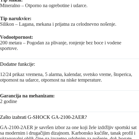
Mineralno – Otporno na ogrebotine i udarce.
Tip narukvice:
Silikon – Lagana, mekana i prijatna za celodnevno nošenje.
Vodootpornost:
200 metara – Pogodan za plivanje, ronjenje bez boce i vodene
sportove.
Dodatne funkcije:
12/24 prikaz vremena, 5 alarma, kalendar, svetsko vreme, štoperica,
otpornost na udarce, otpornost na niske temperature.
Garancija na mehanizam:
2 godine
Zašto izabrati G-SHOCK GA-2100-2AER?
GA-2100-2AER je savršen izbor za one koji žele izdržljiv sportski sat
sa modernim i drugačijim dizajnom. Karbonsko kućište, tanak profil i
oktagonalni oblik čine ga izuzetno udobnim za nošenje, dok bogate