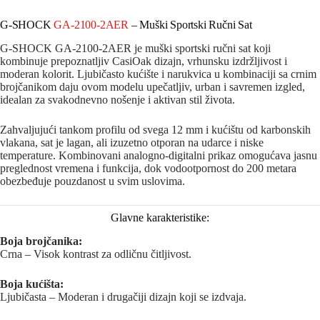
G-SHOCK
GA-2100-2AER
– Muški Sportski Ručni Sat
G-SHOCK GA-2100-2AER je muški sportski ručni sat koji
kombinuje prepoznatljiv CasiOak dizajn, vrhunsku izdržljivost i
moderan kolorit. Ljubičasto kućište i narukvica u kombinaciji sa crnim
brojčanikom daju ovom modelu upečatljiv, urban i savremen izgled,
idealan za svakodnevno nošenje i aktivan stil života.
Zahvaljujući tankom profilu od svega 12 mm i kućištu od karbonskih
vlakana, sat je lagan, ali izuzetno otporan na udarce i niske
temperature. Kombinovani analogno-digitalni prikaz omogućava jasnu
preglednost vremena i funkcija, dok vodootpornost do 200 metara
obezbeđuje pouzdanost u svim uslovima.
Glavne karakteristike:
Boja brojčanika:
Crna – Visok kontrast za odličnu čitljivost.
Boja kućišta:
Ljubičasta – Moderan i drugačiji dizajn koji se izdvaja.