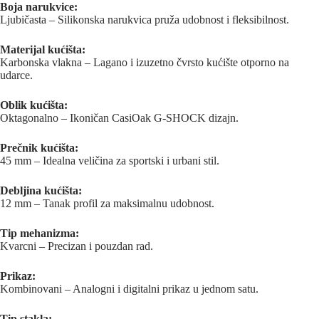
Boja narukvice:
Ljubičasta – Silikonska narukvica pruža udobnost i fleksibilnost.
Materijal kućišta:
Karbonska vlakna – Lagano i izuzetno čvrsto kućište otporno na
udarce.
Oblik kućišta:
Oktagonalno – Ikoničan CasiOak G-SHOCK dizajn.
Prečnik kućišta:
45 mm – Idealna veličina za sportski i urbani stil.
Debljina kućišta:
12 mm – Tanak profil za maksimalnu udobnost.
Tip mehanizma:
Kvarcni – Precizan i pouzdan rad.
Prikaz:
Kombinovani – Analogni i digitalni prikaz u jednom satu.
Tip stakla: