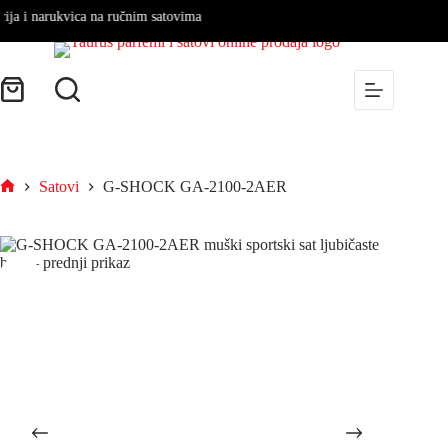
 i narukvica na ručnim satovima
Satovi
G-SHOCK GA-2100-2AER