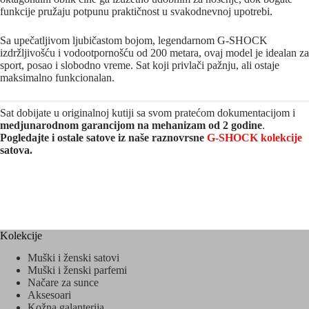
funkcije pružaju potpunu praktičnost u svakodnevnoj upotrebi.
Sa upečatljivom ljubičastom bojom, legendarnom G-SHOCK
izdržljivošću i vodootpornošću od 200 metara, ovaj model je idealan za
sport, posao i slobodno vreme. Sat koji privlači pažnju, ali ostaje
maksimalno funkcionalan.
Sat dobijate u originalnoj kutiji sa svom pratećom dokumentacijom i
medjunarodnom garancijom na mehanizam od 2 godine
.
Pogledajte i ostale satove iz naše raznovrsne
G-SHOCK kolekcije
satova.
Kolekcije
Muški i ženski satovi
Muški i ženski parfemi
Načare za sunce
Aksesoari
Kožna galanterija