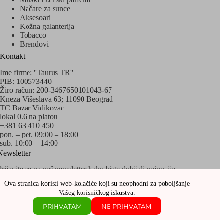
Načare za sunce
Aksesoari
Kožna galanterija
Tobacco
Brendovi
Kontakt
Ime firme: ''Taurus TR''
PIB: 100573440
Žiro račun: 200-3467650101043-67
Kneza Višeslava 63; 11090 Beograd
TC Bazar Vidikovac
lokal 0.6 na platou
+381 63 410 450
pon. – pet. 09:00 – 18:00
sub. 10:00 – 14:00
Newsletter
Prijavite se na naš newsletter kako biste dobijali najnovija
obaveštenja o akcijama i popustima!
Ova stranica koristi web-kolačiće koji su neophodni za poboljšanje
Vašeg korisničkog iskustva.
PRIHVATAM
NE PRIHVATAM