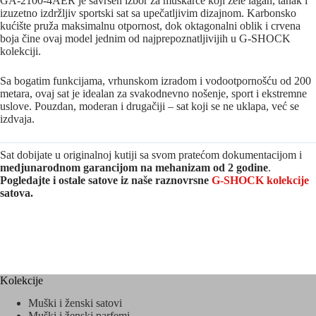
GA-2100-4AER je savršen izbor za muškarce koji žele lagan, tanak i
izuzetno izdržljiv sportski sat sa upečatljivim dizajnom. Karbonsko
kućište pruža maksimalnu otpornost, dok oktagonalni oblik i crvena
boja čine ovaj model jednim od najprepoznatljivijih u G-SHOCK
kolekciji.
Sa bogatim funkcijama, vrhunskom izradom i vodootpornošću od 200
metara, ovaj sat je idealan za svakodnevno nošenje, sport i ekstremne
uslove. Pouzdan, moderan i drugačiji – sat koji se ne uklapa, već se
izdvaja.
Sat dobijate u originalnoj kutiji sa svom pratećom dokumentacijom i
medjunarodnom garancijom na mehanizam od 2 godine
.
Pogledajte i ostale satove iz naše raznovrsne
G-SHOCK kolekcije
satova.
Kolekcije
Muški i ženski satovi
Muški i ženski parfemi