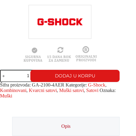
DODAJ U KORPU
Šifra proizvoda:
GA-2100-4AER
Kategorije:
G-Shock
,
Kombinovani
,
Kvarcni satovi
,
Muški satovi
,
Satovi
Oznaka:
Muški
Opis