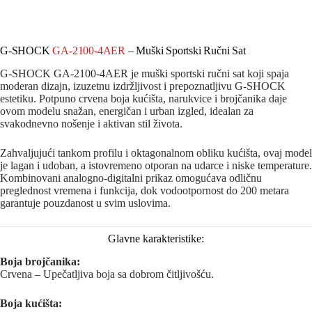
G-SHOCK
GA-2100-4AER
– Muški Sportski Ručni Sat
G-SHOCK GA-2100-4AER je muški sportski ručni sat koji spaja
moderan dizajn, izuzetnu izdržljivost i prepoznatljivu G-SHOCK
estetiku. Potpuno crvena boja kućišta, narukvice i brojčanika daje
ovom modelu snažan, energičan i urban izgled, idealan za
svakodnevno nošenje i aktivan stil života.
Zahvaljujući tankom profilu i oktagonalnom obliku kućišta, ovaj model
je lagan i udoban, a istovremeno otporan na udarce i niske temperature.
Kombinovani analogno-digitalni prikaz omogućava odličnu
preglednost vremena i funkcija, dok vodootpornost do 200 metara
garantuje pouzdanost u svim uslovima.
Glavne karakteristike:
Boja brojčanika:
Crvena – Upečatljiva boja sa dobrom čitljivošću.
Boja kućišta: