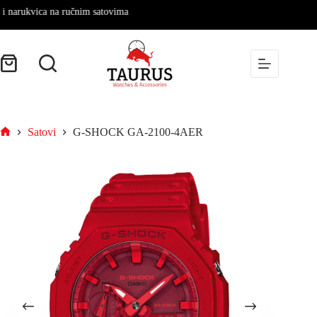
kvica na ručnim satovima
Satovi
G-SHOCK GA-2100-4AER