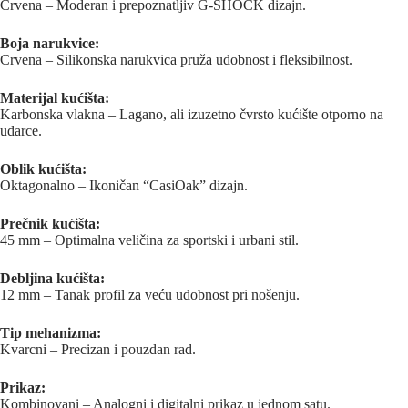
Crvena – Moderan i prepoznatljiv G-SHOCK dizajn.
Boja narukvice:
Crvena – Silikonska narukvica pruža udobnost i fleksibilnost.
Materijal kućišta:
Karbonska vlakna – Lagano, ali izuzetno čvrsto kućište otporno na
udarce.
Oblik kućišta:
Oktagonalno – Ikoničan “CasiOak” dizajn.
Prečnik kućišta:
45 mm – Optimalna veličina za sportski i urbani stil.
Debljina kućišta:
12 mm – Tanak profil za veću udobnost pri nošenju.
Tip mehanizma:
Kvarcni – Precizan i pouzdan rad.
Prikaz:
Kombinovani – Analogni i digitalni prikaz u jednom satu.