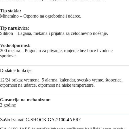
Tip stakla:
Mineralno – Otporno na ogrebotine i udarce.
Tip narukvice:
Silikon – Lagana, mekana i prijatna za celodnevno nošenje.
Vodootpornost:
200 metara – Pogodan za plivanje, ronjenje bez boce i vodene
sportove.
Dodatne funkcije:
12/24 prikaz vremena, 5 alarma, kalendar, svetsko vreme, štoperica,
otpornost na udarce, otpornost na niske temperature.
Garancija na mehanizam:
2 godine
Zašto izabrati G-SHOCK GA-2100-4AER?