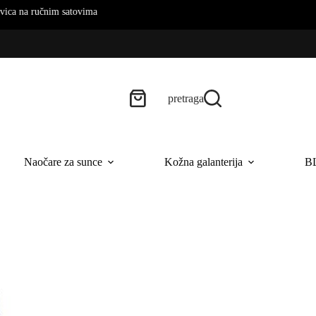
pretraga
Naočare za sunce
Kožna galanterija
B