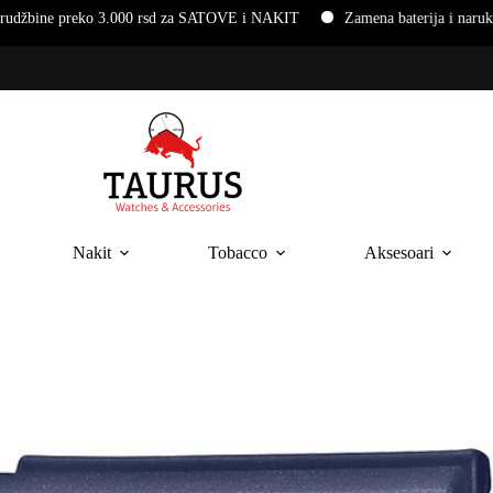
d za SATOVE i NAKIT
Zamena baterija i narukvica na ručnim satovima
Nakit
Tobacco
Aksesoari